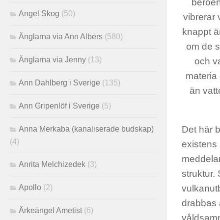
beroen
Angel Skog
(50)
vibrerar
knappt är
Änglarna via Ann Albers
(580)
om de så
Änglarna via Jenny
(13)
och va
materia 
Ann Dahlberg i Sverige
(135)
än vatt
Ann Gripenlöf i Sverige
(5)
Det här b
Anna Merkaba (kanaliserade budskap)
(4)
existens 
meddeland
Anrita Melchizedek
(3)
struktur.
Apollo
(2)
vulkanutb
drabbas 
Ärkeängel Ametist
(6)
våldsamma