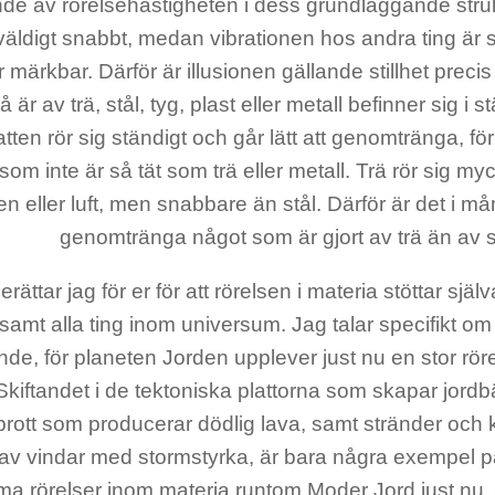
de av rörelsehastigheten i dess grundläggande struk
 väldigt snabbt, medan vibrationen hos andra ting är
 märkbar. Därför är illusionen gällande stillhet precis 
 är av trä, stål, tyg, plast eller metall befinner sig i s
tten rör sig ständigt och går lätt att genomtränga, fö
som inte är så tät som trä eller metall. Trä rör sig 
en eller luft, men snabbare än stål. Därför är det i mång
genomtränga något som är gjort av trä än av s
erättar jag för er för att rörelsen i materia stöttar sjä
samt alla ting inom universum. Jag talar specifikt om
e, för planeten Jorden upplever just nu en stor rör
 Skiftandet i de tektoniska plattorna som skapar jordb
rott som producerar dödlig lava, samt stränder och k
av vindar med stormstyrka, är bara några exempel 
 rörelser inom materia runtom Moder Jord just nu. At