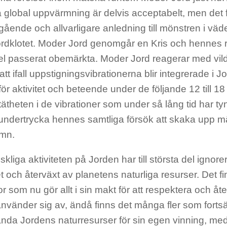
å global uppvärmning är delvis acceptabelt, men det
ående och allvarligare anledning till mönstren i väd
rdklotet. Moder Jord genomgår en Kris och hennes rop
del passerat obemärkta. Moder Jord reagerar med vild
att ifall uppstigningsvibrationerna blir integrerade i
ör aktivitet och beteende under de följande 12 till 
theten i de vibrationer som under så lång tid har t
t undertrycka hennes samtliga försök att skaka upp 
mn.
liga aktiviteten på Jorden har till största del ignor
t och återväxt av planetens naturliga resurser. Det 
 som nu gör allt i sin makt för att respektera och åte
vänder sig av, ändå finns det många fler som fortsät
nda Jordens naturresurser för sin egen vinning, med 