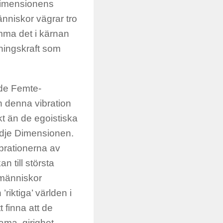
Dimensionens
änniskor vägrar tro
mma det i kärnan
ningskraft som
 de Femte-
h denna vibration
akt än de egoistiska
redje Dimensionen.
ibrationerna av
n till största
 människor
’riktiga’ världen i
t finna att de
ma, girighet,