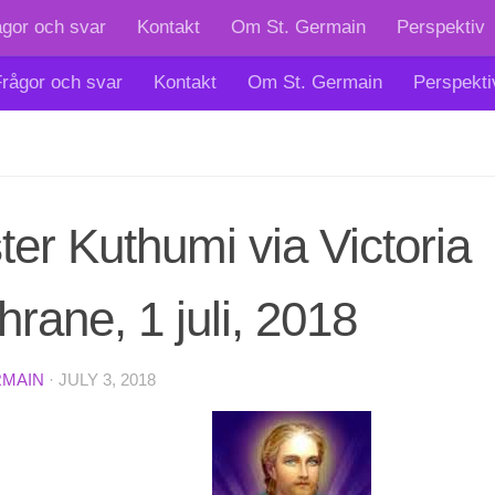
ågor och svar
Kontakt
Om St. Germain
Perspektiv
rågor och svar
Kontakt
Om St. Germain
Perspekti
er Kuthumi via Victoria
rane, 1 juli, 2018
RMAIN
·
JULY 3, 2018