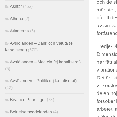
och de s
Ashtar
(452)
mönster, 
på att d
Athena
(2)
av sin v
Atlanterna
(5)
fortfaran
Avslöjanden – Bank och Valuta (ej
Tredje-D
kanaliserat)
(570)
Dimensio
har fått 
Avslöjanden – Medicin (ej kanaliserat)
(5)
vibration
Det är li
Avsöjanden – Politik (ej kanaliserat)
villkorsl
(42)
delen hö
Beatrice Penninger
(73)
försöker 
arbetet, 
Befrielsemeddelanden
(4)
själva d