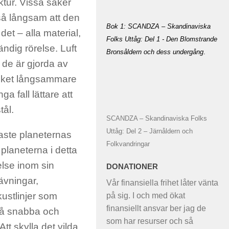
tur. Vissa saker
 så långsam att den
Bok 1: SCANDZA – Skandinaviska
det – alla material,
Folks Uttåg: Del 1 - Den Blomstrande
tändig rörelse. Luft
Bronsåldern och dess undergång
.
r de är gjorda av
mycket långsammare
a fall lättare att
tål.
SCANDZA – Skandinaviska Folks
Uttåg: Del 2 – Järnåldern och
lvaste planeternas
Folkvandringar
 planeterna i detta
else inom sin
DONATIONER
ävningar,
Vår finansiella frihet låter vänta
ustlinjer som
på sig. I och med ökat
finansiellt ansvar ber jag de
på snabba och
som har resurser och så
t skylla det vilda