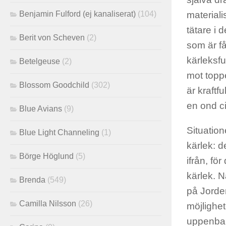
material
Benjamin Fulford (ej kanaliserat)
(104)
tätare i 
Berit von Scheven
(2)
som är f
kärleksf
Betelgeuse
(2)
mot topp
Blossom Goodchild
(302)
är kraftfu
en ond ci
Blue Avians
(9)
Situation
Blue Light Channeling
(1)
kärlek: d
Börge Höglund
(5)
ifrån, fö
kärlek. N
Brenda
(549)
på Jorden
Camilla Nilsson
(26)
möjlighe
uppenbar