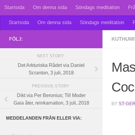
Startsida
Om denna sida
Söndags meditation
Fr
Skip to content
Startsida
Om denna sida
Söndags meditation
F
KUTHUMI
FÖLJ:
NEXT STORY
Mast
Det Arkturiska Rådet via Daniel
Scranton, 3 juli, 2018
Coch
PREVIOUS STORY
Dikt via Per Beronius; Till Moder
Gaia åter, reinkarnation, 3 juli, 2018
BY
ST-GE
MEDDELANDEN FRÅN ELLER VIA: