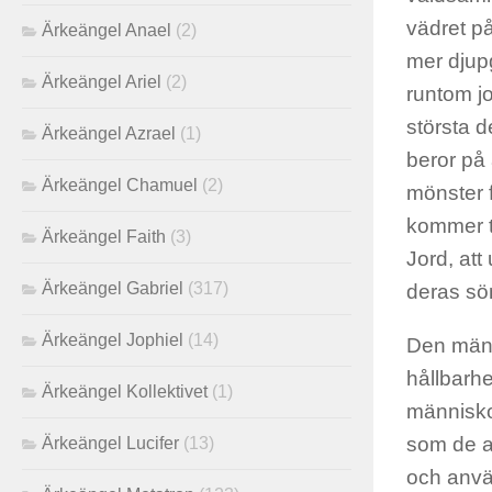
vädret p
Ärkeängel Anael
(2)
mer djupg
Ärkeängel Ariel
(2)
runtom jo
största 
Ärkeängel Azrael
(1)
beror på 
Ärkeängel Chamuel
(2)
mönster f
kommer tä
Ärkeängel Faith
(3)
Jord, at
Ärkeängel Gabriel
(317)
deras sö
Ärkeängel Jophiel
(14)
Den mänsk
hållbarhe
Ärkeängel Kollektivet
(1)
människor
som de an
Ärkeängel Lucifer
(13)
och anvä