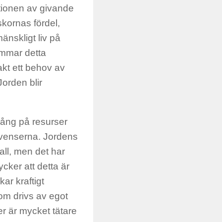
tionen av givande
skornas fördel,
mänskligt liv på
ammar detta
kt ett behov av
Jorden blir
llgång på resurser
kvenserna. Jordens
all, men det har
cker att detta är
ar kraftigt
som drivs av egot
r är mycket tätare