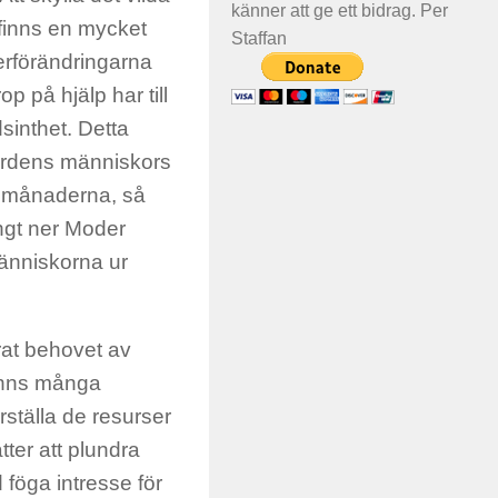
känner att ge ett bidrag. Per
 finns en mycket
Staffan
erförändringarna
 på hjälp har till
sinthet. Detta
 Jordens människors
18 månaderna, så
yngt ner Moder
människorna ur
erat behovet av
finns många
rställa de resurser
ter att plundra
föga intresse för