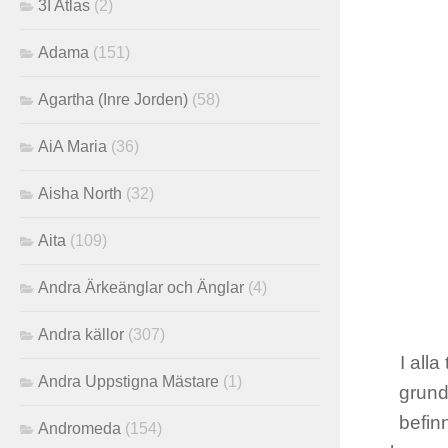
3I Atlas
(2)
Adama
(151)
Agartha (Inre Jorden)
(58)
AiA Maria
(36)
Aisha North
(32)
Aita
(109)
Andra Ärkeänglar och Änglar
(4)
Andra källor
(307)
I alla
Andra Uppstigna Mästare
(1)
grund
befinn
Andromeda
(154)