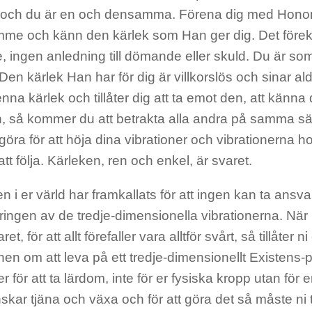
och du är en och densamma. Förena dig med Hono
ymme och känn den kärlek som Han ger dig. Det före
ingen anledning till dömande eller skuld. Du är som
. Den kärlek Han har för dig är villkorslös och sinar al
na kärlek och tillåter dig att ta emot den, att känna d
 så kommer du att betrakta alla andra på samma sätt.
öra för att höja dina vibrationer och vibrationerna ho
t följa. Kärleken, ren och enkel, är svaret.
 i er värld har framkallats för att ingen kan ta ansva
ringen av de tredje-dimensionella vibrationerna. När 
t, för att allt förefaller vara alltför svårt, så tillåter ni
onen om att leva på ett tredje-dimensionellt Existens
er för att ta lärdom, inte för er fysiska kropp utan för 
nskar tjäna och växa och för att göra det så måste ni