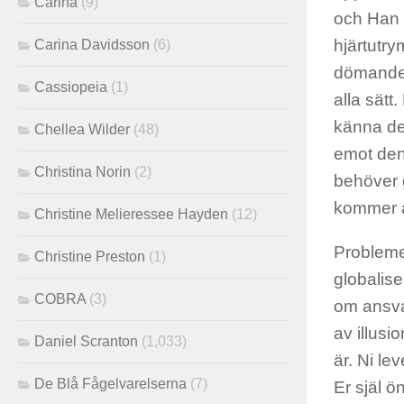
Carina
(9)
och Han 
hjärtutr
Carina Davidsson
(6)
dömande, 
Cassiopeia
(1)
alla sätt
känna den
Chellea Wilder
(48)
emot den,
Christina Norin
(2)
behöver g
kommer at
Christine Melieressee Hayden
(12)
Problemen
Christine Preston
(1)
globalise
COBRA
(3)
om ansvare
av illusi
Daniel Scranton
(1,033)
är. Ni lev
De Blå Fågelvarelserna
(7)
Er själ ö