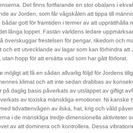
nserna. Det finns fortfarande en stor obalans i ekva
de av Jorden, som får vågskålen att tippa till männi
te bådar gott för framtiden i termer av att upprätthålla 
 det långa loppet. Fastän världens ledare uppmärks
så överskuggar frestelsen för pengar, rikedom och ma
t och ett utvecklande av lagar som kan förhindra att 
 utan hopp för att ersätta vad som har gått förlorat.
te möjligt att få en sådan allvarlig följd för Jordens ti
 hennes klimat och att inte sedan drabbas av konse
r på daglig basis påverkats av utsläppet av giftigt avf
erkats av toxiska mänskliga emotioner. Ni kanske ty
 med tidvattenvågen av ilska, hat, krig och våld påverk
erna i de mänskliga tredje-dimensionella aktiviteter 
et av att dominera och kontrollera. Dessa vibratione