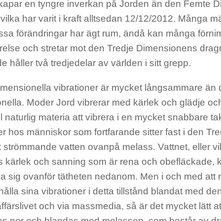
kapar en tyngre inverkan på Jorden än den Femte 
vilka har varit i kraft alltsedan 12/12/2012. Många m
essa förändringar har ägt rum, ändå kan många förni
arelse och stretar mot den Tredje Dimensionens drag
de håller två tredjedelar av världen i sitt grepp.
imensionella vibrationer är mycket långsammare än
nella. Moder Jord vibrerar med kärlek och glädje oc
all naturlig materia att vibrera i en mycket snabbare t
er hos människor som fortfarande sitter fast i den T
kt strömmande vatten ovanpå melass. Vattnet, eller v
ös kärlek och sanning som är rena och obefläckade, ka
ja sig ovanför tätheten nedanom. Men i och med att
hålla sina vibrationer i detta tillstånd blandat med den 
affärslivet och via massmedia, så är det mycket lätt at
ras ner och blandas med melassen, som består av dra