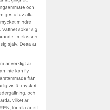
 långsammare och
om ges ut av alla
å mycket mindre
 Vattnet söker sig
örande i melassen
 sig själv. Detta är
om är verkligt är
an inte kan fly
i härstammade från
urligtvis är mycket
vedergällning, och
rda, vilket är
N, för alla är ett