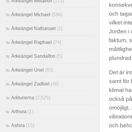
Ärkeängel Metatron
(123)
konsekve
och tagan
Ärkeängel Michael
(596)
vilket in
Ärkeängel Nathanael
(2)
Jorden i
faktum, 
Ärkeängel Raphael
(74)
måttlighe
Ärkeängel Sandalfon
(5)
plundrad,
Ärkeängel Uriel
(83)
Det är in
samt för
Ärkeängel Zadkiel
(48)
klimat ha
Arkturierna
(2,525)
också påv
omöjligt,
Arthura
(1)
vibration
och behov
Ashira
(15)