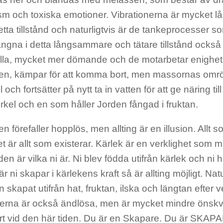
ism och toxiska emotioner. Vibrationerna är mycket
detta tillstånd och naturligtvis är de tankeprocesser s
ångna i detta långsammare och tätare tillstånd ocks
ulla, mycket mer dömande och de motarbetar enighet.
en, kämpar för att komma bort, men massornas omr
ll och fortsätter på nytt ta in vatten för att ge näring till
rkel och en som håller Jorden fångad i fruktan.
en förefaller hopplös, men allting är en illusion. Allt s
et är allt som existerar. Kärlek är en verklighet som m
r den är vilka ni är. Ni blev födda utifrån kärlek och n
är ni skapar i kärlekens kraft så är allting möjligt. Nat
 skapat utifrån hat, fruktan, ilska och längtan efter 
terna är också ändlösa, men är mycket mindre önskvä
t vid den här tiden. Du är en Skapare. Du är SKAPARE