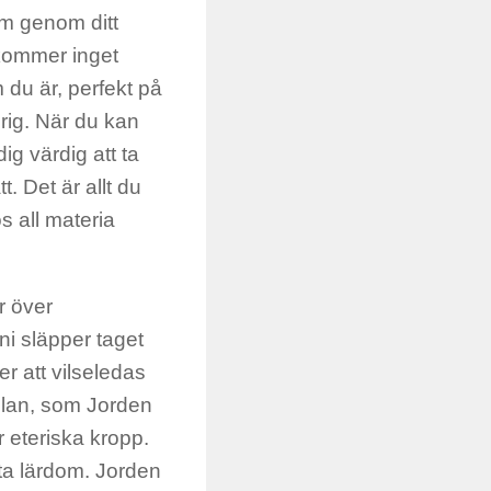
m genom ditt
kommer inget
 du är, perfekt på
drig. När du kan
ig värdig att ta
 Det är allt du
s all materia
r över
ni släpper taget
 er att vilseledas
-plan, som Jorden
er eteriska kropp.
 ta lärdom. Jorden