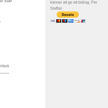
i står
känner att ge ett bidrag. Per
Staffan
r
onius
——-