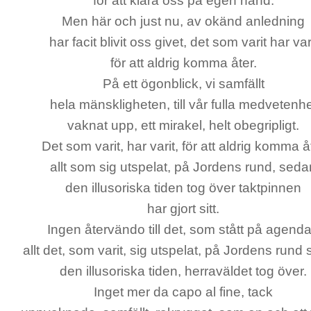
för att klara oss på egen hand.
Men här och just nu, av okänd anledning
har facit blivit oss givet, det som varit har var
för att aldrig komma åter.
På ett ögonblick, vi samfällt
hela mänskligheten, till vår fulla medvetenh
vaknat upp, ett mirakel, helt obegripligt.
Det som varit, har varit, för att aldrig komma å
allt som sig utspelat, på Jordens rund, seda
den illusoriska tiden tog över taktpinnen
har gjort sitt.
Ingen återvändo till det, som stått på agend
allt det, som varit, sig utspelat, på Jordens rund
den illusoriska tiden, herraväldet tog över.
Inget mer da capo al fine, tack