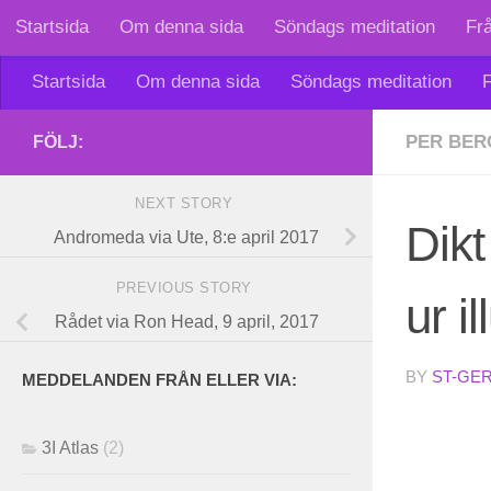
Startsida
Om denna sida
Söndags meditation
Fr
Skip to content
Startsida
Om denna sida
Söndags meditation
F
PER BER
FÖLJ:
NEXT STORY
Dikt
Andromeda via Ute, 8:e april 2017
PREVIOUS STORY
ur i
Rådet via Ron Head, 9 april, 2017
BY
ST-GE
MEDDELANDEN FRÅN ELLER VIA:
3I Atlas
(2)