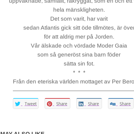
uppvaknade, samfällt, rakryggat, som en och ett v
hela mänskligheten.
Det som varit, har varit
sedan Atlantis gick sitt öde tillmötes, är öve
för att aldrig mer på Jorden.
Vår älskade och vördade Moder Gaia
som så generöst sina barn föder
sätta sin fot.
* * *
Från den eteriska världen mottaget av Per Ber
—————————————————————
Tweet
Share
Share
Share
MAY ALSO LIKE...