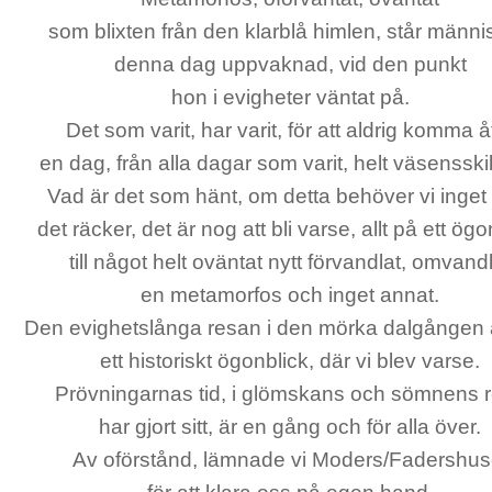
som blixten från den klarblå himlen, står männ
denna dag uppvaknad, vid den punkt
hon i evigheter väntat på.
Det som varit, har varit, för att aldrig komma å
en dag, från alla dagar som varit, helt väsensskilt
Vad är det som hänt, om detta behöver vi inget
det räcker, det är nog att bli varse, allt på ett ögo
till något helt oväntat nytt förvandlat, omvand
en metamorfos och inget annat.
Den evighetslånga resan i den mörka dalgången 
ett historiskt ögonblick, där vi blev varse.
Prövningarnas tid, i glömskans och sömnens r
har gjort sitt, är en gång och för alla över.
Av oförstånd, lämnade vi Moders/Fadershus