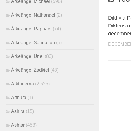
Ärkeängel Michael
(596)
Ärkeängel Nathanael
(2)
Dikt via 
Diktens m
Ärkeängel Raphael
(74)
december
Ärkeängel Sandalfon
(5)
DECEMBER 
Ärkeängel Uriel
(83)
Ärkeängel Zadkiel
(48)
Arkturierna
(2,525)
Arthura
(1)
Ashira
(15)
Ashtar
(453)