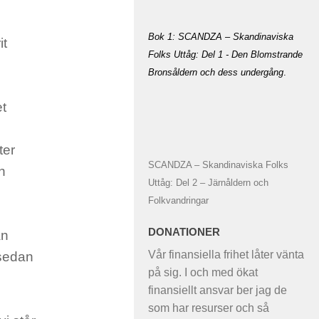
Bok 1: SCANDZA – Skandinaviska
it
Folks Uttåg: Del 1 - Den Blomstrande
Bronsåldern och dess undergång
.
et
ter
SCANDZA – Skandinaviska Folks
n
Uttåg: Del 2 – Järnåldern och
Folkvandringar
DONATIONER
an
Vår finansiella frihet låter vänta
 sedan
på sig. I och med ökat
finansiellt ansvar ber jag de
som har resurser och så