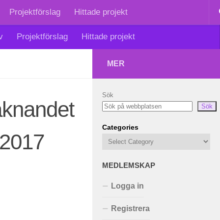
Projektförslag
Hittade projekt
v
Projektförslag
Hittade projekt
MER
Sök
aknandet
Sök
Categories
, 2017
MEDLEMSKAP
Logga in
Registrera