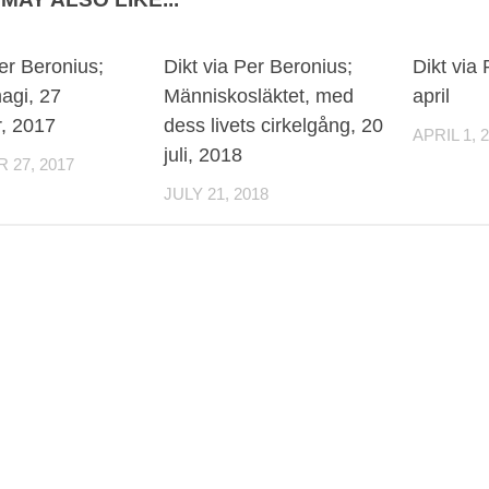
Per Beronius;
Dikt via Per Beronius;
Dikt via
agi, 27
Människosläktet, med
april
, 2017
dess livets cirkelgång, 20
APRIL 1, 
juli, 2018
27, 2017
JULY 21, 2018