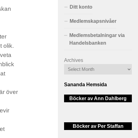
Ditt konto
iskan
Medlemskapsnivåer
Medlemsbetalningar via
ter
Handelsbanken
 olik.
 veta
Archives
nblick
lat
Sananda Hemsida
är över
Böcker av Ann Dahlberg
evir
Böcker av Per Staffan
et