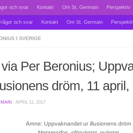
ågor och svar
Kontakt
Om St. Germain
Perspektiv
rågor och svar
Kontakt
Om St. Germain
Perspekti
ONIUS I SVERIGE
 via Per Beronius; Uppv
llusionens dröm, 11 april
RMAIN
·
APRIL 11, 2017
Ämne: Uppvaknandet ur illusionens dröm
Metamorfos, oförväntat, oväntat