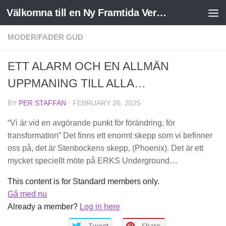
Välkomna till en Ny Framtida Verklighet
Skip to content
MODER/FADER GUD
ETT ALARM OCH EN ALLMÄN
UPPMANING TILL ALLA…
BY
PER STAFFAN
·
FEBRUARY 26, 2025
“Vi är vid en avgörande punkt för förändring, för
transformation” Det finns ett enormt skepp som vi befinner
oss på, det är Stenbockens skepp, (Phoenix). Det är ett
mycket speciellt möte på ERKS Underground…
This content is for Standard members only.
Gå med nu
Already a member?
Log in here
Tweet
Share