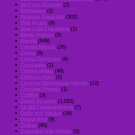
Berit von Scheven
(2)
Betelgeuse
(2)
Blossom Goodchild
(302)
Blue Avians
(9)
Blue Light Channeling
(1)
Börge Höglund
(5)
Brenda
(549)
Camilla Nilsson
(26)
Carina
(9)
Carina Davidsson
(6)
Cassiopeia
(1)
Chellea Wilder
(48)
Christina Norin
(2)
Christine Melieressee Hayden
(12)
Christine Preston
(1)
COBRA
(3)
Daniel Scranton
(1,033)
De Blå Fågelvarelserna
(7)
Delfin och Valriket
(16)
Djwhal Khul
(9)
Draken
(65)
Drakfolket från Maldek
(5)