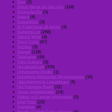
Sion
(2)
Sirius (annat än SaLuSa)
(118)
Solara An-Ra
(3)
Solera
(6)
Solvarelser
(3)
St Franciskus of Assisi
(3)
Suzanne Lie
(258)
Talking Wind
(3)
Taryn Crimi
(67)
Tazjima
(5)
Teamet
(128)
Telosianer
(48)
Tiara Kumara
(3)
Uncategorized
(376)
Universums Moder
(1)
Uppstigna Mästarnas Mysterieskola
(15)
Uppstigningens Ljusarbeare
(5)
Ute Posegga-Rudel
(22)
Venus-meddelanden
(14)
Videos och annan information
(5)
Vital Frosi
(22)
Vywamus
(4)
Yosef's Clarion Calls och mer
(3)