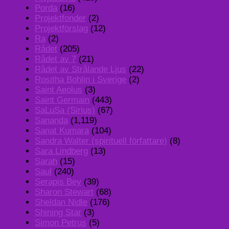
Porda
(16)
Projektfonder
(2)
Projektförslag
(12)
Ra
(2)
Rådet
(205)
Rådet av 7
(21)
Rådet av Strålande Ljus
(22)
Rositha Bohlin i Sverige
(2)
Saint Aeolus
(3)
Saint Germain
(443)
SaLuSa (Sirius)
(67)
Sananda
(1,119)
Sanat Kumara
(104)
Sandra Walter (spirituell författare)
(8)
Sara Lindberg
(13)
Sarah
(15)
Saul
(240)
Serapis Bey
(39)
Sharon Stewart
(68)
Sheldan Nidle
(176)
Shining Star
(3)
Simon Petrus
(5)