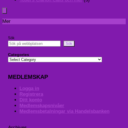
Mer
Sök
Sök
Categories
MEDLEMSKAP
Logga in
Registrera
Ditt konto
Medlemskapsnivåer
Medlemsbetalningar via Handelsbanken
Archives