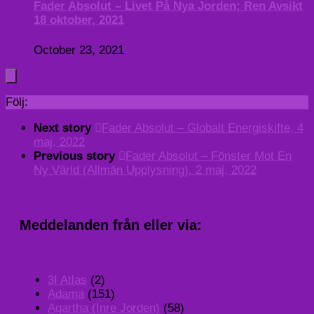
Fader Absolut – Livet På Nya Jorden; Ren Avsikt
18 oktober, 2021
October 23, 2021
Följ:
Next story
Fader Absolut – Globalt Energiskifte, 4
maj, 2022
Previous story
Fader Absolut – Fönster Mot En
Ny Värld (Allmän Upplysning). 2 maj, 2022
Meddelanden från eller via:
3I Atlas
(2)
Adama
(151)
Agartha (Inre Jorden)
(58)