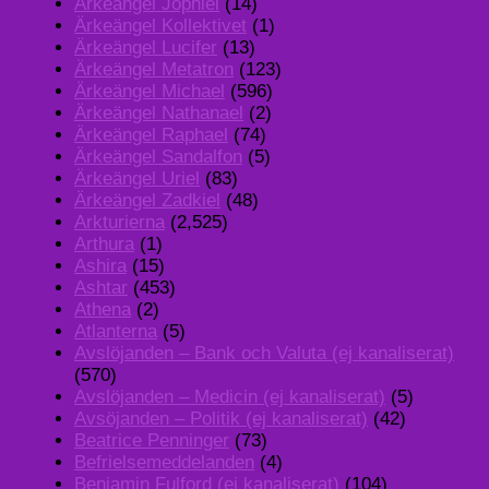
Ärkeängel Jophiel
(14)
Ärkeängel Kollektivet
(1)
Ärkeängel Lucifer
(13)
Ärkeängel Metatron
(123)
Ärkeängel Michael
(596)
Ärkeängel Nathanael
(2)
Ärkeängel Raphael
(74)
Ärkeängel Sandalfon
(5)
Ärkeängel Uriel
(83)
Ärkeängel Zadkiel
(48)
Arkturierna
(2,525)
Arthura
(1)
Ashira
(15)
Ashtar
(453)
Athena
(2)
Atlanterna
(5)
Avslöjanden – Bank och Valuta (ej kanaliserat)
(570)
Avslöjanden – Medicin (ej kanaliserat)
(5)
Avsöjanden – Politik (ej kanaliserat)
(42)
Beatrice Penninger
(73)
Befrielsemeddelanden
(4)
Benjamin Fulford (ej kanaliserat)
(104)