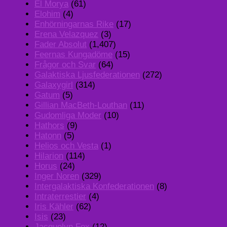
El Morya
(61)
Elohim
(4)
Enhörningarnas Rike
(17)
Erena Velazquez
(3)
Fader Absolut
(1,407)
Feernas Kungadöme
(15)
Frågor och Svar
(64)
Galaktiska Ljusfederationen
(272)
Galaxygirl
(314)
Gatum
(5)
Gillian MacBeth-Louthan
(11)
Gudomliga Moder
(10)
Hathors
(9)
Hatonn
(5)
Helios och Vesta
(1)
Hilarion
(114)
Horus
(24)
Inger Noren
(329)
Intergalaktiska Konfederationen
(8)
Intraterrestier
(4)
Iris Kähler
(62)
Isis
(23)
Jacquelyn Fox
(12)