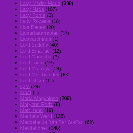
Lady Moder Maria
(388)
Lady Nada
(167)
Lady Portia
(3)
Lady Rowena
(18)
Lisa Renee
(20)
Ljusarbetarmöten
(37)
Ljusvärdinnan
(1)
Lord Buddha
(40)
Lord Emanuel
(12)
Lord Ganesha
(3)
Lord Lanto
(23)
Lord Maitreya
(24)
Lord Melchizedek
(68)
Lord Shiva
(11)
Lyra
(24)
Maat
(1)
Maria Magdalena
(209)
Maryann Rada
(8)
Matt Kahn
(19)
Matthew Ward
(136)
Meddelande från Per Staffan
(62)
Meditationer
(348)