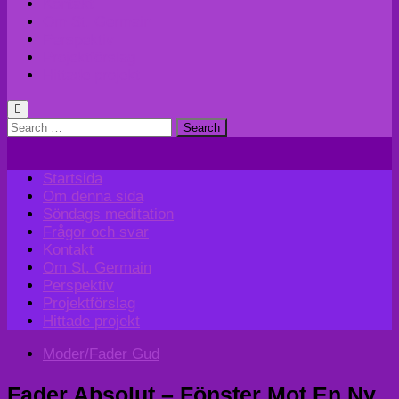
Kontakt
Om St. Germain
Perspektiv
Projektförslag
Hittade projekt
Search
for:
Startsida
Om denna sida
Söndags meditation
Frågor och svar
Kontakt
Om St. Germain
Perspektiv
Projektförslag
Hittade projekt
Moder/Fader Gud
Fader Absolut – Fönster Mot En Ny