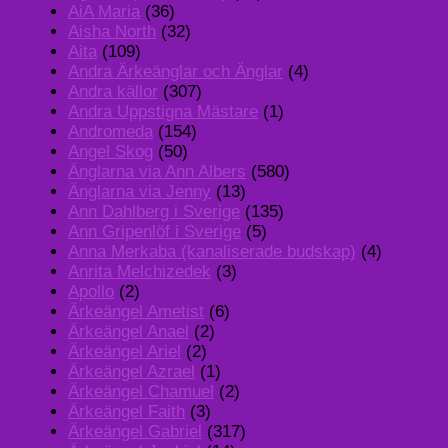
AiA Maria
(36)
Aisha North
(32)
Aita
(109)
Andra Ärkeänglar och Änglar
(4)
Andra källor
(307)
Andra Uppstigna Mästare
(1)
Andromeda
(154)
Angel Skog
(50)
Änglarna via Ann Albers
(580)
Änglarna via Jenny
(13)
Ann Dahlberg i Sverige
(135)
Ann Gripenlöf i Sverige
(5)
Anna Merkaba (kanaliserade budskap)
(4)
Anrita Melchizedek
(3)
Apollo
(2)
Ärkeängel Ametist
(6)
Ärkeängel Anael
(2)
Ärkeängel Ariel
(2)
Ärkeängel Azrael
(1)
Ärkeängel Chamuel
(2)
Ärkeängel Faith
(3)
Ärkeängel Gabriel
(317)