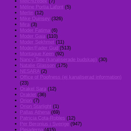
Melchizedek
(7)
Méline Portia Lafont
(5)
Merlin
(12)
Mike Quinsey
(326)
Mira
(3)
Moder Fatima
(6)
Moder Gaia
(110)
Moder Sekhmet
(11)
Moder/Fader Gud
(513)
Montague Keen
(92)
Nancy Tate (kanaliserade budskap)
(30)
Natalie Glasson
(175)
NESARA
(2)
Office of Poofness (ej kanaliserad information)
(23)
Orakel Sara
(12)
Oraklet
(36)
Orion
(7)
Orion Starlight
(1)
Pallas Athena
(69)
Patricia Cota-Robles
(12)
Per Beronius i Sverige
(947)
Plejaderna
(415)