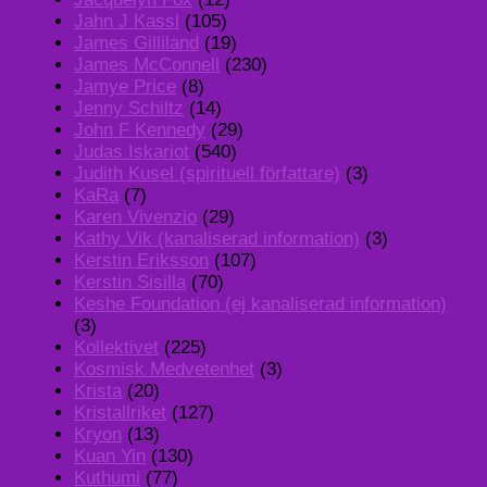
Jahn J Kassl
(105)
James Gilliland
(19)
James McConnell
(230)
Jamye Price
(8)
Jenny Schiltz
(14)
John F Kennedy
(29)
Judas Iskariot
(540)
Judith Kusel (spirituell författare)
(3)
KaRa
(7)
Karen Vivenzio
(29)
Kathy Vik (kanaliserad information)
(3)
Kerstin Eriksson
(107)
Kerstin Sisilla
(70)
Keshe Foundation (ej kanaliserad information)
(3)
Kollektivet
(225)
Kosmisk Medvetenhet
(3)
Krista
(20)
Kristallriket
(127)
Kryon
(13)
Kuan Yin
(130)
Kuthumi
(77)