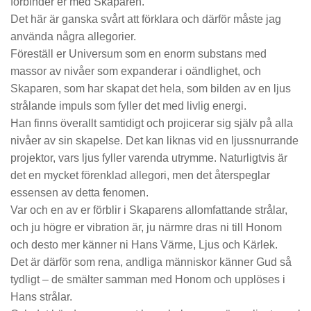
förbinder er med Skaparen.
Det här är ganska svårt att förklara och därför måste jag
använda några allegorier.
Föreställ er Universum som en enorm substans med
massor av nivåer som expanderar i oändlighet, och
Skaparen, som har skapat det hela, som bilden av en ljus
strålande impuls som fyller det med livlig energi.
Han finns överallt samtidigt och projicerar sig själv på alla
nivåer av sin skapelse. Det kan liknas vid en ljussnurrande
projektor, vars ljus fyller varenda utrymme. Naturligtvis är
det en mycket förenklad allegori, men det återspeglar
essensen av detta fenomen.
Var och en av er förblir i Skaparens allomfattande strålar,
och ju högre er vibration är, ju närmre dras ni till Honom
och desto mer känner ni Hans Värme, Ljus och Kärlek.
Det är därför som rena, andliga människor känner Gud så
tydligt – de smälter samman med Honom och upplöses i
Hans strålar.