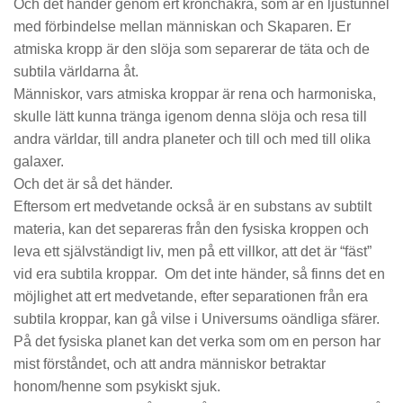
Och det händer genom ert kronchakra, som är en ljustunnel
med förbindelse mellan människan och Skaparen. Er
atmiska kropp är den slöja som separerar de täta och de
subtila världarna åt.
Människor, vars atmiska kroppar är rena och harmoniska,
skulle lätt kunna tränga igenom denna slöja och resa till
andra världar, till andra planeter och till och med till olika
galaxer.
Och det är så det händer.
Eftersom ert medvetande också är en substans av subtilt
materia, kan det separeras från den fysiska kroppen och
leva ett självständigt liv, men på ett villkor, att det är “fäst”
vid era subtila kroppar. Om det inte händer, så finns det en
möjlighet att ert medvetande, efter separationen från era
subtila kroppar, kan gå vilse i Universums oändliga sfärer.
På det fysiska planet kan det verka som om en person har
mist förståndet, och att andra människor betraktar
honom/henne som psykiskt sjuk.