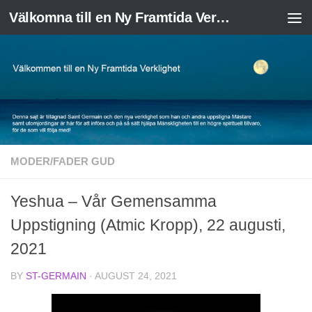
Välkomna till en Ny Framtida Verklighet
Skip to content
MODER/FADER GUD
Yeshua – Vår Gemensamma
Uppstigning (Atmic Kropp), 22 augusti,
2021
BY
ST-GERMAIN
·
AUGUST 24, 2021