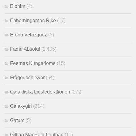
Elohim
(4)
Enhörningarnas Rike
(17)
Erena Velazquez
(3)
Fader Absolut
(1,405)
Feernas Kungadöme
(15)
Frågor och Svar
(64)
Galaktiska Ljusfederationen
(272)
Galaxygirl
(314)
Gatum
(5)
Gillian MacBeth-Louthan
(11)