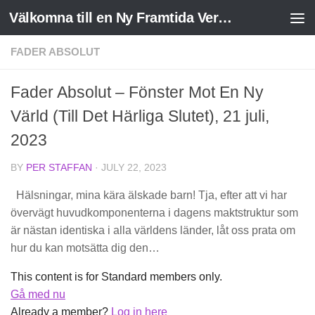
Välkomna till en Ny Framtida Verklighet
Skip to content
FADER ABSOLUT
Fader Absolut – Fönster Mot En Ny
Värld (Till Det Härliga Slutet), 21 juli,
2023
BY
PER STAFFAN
·
JULY 22, 2023
Hälsningar, mina kära älskade barn! Tja, efter att vi har
övervägt huvudkomponenterna i dagens maktstruktur som
är nästan identiska i alla världens länder, låt oss prata om
hur du kan motsätta dig den…
This content is for Standard members only.
Gå med nu
Already a member?
Log in here