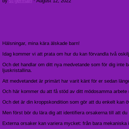
by
st-germain
·
August 12, 2022
Hälsningar, mina kära älskade barn!
Idag kommer vi att prata om hur du kan förvandla två oskil
Och det handlar om ditt nya medvetande som för dig inte ba
ljuskristallina.
Att medvetandet är primärt har varit känt för er sedan länge
Och här kommer du att få stöd av ditt mödosamma arbete m
Och det är din kroppskondition som gör att du enkelt kan 
Men först bör du lära dig att identifiera orsakerna till att du 
Externa orsaker kan variera mycket: från bara mekaniska ir