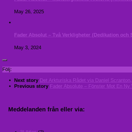
May 26, 2025
Fader Absolut – Två Verkligheter (Dedikation och 
May 3, 2024
Följ:
Next story
Det Arkturiska Rådet via Daniel Scranton,
Previous story
Fader Absolute – Fönster Mot En Ny 
Meddelanden från eller via: