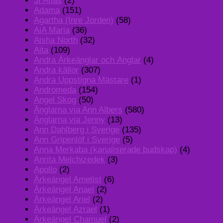
3I Atlas
(2)
Adama
(151)
Agartha (Inre Jorden)
(58)
AiA Maria
(36)
Aisha North
(32)
Aita
(109)
Andra Ärkeänglar och Änglar
(4)
Andra källor
(307)
Andra Uppstigna Mästare
(1)
Andromeda
(154)
Angel Skog
(50)
Änglarna via Ann Albers
(580)
Änglarna via Jenny
(13)
Ann Dahlberg i Sverige
(135)
Ann Gripenlöf i Sverige
(5)
Anna Merkaba (kanaliserade budskap)
(4)
Anrita Melchizedek
(3)
Apollo
(2)
Ärkeängel Ametist
(6)
Ärkeängel Anael
(2)
Ärkeängel Ariel
(2)
Ärkeängel Azrael
(1)
Ärkeängel Chamuel
(2)