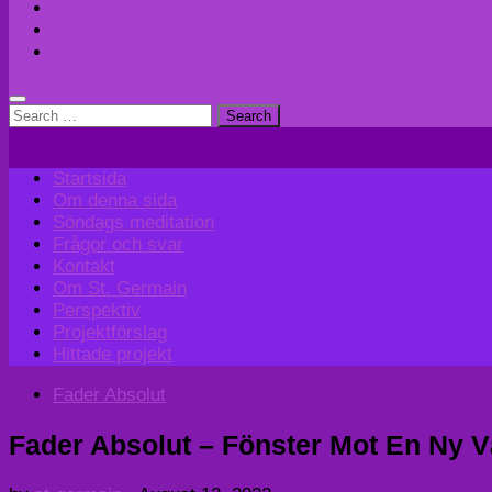
Perspektiv
Projektförslag
Hittade projekt
Search
for:
Startsida
Om denna sida
Söndags meditation
Frågor och svar
Kontakt
Om St. Germain
Perspektiv
Projektförslag
Hittade projekt
Fader Absolut
Fader Absolut – Fönster Mot En Ny Vär