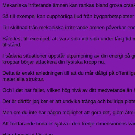
Mekaniska irriterande ämnen kan rankas bland grova orsak
Så till exempel kan oupphörliga ljud från byggarbetsplatser 
Till skillnad från mekaniska irriterande ämnen påverkar ener
Således, till exempel, att vara sida vid sida under lång ti
tillstånd.
I sådana situationer uppstår utpumpning av din energi på g
kroppar börjar attackera din fysiska kropp nu.
Detta är exakt anledningen till att du mår dåligt på offent
materiella struktur.
Och i det här fallet, vilken hög nivå av ditt medvetande ä
Det är därför jag ber er att undvika trånga och bullriga plats
Men om du inte har någon möjlighet att göra det, glöm åtmins
Att fortfarande finna er själva i den tredje dimensionens v
Här stannar vi för idag.