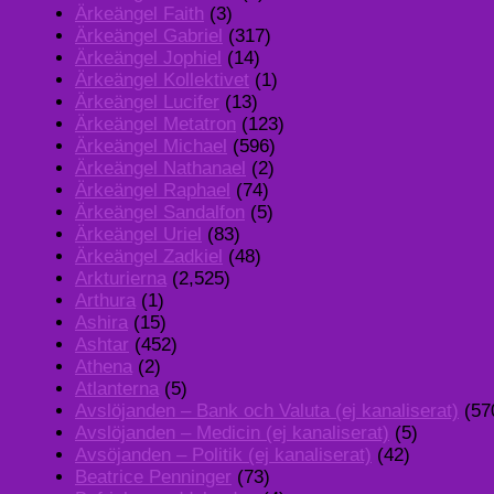
Ärkeängel Faith
(3)
Ärkeängel Gabriel
(317)
Ärkeängel Jophiel
(14)
Ärkeängel Kollektivet
(1)
Ärkeängel Lucifer
(13)
Ärkeängel Metatron
(123)
Ärkeängel Michael
(596)
Ärkeängel Nathanael
(2)
Ärkeängel Raphael
(74)
Ärkeängel Sandalfon
(5)
Ärkeängel Uriel
(83)
Ärkeängel Zadkiel
(48)
Arkturierna
(2,525)
Arthura
(1)
Ashira
(15)
Ashtar
(452)
Athena
(2)
Atlanterna
(5)
Avslöjanden – Bank och Valuta (ej kanaliserat)
(57
Avslöjanden – Medicin (ej kanaliserat)
(5)
Avsöjanden – Politik (ej kanaliserat)
(42)
Beatrice Penninger
(73)