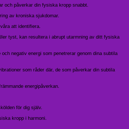
r och påverkar din fysiska kropp snabbt.
ärring av kroniska sjukdomar.
åra att identifiera.
er tyst, kan resultera i abrupt utarmning av ditt fysiska
re och negativ energi som penetrerar genom dina subtila
 vibrationer som råder där, de som påverkar din subtila
ån främmande energipåverkan.
kölden för dig själv.
ysiska kropp i harmoni.