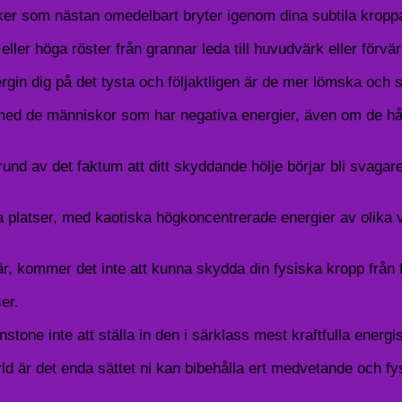
er som nästan omedelbart bryter igenom dina subtila kroppa
eller höga röster från grannar leda till huvudvärk eller förv
gin dig på det tysta och följaktligen är de mer lömska och sv
d med de människor som har negativa energier, även om de håll
rund av det faktum att ditt skyddande hölje börjar bli svaga
liga platser, med kaotiska högkoncentrerade energier av olika
n är, kommer det inte att kunna skydda din fysiska kropp fr
er.
tone inte att ställa in den i särklass mest kraftfulla energis
ärld är det enda sättet ni kan bibehålla ert medvetande och f