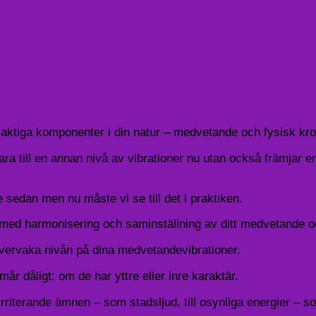
jaktiga komponenter i din natur – medvetande och fysisk kro
ra till en annan nivå av vibrationer nu utan också främjar e
 sedan men nu måste vi se till det i praktiken.
ed harmonisering och saminställning av ditt medvetande oc
övervaka nivån på dina medvetandevibrationer.
mår dåligt: ​​om de har yttre eller inre karaktär.
riterande ämnen – som stadsljud, till osynliga energier – so