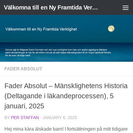
Välkomna till en Ny Framtida Verklighet
Skip to content
FADER ABSOLUT
Fader Absolut – Mänsklighetens Historia
(Deltagande i läkandeprocessen), 5
januari, 2025
BY
PER STAFFAN
·
JANUARY 6, 2025
Hej mina kära älskade barn! I fortsättningen på mitt tidigare