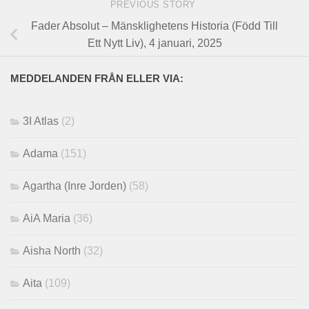
PREVIOUS STORY
Fader Absolut – Mänsklighetens Historia (Född Till
Ett Nytt Liv), 4 januari, 2025
MEDDELANDEN FRÅN ELLER VIA:
3I Atlas
(2)
Adama
(151)
Agartha (Inre Jorden)
(58)
AiA Maria
(36)
Aisha North
(32)
Aita
(109)