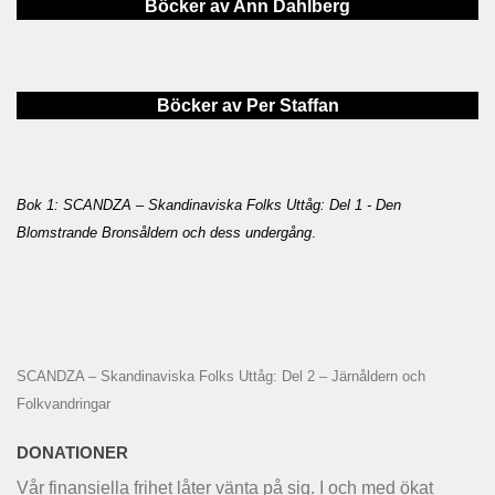
Böcker av Ann Dahlberg
Böcker av Per Staffan
Bok 1: SCANDZA – Skandinaviska Folks Uttåg: Del 1 - Den
Blomstrande Bronsåldern och dess undergång
.
SCANDZA – Skandinaviska Folks Uttåg: Del 2 – Järnåldern och
Folkvandringar
DONATIONER
Vår finansiella frihet låter vänta på sig. I och med ökat