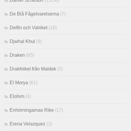
Daniel Scranton
(1,036)
De Blå Fågelvarelserna
(7)
Delfin och Valriket
(16)
Djwhal Khul
(9)
Draken
(65)
Drakfolket från Maldek
(5)
El Morya
(61)
Elohim
(4)
Enhörningarnas Rike
(17)
Erena Velazquez
(3)