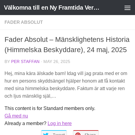
Välkomna till en Ny Framtida Verklighet
Skip to content
FADER ABSOLUT
Fader Absolut – Mänsklighetens Historia
(Himmelska Beskyddare), 24 maj, 2025
BY
PER STAFFAN
·
MAY 26, 2025
Hej, mina kära älskade barn! Idag vill jag prata med er om
hur en persons skyddsängel hjälper honom att få kontakt
med sina himmelska beskyddare. Faktum är att varje ren
och ljus mänsklig själ,…
This content is for Standard members only.
Gå med nu
Already a member?
Log in here
Tweet
Share