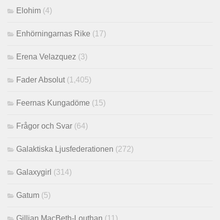
Elohim
(4)
Enhörningarnas Rike
(17)
Erena Velazquez
(3)
Fader Absolut
(1,405)
Feernas Kungadöme
(15)
Frågor och Svar
(64)
Galaktiska Ljusfederationen
(272)
Galaxygirl
(314)
Gatum
(5)
Gillian MacBeth-Louthan
(11)