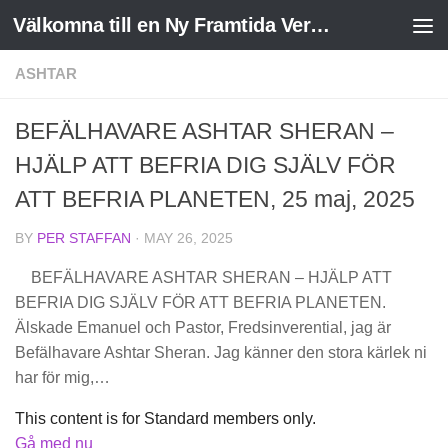
Välkomna till en Ny Framtida Verklighet
Skip to content
ASHTAR
BEFÄLHAVARE ASHTAR SHERAN –
HJÄLP ATT BEFRIA DIG SJÄLV FÖR
ATT BEFRIA PLANETEN, 25 maj, 2025
BY
PER STAFFAN
·
MAY 26, 2025
BEFÄLHAVARE ASHTAR SHERAN – HJÄLP ATT
BEFRIA DIG SJÄLV FÖR ATT BEFRIA PLANETEN.
Älskade Emanuel och Pastor, Fredsinverential, jag är
Befälhavare Ashtar Sheran. Jag känner den stora kärlek ni
har för mig,…
This content is for Standard members only.
Gå med nu