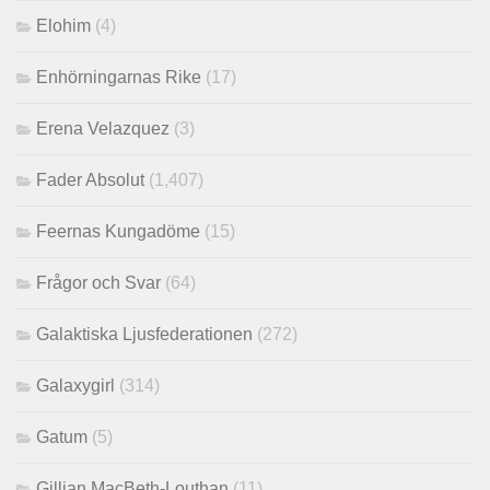
Elohim
(4)
Enhörningarnas Rike
(17)
Erena Velazquez
(3)
Fader Absolut
(1,407)
Feernas Kungadöme
(15)
Frågor och Svar
(64)
Galaktiska Ljusfederationen
(272)
Galaxygirl
(314)
Gatum
(5)
Gillian MacBeth-Louthan
(11)