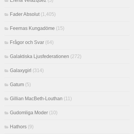
Erena Velazquez
(3)
Fader Absolut
(1,405)
Feernas Kungadöme
(15)
Frågor och Svar
(64)
Galaktiska Ljusfederationen
(272)
Galaxygirl
(314)
Gatum
(5)
Gillian MacBeth-Louthan
(11)
Gudomliga Moder
(10)
Hathors
(9)