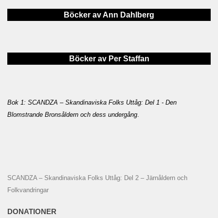
Böcker av Ann Dahlberg
Böcker av Per Staffan
Bok 1: SCANDZA – Skandinaviska Folks Uttåg: Del 1 - Den
Blomstrande Bronsåldern och dess undergång
.
SCANDZA – Skandinaviska Folks Uttåg: Del 2 – Järnåldern och
Folkvandringar
DONATIONER