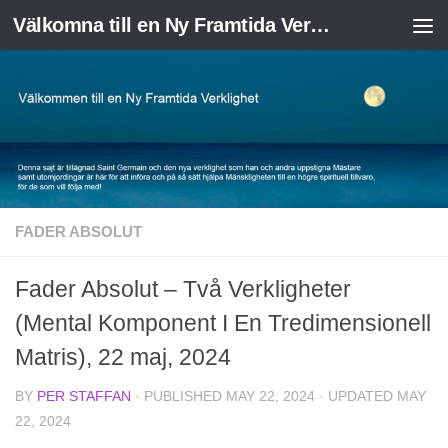
Välkomna till en Ny Framtida Verklighet
Skip to content
FADER ABSOLUT
Fader Absolut – Två Verkligheter
(Mental Komponent I En Tredimensionell
Matris), 22 maj, 2024
BY
PER STAFFAN
· PUBLISHED
MAY 22, 2024
· UPDATED
MAY
22, 2024