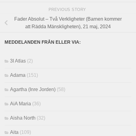
PREVIOUS STORY
Fader Absolut – Två Verkligheter (Barnen kommer
att Rädda Mänskligheten), 21 maj, 2024
MEDDELANDEN FRÅN ELLER VIA:
3I Atlas
(2)
Adama
(151)
Agartha (Inre Jorden)
(58)
AiA Maria
(36)
Aisha North
(32)
Aita
(109)