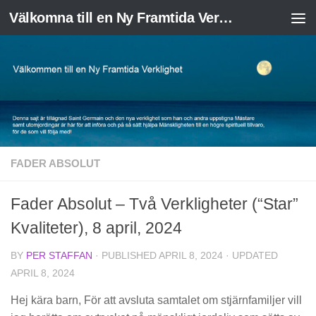
Välkomna till en Ny Framtida Verklighet
Skip to content
FADER ABSOLUT
Fader Absolut – Två Verkligheter (“Star”
Kvaliteter), 8 april, 2024
BY
PER STAFFAN
· PUBLISHED
APRIL 8, 2024
· UPDATED
APRIL 8, 2024
Hej kära barn, För att avsluta samtalet om stjärnfamiljer vill