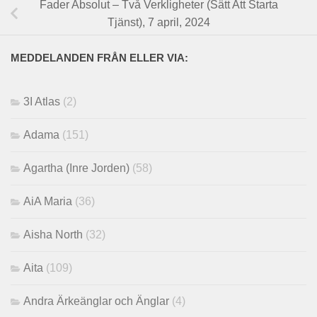
Fader Absolut – Två Verkligheter (Sätt Att Starta
Tjänst), 7 april, 2024
MEDDELANDEN FRÅN ELLER VIA:
3I Atlas
(2)
Adama
(151)
Agartha (Inre Jorden)
(58)
AiA Maria
(36)
Aisha North
(32)
Aita
(109)
Andra Ärkeänglar och Änglar
(4)