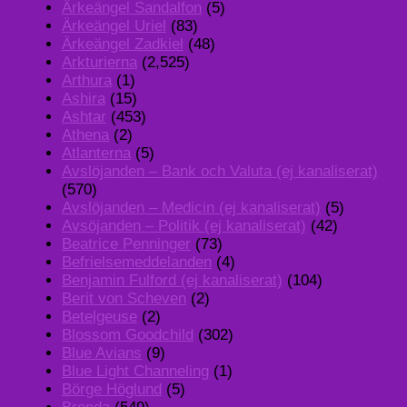
Ärkeängel Sandalfon
(5)
Ärkeängel Uriel
(83)
Ärkeängel Zadkiel
(48)
Arkturierna
(2,525)
Arthura
(1)
Ashira
(15)
Ashtar
(453)
Athena
(2)
Atlanterna
(5)
Avslöjanden – Bank och Valuta (ej kanaliserat)
(570)
Avslöjanden – Medicin (ej kanaliserat)
(5)
Avsöjanden – Politik (ej kanaliserat)
(42)
Beatrice Penninger
(73)
Befrielsemeddelanden
(4)
Benjamin Fulford (ej kanaliserat)
(104)
Berit von Scheven
(2)
Betelgeuse
(2)
Blossom Goodchild
(302)
Blue Avians
(9)
Blue Light Channeling
(1)
Börge Höglund
(5)