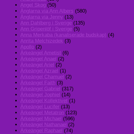
Angel Skog
(50)
Änglarna via Ann Albers
(580)
Änglarna via Jenny
(13)
Ann Dahlberg i Sverige
(135)
Ann Gripenlöf i Sverige
(5)
Anna Merkaba (kanaliserade budskap)
(4)
Anrita Melchizedek
(3)
Apollo
(2)
Ärkeängel Ametist
(6)
Ärkeängel Anael
(2)
Ärkeängel Ariel
(2)
Ärkeängel Azrael
(1)
Ärkeängel Chamuel
(2)
Ärkeängel Faith
(3)
Ärkeängel Gabriel
(317)
Ärkeängel Jophiel
(14)
Ärkeängel Kollektivet
(1)
Ärkeängel Lucifer
(13)
Ärkeängel Metatron
(123)
Ärkeängel Michael
(596)
Ärkeängel Nathanael
(2)
Ärkeängel Raphael
(74)