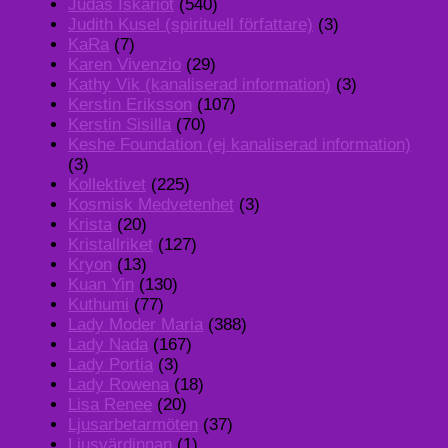
Judas Iskariot
(540)
Judith Kusel (spirituell författare)
(3)
KaRa
(7)
Karen Vivenzio
(29)
Kathy Vik (kanaliserad information)
(3)
Kerstin Eriksson
(107)
Kerstin Sisilla
(70)
Keshe Foundation (ej kanaliserad information)
(3)
Kollektivet
(225)
Kosmisk Medvetenhet
(3)
Krista
(20)
Kristallriket
(127)
Kryon
(13)
Kuan Yin
(130)
Kuthumi
(77)
Lady Moder Maria
(388)
Lady Nada
(167)
Lady Portia
(3)
Lady Rowena
(18)
Lisa Renee
(20)
Ljusarbetarmöten
(37)
Ljusvärdinnan
(1)