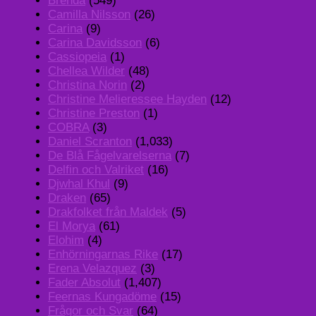
Brenda
(549)
Camilla Nilsson
(26)
Carina
(9)
Carina Davidsson
(6)
Cassiopeia
(1)
Chellea Wilder
(48)
Christina Norin
(2)
Christine Melieressee Hayden
(12)
Christine Preston
(1)
COBRA
(3)
Daniel Scranton
(1,033)
De Blå Fågelvarelserna
(7)
Delfin och Valriket
(16)
Djwhal Khul
(9)
Draken
(65)
Drakfolket från Maldek
(5)
El Morya
(61)
Elohim
(4)
Enhörningarnas Rike
(17)
Erena Velazquez
(3)
Fader Absolut
(1,407)
Feernas Kungadöme
(15)
Frågor och Svar
(64)