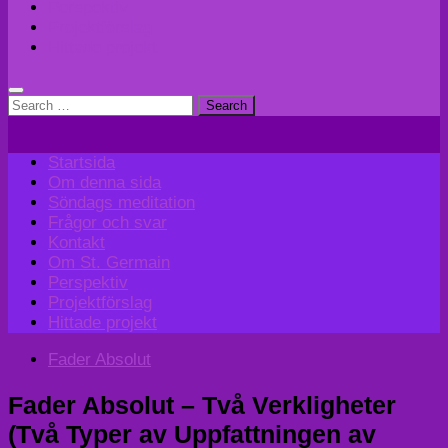
Perspektiv
Projektförslag
Hittade projekt
Search
for:
Startsida
Om denna sida
Söndags meditation
Frågor och svar
Kontakt
Om St. Germain
Perspektiv
Projektförslag
Hittade projekt
Fader Absolut
Fader Absolut – Två Verkligheter
(Två Typer av Uppfattningen av