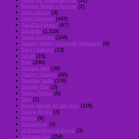
Rådet av Strålande Ljus
(22)
Rositha Bohlin i Sverige
(2)
Saint Aeolus
(3)
Saint Germain
(443)
SaLuSa (Sirius)
(67)
Sananda
(1,119)
Sanat Kumara
(104)
Sandra Walter (spirituell författare)
(8)
Sara Lindberg
(13)
Sarah
(15)
Saul
(240)
Serapis Bey
(39)
Sharon Stewart
(68)
Sheldan Nidle
(176)
Shining Star
(3)
Simon Petrus
(5)
Sion
(2)
Sirius (annat än SaLuSa)
(118)
Solara An-Ra
(3)
Solera
(6)
Solvarelser
(3)
St Franciskus of Assisi
(3)
Suzanne Lie
(258)