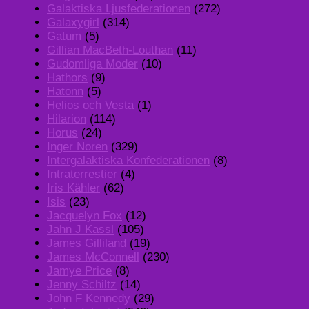
Galaktiska Ljusfederationen
(272)
Galaxygirl
(314)
Gatum
(5)
Gillian MacBeth-Louthan
(11)
Gudomliga Moder
(10)
Hathors
(9)
Hatonn
(5)
Helios och Vesta
(1)
Hilarion
(114)
Horus
(24)
Inger Noren
(329)
Intergalaktiska Konfederationen
(8)
Intraterrestier
(4)
Iris Kähler
(62)
Isis
(23)
Jacquelyn Fox
(12)
Jahn J Kassl
(105)
James Gilliland
(19)
James McConnell
(230)
Jamye Price
(8)
Jenny Schiltz
(14)
John F Kennedy
(29)