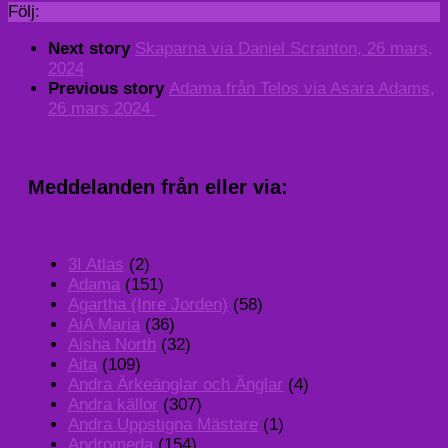
Följ:
Next story
Skaparna via Daniel Scranton, 26 mars,
2024
Previous story
Adama från Telos via Asara Adams,
26 mars 2024
Meddelanden från eller via:
3I Atlas
(2)
Adama
(151)
Agartha (Inre Jorden)
(58)
AiA Maria
(36)
Aisha North
(32)
Aita
(109)
Andra Ärkeänglar och Änglar
(4)
Andra källor
(307)
Andra Uppstigna Mästare
(1)
Andromeda
(154)