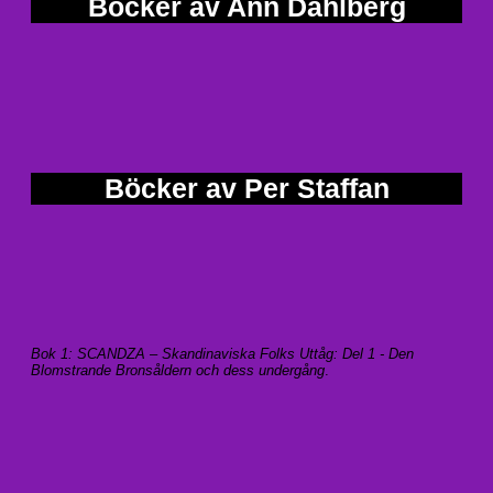
Böcker av Ann Dahlberg
Böcker av Per Staffan
Bok 1: SCANDZA – Skandinaviska Folks Uttåg: Del 1 - Den
Blomstrande Bronsåldern och dess undergång
.