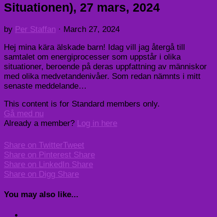
Situationen), 27 mars, 2024
by
Per Staffan
·
March 27, 2024
Hej mina kära älskade barn! Idag vill jag återgå till
samtalet om energiprocesser som uppstår i olika
situationer, beroende på deras uppfattning av människor
med olika medvetandenivåer. Som redan nämnts i mitt
senaste meddelande…
This content is for Standard members only.
Gå med nu
Already a member?
Log in here
Share on Twitter
Tweet
Share on Pinterest
Share
Share on LinkedIn
Share
Share on Digg
Share
You may also like...