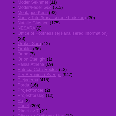
Moder Sekhmet
(11)
Moder/Fader Gud
(513)
Montague Keen
(92)
Nancy Tate (kanaliserade budskap)
(30)
Natalie Glasson
(175)
NESARA
(2)
Office of Poofness (ej kanaliserad information)
(23)
Orakel Sara
(12)
Oraklet
(36)
Orion
(7)
Orion Starlight
(1)
Pallas Athena
(69)
Patricia Cota-Robles
(12)
Per Beronius i Sverige
(947)
Plejaderna
(415)
Porda
(16)
Projektfonder
(2)
Projektförslag
(12)
Ra
(2)
Rådet
(205)
Rådet av 7
(21)