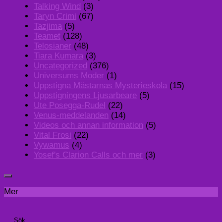
Talking Wind
(3)
Taryn Crimi
(67)
Tazjima
(5)
Teamet
(128)
Telosianer
(48)
Tiara Kumara
(3)
Uncategorized
(376)
Universums Moder
(1)
Uppstigna Mästarnas Mysterieskola
(15)
Uppstigningens Ljusarbeare
(5)
Ute Posegga-Rudel
(22)
Venus-meddelanden
(14)
Videos och annan information
(5)
Vital Frosi
(22)
Vywamus
(4)
Yosef's Clarion Calls och mer
(3)
Mer
Sök