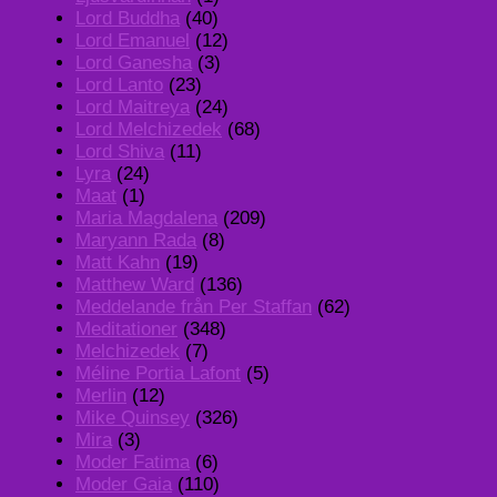
Lord Buddha
(40)
Lord Emanuel
(12)
Lord Ganesha
(3)
Lord Lanto
(23)
Lord Maitreya
(24)
Lord Melchizedek
(68)
Lord Shiva
(11)
Lyra
(24)
Maat
(1)
Maria Magdalena
(209)
Maryann Rada
(8)
Matt Kahn
(19)
Matthew Ward
(136)
Meddelande från Per Staffan
(62)
Meditationer
(348)
Melchizedek
(7)
Méline Portia Lafont
(5)
Merlin
(12)
Mike Quinsey
(326)
Mira
(3)
Moder Fatima
(6)
Moder Gaia
(110)