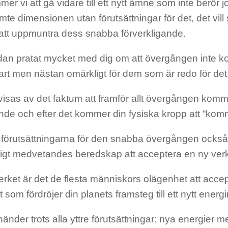
er vi att gå vidare till ett nytt ämne som inte berör
femte dimensionen utan förutsättningar för det, det vi
tt uppmuntra dess snabba förverkligande.
edan pratat mycket med dig om att övergången inte k
rt men nästan omärkligt för dem som är redo för det
isas av det faktum att framför allt övergången komme
de och efter det kommer din fysiska kropp att “kom
r förutsättningarna för den snabba övergången också 
igt medvetandes beredskap att acceptera en ny verk
verket är det de flesta människors olägenhet att acce
t som fördröjer din planets framsteg till ett nytt energ
änder trots alla yttre förutsättningar: nya energier m