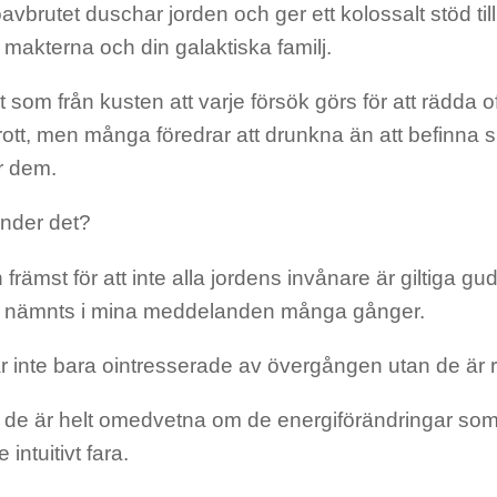
vbrutet duschar jorden och ger ett kolossalt stöd til
makterna och din galaktiska familj.
t som från kusten att varje försök görs för att rädda of
ott, men många föredrar att drunkna än att befinna s
r dem.
änder det?
 främst för att inte alla jordens invånare är giltiga gu
ar nämnts i mina meddelanden många gånger.
r inte bara ointresserade av övergången utan de är 
de är helt omedvetna om de energiförändringar som
intuitivt fara.