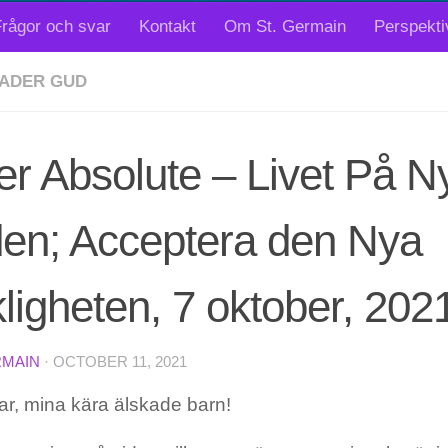
rågor och svar
Kontakt
Om St. Germain
Perspekti
ADER GUD
r Absolute – Livet På N
den; Acceptera den Nya
ligheten, 7 oktober, 202
RMAIN
·
OCTOBER 11, 2021
ar, mina kära älskade barn!