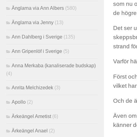
som nu oa
Änglarna via Ann Albers
(580)
de högre 
Änglarna via Jenny
(13)
Det ser u
skeppsbr
Ann Dahlberg i Sverige
(135)
strand fö
Ann Gripenlöf i Sverige
(5)
Varför h
Anna Merkaba (kanaliserade budskap)
(4)
Först och
vilket h
Anrita Melchizedek
(3)
Och de ä
Apollo
(2)
Även om 
Ärkeängel Ametist
(6)
känner de 
Ärkeängel Anael
(2)