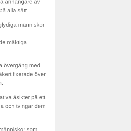
ga anhängare av
på alla sätt.
aglydiga människor
 de mäktiga
öra övergång med
kert fixerade över
n.
iva åsikter på ett
ma och tvingar dem
 människor som