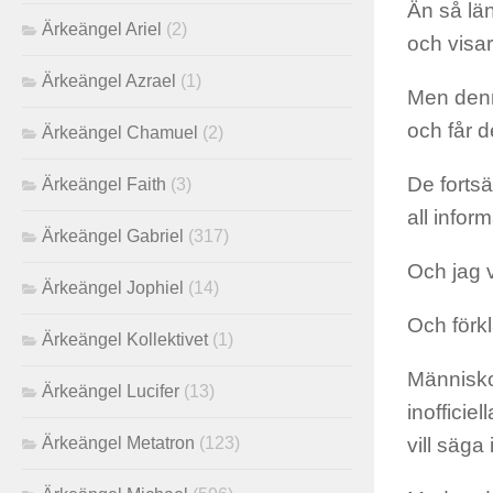
Än så län
Ärkeängel Ariel
(2)
och visar
Ärkeängel Azrael
(1)
Men denna
och får d
Ärkeängel Chamuel
(2)
De fortsä
Ärkeängel Faith
(3)
all infor
Ärkeängel Gabriel
(317)
Och jag v
Ärkeängel Jophiel
(14)
Och förk
Ärkeängel Kollektivet
(1)
Människo
Ärkeängel Lucifer
(13)
inofficie
Ärkeängel Metatron
(123)
vill säga