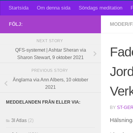
Startsida
Om denna sida
Söndags meditation
F
MODER/F
FÖLJ:
NEXT STORY
Fade
QFS-systemet | Ashtar Sheran via
Sharon Stewart, 9 oktober 2021
Jor
PREVIOUS STORY
Änglarna via Ann Albers, 10 oktober
Verk
2021
MEDDELANDEN FRÅN ELLER VIA:
BY
ST-GE
Hälsning
3I Atlas
(2)