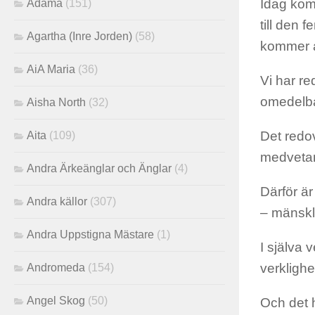
Idag komm
Adama
(151)
till den 
Agartha (Inre Jorden)
(58)
kommer a
AiA Maria
(36)
Vi har r
omedelba
Aisha North
(32)
Det redov
Aita
(109)
medvetan
Andra Ärkeänglar och Änglar
(4)
Därför ä
Andra källor
(307)
– mänskl
Andra Uppstigna Mästare
(1)
I själva 
verklighe
Andromeda
(154)
Angel Skog
(50)
Och det h