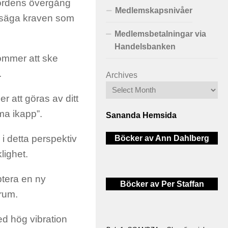
 jordens övergång
Medlemskapsnivåer
ll säga kraven som
Medlemsbetalningar via
Handelsbanken
ommer att ske
.
Archives
r att göras av ditt
ma ikapp”.
Sananda Hemsida
i detta perspektiv
Böcker av Ann Dahlberg
lighet.
ptera en ny
Böcker av Per Staffan
irum.
ed hög vibration