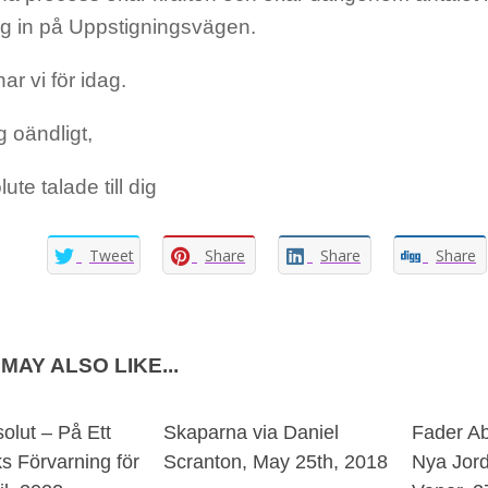
ig in på Uppstigningsvägen.
ar vi för idag.
g oändligt,
ute talade till dig
Tweet
Share
Share
Share
MAY ALSO LIKE...
olut – På Ett
Skaparna via Daniel
Fader Ab
s Förvarning för
Scranton, May 25th, 2018
Nya Jord