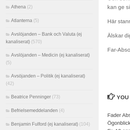
kan ge s
Athena
(2)
Atlanterna
(5)
Här stann
Avslöjanden – Bank och Valuta (ej
Älskar di
kanaliserat)
(570)
Far-Absol
Avslöjanden – Medicin (ej kanaliserat)
(5)
Avsöjanden – Politik (ej kanaliserat)
(42)
Beatrice Penninger
(73)
YOU 
Befrielsemeddelanden
(4)
Fader Abs
Ögonblick
Benjamin Fulford (ej kanaliserat)
(104)