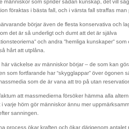
 människor som sprider sådan kunskap, det vill sä
on föraktas i bästa fall, och i värsta fall straffas man 
närvarande börjar även de flesta konservativa och l
 om det är så underligt och dumt att det är själva
ationsteorierna” och andra ”hemliga kunskaper” som
så hårt att utplåna.
å här väckelse av människor börjar – de som kan g
en som fortfarande har “skygglappar” över ögonen sä
assmedia som de är vana att tro på utan reservatio
faktum att massmedierna försöker hämma alla alternat
tt i varje hörn gör människor ännu mer uppmärksam
efter sanningen.
a process ökar kraften och ökar därigenom antalet