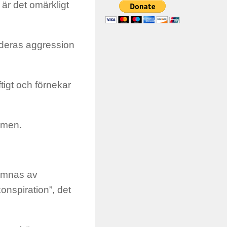
 är det omärkligt
r deras aggression
tigt och förnekar
omen.
lämnas av
konspiration”, det