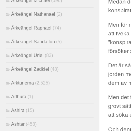
Ärkeängel Michael
(596)
Medan de
konspirati
Ärkeängel Nathanael
(2)
Men för 
Ärkeängel Raphael
(74)
att tveka
Ärkeängel Sandalfon
(5)
”konspir
försöker 
Ärkeängel Uriel
(83)
Det är s
Ärkeängel Zadkiel
(48)
jorden m
dem av m
Arkturierna
(2,525)
Arthura
(1)
Men det 
grovt sä
Ashira
(15)
att söka 
Ashtar
(453)
Och denn