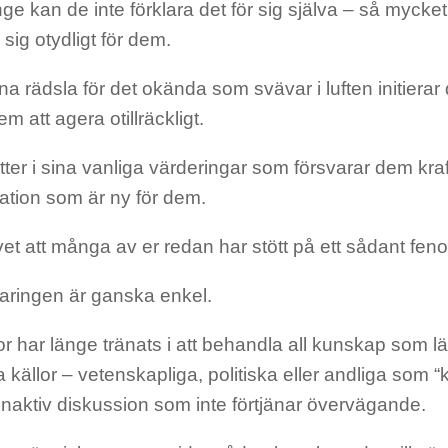
ge kan de inte förklara det för sig själva – så mycket
 sig otydligt för dem.
 rädsla för det okända som svävar i luften initiera
em att agera otillräckligt.
tter i sina vanliga värderingar som försvarar dem kraf
mation som är ny för dem.
et att många av er redan har stött på ett sådant fen
laringen är ganska enkel.
r har länge tränats i att behandla all kunskap som 
lla källor – vetenskapliga, politiska eller andliga som “
 inaktiv diskussion som inte förtjänar övervägande.