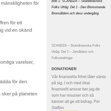
Bok 1: SCANDZA – Skandinaviska
l mänskligheten för
Folks Uttåg: Del 1 - Den Blomstrande
Bronsåldern och dess undergång
.
fren för ett
ig vid en okänd
SCANDZA – Skandinaviska Folks
Uttåg: Del 2 – Järnåldern och
Folkvandringar
domliga varelser,
DONATIONER
Vår finansiella frihet låter vänta
rädda för den.
på sig. I och med ökat
finansiellt ansvar ber jag de
 sker på planeten
som har resurser och så
känner att ge ett bidrag. Per
Staffan