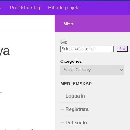
v
Projektförslag
Hittade projekt
MER
Sök
ya
Sök
Categories
MEDLEMSKAP
1
Logga in
Registrera
Ditt konto