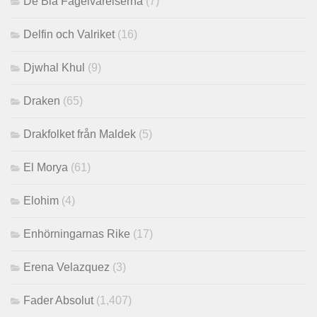
De Blå Fågelvarelserna
(7)
Delfin och Valriket
(16)
Djwhal Khul
(9)
Draken
(65)
Drakfolket från Maldek
(5)
El Morya
(61)
Elohim
(4)
Enhörningarnas Rike
(17)
Erena Velazquez
(3)
Fader Absolut
(1,407)