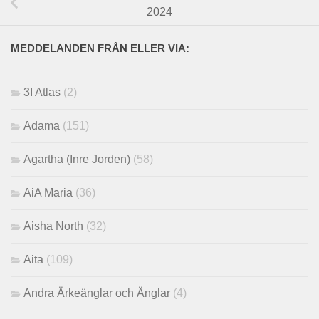
2024
MEDDELANDEN FRÅN ELLER VIA:
3I Atlas
(2)
Adama
(151)
Agartha (Inre Jorden)
(58)
AiA Maria
(36)
Aisha North
(32)
Aita
(109)
Andra Ärkeänglar och Änglar
(4)