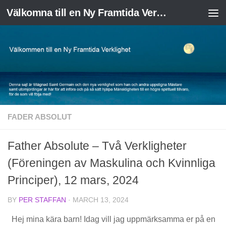
Välkomna till en Ny Framtida Verklighet
Skip to content
FADER ABSOLUT
Father Absolute – Två Verkligheter
(Föreningen av Maskulina och Kvinnliga
Principer), 12 mars, 2024
BY
PER STAFFAN
·
MARCH 13, 2024
Hej mina kära barn! Idag vill jag uppmärksamma er på en