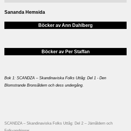
Sananda Hemsida
Böcker av Ann Dahlberg
Böcker av Per Staffan
Bok 1: SCANDZA – Skandinaviska Folks Uttåg: Del 1 - Den
Blomstrande Bronsåldern och dess undergång
.
SCANDZA – Skandinaviska Folks Uttåg: Del 2 – Järnåldern och
Folkvandringar