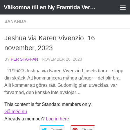
Välkomna till en Ny Framtida Verklighet
Skip to content
SANANDA
Jeshua via Karen Vivenzio, 16
november, 2023
BY
PER STAFFAN
·
NOVEMBER 20, 2023
11/16/23 Jeshua via Karen Vivenzio Ljusets barn – släpp
din skräck. Att kommunicera många gånger – det blir bra.
Allt kommer att göras rätt. Gudomlig plan utvecklas, var
förvarnad, den kanske inte avslöjar…
This content is for Standard members only.
Gå med nu
Already a member?
Log in here
Tweet
Share