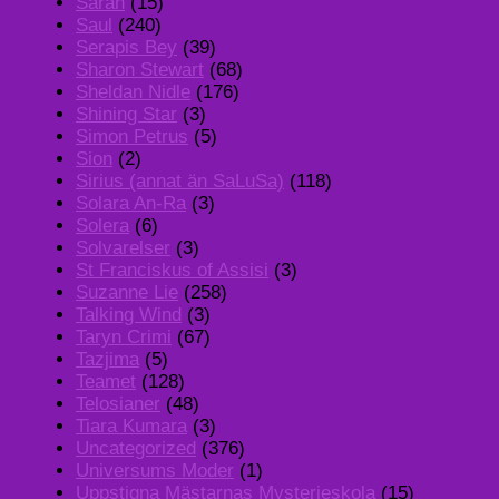
Sarah
(15)
Saul
(240)
Serapis Bey
(39)
Sharon Stewart
(68)
Sheldan Nidle
(176)
Shining Star
(3)
Simon Petrus
(5)
Sion
(2)
Sirius (annat än SaLuSa)
(118)
Solara An-Ra
(3)
Solera
(6)
Solvarelser
(3)
St Franciskus of Assisi
(3)
Suzanne Lie
(258)
Talking Wind
(3)
Taryn Crimi
(67)
Tazjima
(5)
Teamet
(128)
Telosianer
(48)
Tiara Kumara
(3)
Uncategorized
(376)
Universums Moder
(1)
Uppstigna Mästarnas Mysterieskola
(15)