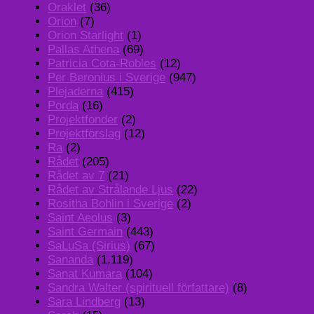
Oraklet
(36)
Orion
(7)
Orion Starlight
(1)
Pallas Athena
(69)
Patricia Cota-Robles
(12)
Per Beronius i Sverige
(947)
Plejaderna
(415)
Porda
(16)
Projektfonder
(2)
Projektförslag
(12)
Ra
(2)
Rådet
(205)
Rådet av 7
(21)
Rådet av Strålande Ljus
(22)
Rositha Bohlin i Sverige
(2)
Saint Aeolus
(3)
Saint Germain
(443)
SaLuSa (Sirius)
(67)
Sananda
(1,119)
Sanat Kumara
(104)
Sandra Walter (spirituell författare)
(8)
Sara Lindberg
(13)