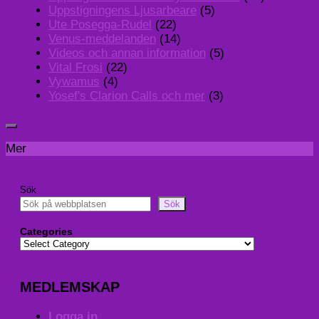
Uppstigningens Ljusarbeare
(5)
Ute Posegga-Rudel
(22)
Venus-meddelanden
(14)
Videos och annan information
(5)
Vital Frosi
(22)
Vywamus
(4)
Yosef's Clarion Calls och mer
(3)
Mer
Sök
Sök
Categories
MEDLEMSKAP
Logga in