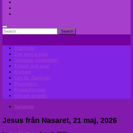
Perspektiv
Projektförslag
Hittade projekt
Search
for:
Startsida
Om denna sida
Söndags meditation
Frågor och svar
Kontakt
Om St. Germain
Perspektiv
Projektförslag
Hittade projekt
Sananda
Jesus från Nasaret, 21 maj, 2026