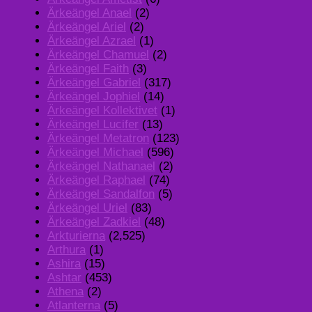
Ärkeängel Anael
(2)
Ärkeängel Ariel
(2)
Ärkeängel Azrael
(1)
Ärkeängel Chamuel
(2)
Ärkeängel Faith
(3)
Ärkeängel Gabriel
(317)
Ärkeängel Jophiel
(14)
Ärkeängel Kollektivet
(1)
Ärkeängel Lucifer
(13)
Ärkeängel Metatron
(123)
Ärkeängel Michael
(596)
Ärkeängel Nathanael
(2)
Ärkeängel Raphael
(74)
Ärkeängel Sandalfon
(5)
Ärkeängel Uriel
(83)
Ärkeängel Zadkiel
(48)
Arkturierna
(2,525)
Arthura
(1)
Ashira
(15)
Ashtar
(453)
Athena
(2)
Atlanterna
(5)