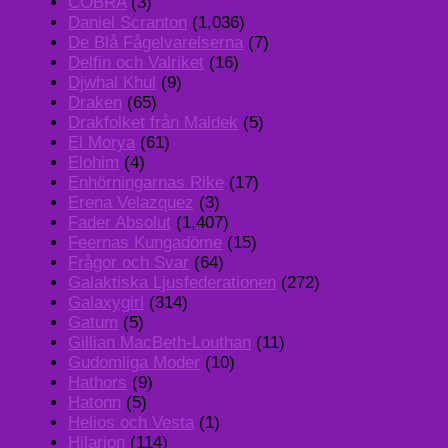
COBRA
(3)
Daniel Scranton
(1,036)
De Blå Fågelvarelserna
(7)
Delfin och Valriket
(16)
Djwhal Khul
(9)
Draken
(65)
Drakfolket från Maldek
(5)
El Morya
(61)
Elohim
(4)
Enhörningarnas Rike
(17)
Erena Velazquez
(3)
Fader Absolut
(1,407)
Feernas Kungadöme
(15)
Frågor och Svar
(64)
Galaktiska Ljusfederationen
(272)
Galaxygirl
(314)
Gatum
(5)
Gillian MacBeth-Louthan
(11)
Gudomliga Moder
(10)
Hathors
(9)
Hatonn
(5)
Helios och Vesta
(1)
Hilarion
(114)