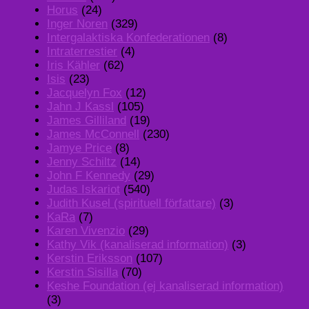
Horus
(24)
Inger Noren
(329)
Intergalaktiska Konfederationen
(8)
Intraterrestier
(4)
Iris Kähler
(62)
Isis
(23)
Jacquelyn Fox
(12)
Jahn J Kassl
(105)
James Gilliland
(19)
James McConnell
(230)
Jamye Price
(8)
Jenny Schiltz
(14)
John F Kennedy
(29)
Judas Iskariot
(540)
Judith Kusel (spirituell författare)
(3)
KaRa
(7)
Karen Vivenzio
(29)
Kathy Vik (kanaliserad information)
(3)
Kerstin Eriksson
(107)
Kerstin Sisilla
(70)
Keshe Foundation (ej kanaliserad information)
(3)