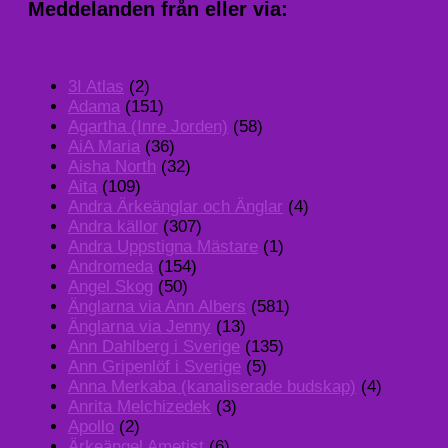
Meddelanden från eller via:
3I Atlas
(2)
Adama
(151)
Agartha (Inre Jorden)
(58)
AiA Maria
(36)
Aisha North
(32)
Aita
(109)
Andra Ärkeänglar och Änglar
(4)
Andra källor
(307)
Andra Uppstigna Mästare
(1)
Andromeda
(154)
Angel Skog
(50)
Änglarna via Ann Albers
(581)
Änglarna via Jenny
(13)
Ann Dahlberg i Sverige
(135)
Ann Gripenlöf i Sverige
(5)
Anna Merkaba (kanaliserade budskap)
(4)
Anrita Melchizedek
(3)
Apollo
(2)
Ärkeängel Ametist
(6)