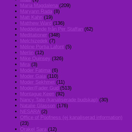
Maria Magdalena
(209)
Maryann Rada
(8)
Matt Kahn
(19)
Matthew Ward
(136)
Meddelande från Per Staffan
(62)
Meditationer
(348)
Melchizedek
(7)
Méline Portia Lafont
(5)
Merlin
(12)
Mike Quinsey
(326)
Mira
(3)
Moder Fatima
(6)
Moder Gaia
(110)
Moder Sekhmet
(11)
Moder/Fader Gud
(513)
Montague Keen
(92)
Nancy Tate (kanaliserade budskap)
(30)
Natalie Glasson
(176)
NESARA
(2)
Office of Poofness (ej kanaliserad information)
(23)
Orakel Sara
(12)