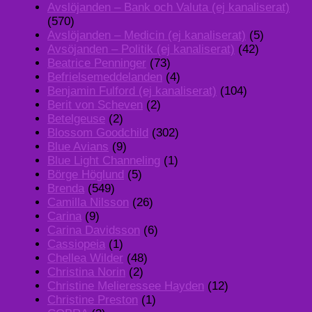
Avslöjanden – Bank och Valuta (ej kanaliserat)
(570)
Avslöjanden – Medicin (ej kanaliserat)
(5)
Avsöjanden – Politik (ej kanaliserat)
(42)
Beatrice Penninger
(73)
Befrielsemeddelanden
(4)
Benjamin Fulford (ej kanaliserat)
(104)
Berit von Scheven
(2)
Betelgeuse
(2)
Blossom Goodchild
(302)
Blue Avians
(9)
Blue Light Channeling
(1)
Börge Höglund
(5)
Brenda
(549)
Camilla Nilsson
(26)
Carina
(9)
Carina Davidsson
(6)
Cassiopeia
(1)
Chellea Wilder
(48)
Christina Norin
(2)
Christine Melieressee Hayden
(12)
Christine Preston
(1)