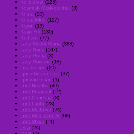
Kollektivet
(225)
Kosmisk Medvetenhet
(3)
Krista
(20)
Kristallriket
(127)
Kryon
(13)
Kuan Yin
(130)
Kuthumi
(77)
Lady Moder Maria
(388)
Lady Nada
(167)
Lady Portia
(3)
Lady Rowena
(18)
Lisa Renee
(20)
Ljusarbetarmöten
(37)
Ljusvärdinnan
(1)
Lord Buddha
(40)
Lord Emanuel
(12)
Lord Ganesha
(3)
Lord Lanto
(23)
Lord Maitreya
(24)
Lord Melchizedek
(68)
Lord Shiva
(11)
Lyra
(24)
Maat
(1)