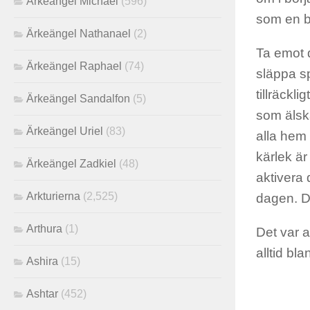
Ärkeängel Michael
(596)
som en b
Ärkeängel Nathanael
(2)
Ta emot 
Ärkeängel Raphael
(74)
släppa sp
tillräckl
Ärkeängel Sandalfon
(5)
som älska
Ärkeängel Uriel
(83)
alla hem 
kärlek är
Ärkeängel Zadkiel
(48)
aktivera
Arkturierna
(2,525)
dagen. D
Arthura
(1)
Det var a
alltid bla
Ashira
(15)
Ashtar
(452)