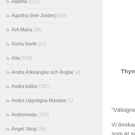
Adama
(151)
Agartha (Inre Jorden)
(58)
AiA Maria
(36)
Aisha North
(32)
Aita
(109)
Thym
Andra Ärkeänglar och Änglar
(4)
Andra källor
(307)
Andra Uppstigna Mästare
(1)
“Välsigne
Andromeda
(154)
Vi önskar
Angel Skog
(50)
som är so