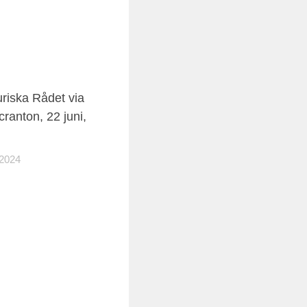
0
uriska Rådet via
cranton, 22 juni,
2024