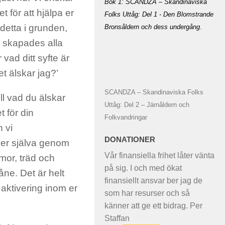
Bok 1: SCANDZA – Skandinaviska
t för att hjälpa er
Folks Uttåg: Del 1 - Den Blomstrande
 detta i grunden,
Bronsåldern och dess undergång
.
Vi skapades alla
vad ditt syfte är
t älskar jag?’
SCANDZA – Skandinaviska Folks
oll vad du älskar
Uttåg: Del 2 – Järnåldern och
t för din
Folkvandringar
h vi
DONATIONER
r er själva genom
Vår finansiella frihet låter vänta
mmor, träd och
på sig. I och med ökat
åne. Det är helt
finansiellt ansvar ber jag de
n aktivering inom er
som har resurser och så
känner att ge ett bidrag. Per
Staffan