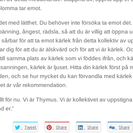
lomma tar emot.
det med lätthet. Du behöver inte försöka ta emot det
änning, ångest, rädsla, så att du är villig att öppna 
igt sårbar för att ta emot kärlek från detta kollektiv av
r dig för att du är älskvärd och för att vi är kärlek. O
till samma plats av kärlek som vi föddes ifrån, och k
 sanningen, kärlek är ljuset. Hitta din kärlek först p
 den, och se hur mycket du kan förvandla med kärlek
et är vår rekommendation.
llt för nu. Vi är Thymus. Vi är kollektivet av uppstign
nd er.”
Tweet
Share
Share
Share