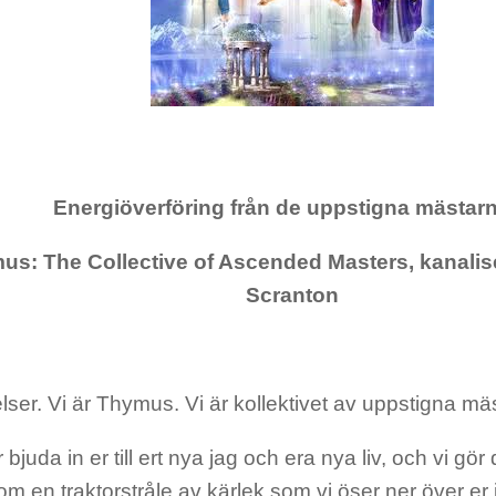
Energiöverföring från de uppstigna mästar
us: The Collective of Ascended Masters, kanalis
Scranton
lser. Vi är Thymus. Vi är kollektivet av uppstigna mä
 bjuda in er till ert nya jag och era nya liv, och vi gö
m en traktorstråle av kärlek som vi öser ner över er 