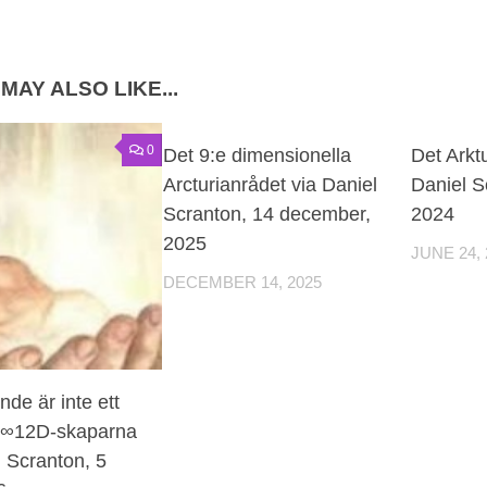
MAY ALSO LIKE...
0
0
Det 9:e dimensionella
Det Arkt
Arcturianrådet via Daniel
Daniel S
Scranton, 14 december,
2024
2025
JUNE 24, 
DECEMBER 14, 2025
nde är inte ett
v ∞12D-skaparna
l Scranton, 5