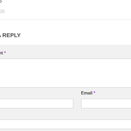
6
026
A REPLY
nt
*
Email
*