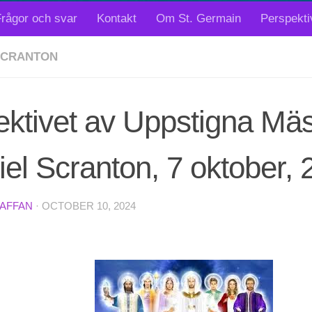
rågor och svar
Kontakt
Om St. Germain
Perspekti
SCRANTON
ektivet av Uppstigna Mäs
el Scranton, 7 oktober, 
TAFFAN
·
OCTOBER 10, 2024