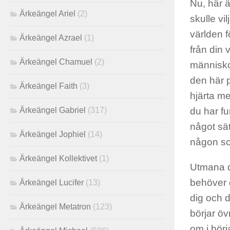
Nu, här ä
Ärkeängel Ariel
(2)
skulle vi
världen f
Ärkeängel Azrael
(1)
från din 
Ärkeängel Chamuel
(2)
människo
den här p
Ärkeängel Faith
(3)
hjärta m
du har fu
Ärkeängel Gabriel
(317)
något sät
Ärkeängel Jophiel
(14)
någon som
Ärkeängel Kollektivet
(1)
Utmana di
behöver d
Ärkeängel Lucifer
(13)
dig och 
Ärkeängel Metatron
(123)
börjar öv
om i bör