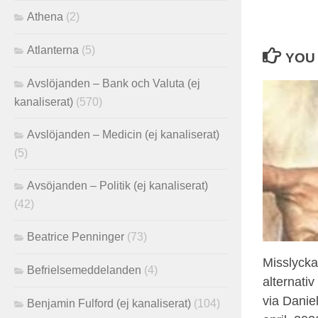
Athena
(2)
Atlanterna
(5)
YOU 
Avslöjanden – Bank och Valuta (ej
kanaliserat)
(570)
Avslöjanden – Medicin (ej kanaliserat)
(5)
Avsöjanden – Politik (ej kanaliserat)
(42)
Beatrice Penninger
(73)
Misslycka
Befrielsemeddelanden
(4)
alternati
via Danie
Benjamin Fulford (ej kanaliserat)
(104)