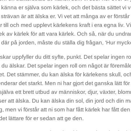
a känna er själva som kärlek, och det bästa sättet vi ve
trävan är att älska er. Vi vet att många av er förstår
r till och med upplevt kärlekens kraft i era egna liv. 
k av kärlek för att vara kärlek. Och så, när du undrar 
 där på jorden, måste du ställa dig frågan, ‘Hur mycke
skar uppfyller du ditt syfte, punkt. Det spelar ingen r
 du älskar. Det spelar ingen roll om något är föremåle
het. Det stämmer, du kan älska för kärlekens skull, oc
erar det starkt. Men ni har gjort det ganska lätt fö
 själva ett brett utbud av människor, djur, växter, blo
er att älska. Du kan älska din sol, din jord och din m
dig, men vi förstår att ni som har fått kärlek har fått de
et lättare för er sedan att ge den.