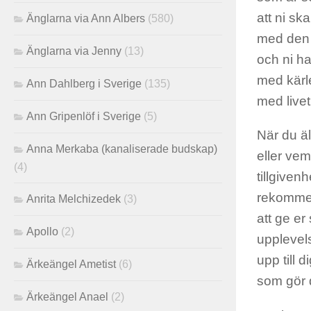
att ni sk
Änglarna via Ann Albers
(580)
med den s
Änglarna via Jenny
(13)
och ni ha
med kärle
Ann Dahlberg i Sverige
(135)
med livet
Ann Gripenlöf i Sverige
(5)
När du äl
Anna Merkaba (kanaliserade budskap)
eller vem
(4)
tillgiven
rekommend
Anrita Melchizedek
(3)
att ge er
Apollo
(2)
upplevels
upp till 
Ärkeängel Ametist
(6)
som gör d
Ärkeängel Anael
(2)