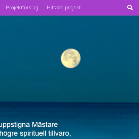
Projektförslag
Hittade projekt