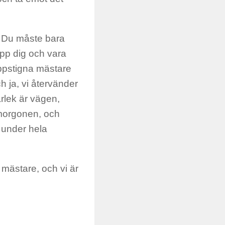
. Du måste bara
upp dig och vara
 uppstigna mästare
ch ja, vi återvänder
ärlek är vägen,
å morgonen, och
 under hela
a mästare, och vi är