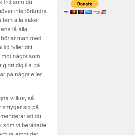
k fritt som du
höver inte förändra
a bort alla saker
ens få alla
r börjar man med
d fyller ditt
t mot något som
gjort dig illa på
ar på något eller
na villkor, så
er smyger sig på
mmenderar att du
k som vi berättade
och ta emot det