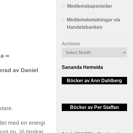
Medlemskapsnivåer
Medlemsbetalningar via
Handelsbanken
Archives
na ∞
Sananda Hemsida
erad av Daniel
Böcker av Ann Dahlberg
Böcker av Per Staffan
stare.
r det med en energi
just nu. Vi önskar