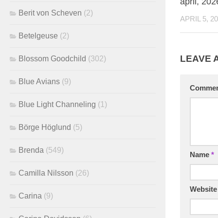
april, 202
Berit von Scheven
(2)
APRIL 5, 2
Betelgeuse
(2)
LEAVE 
Blossom Goodchild
(302)
Blue Avians
(9)
Comme
Blue Light Channeling
(1)
Börge Höglund
(5)
Brenda
(549)
Name
*
Camilla Nilsson
(26)
Website
Carina
(9)