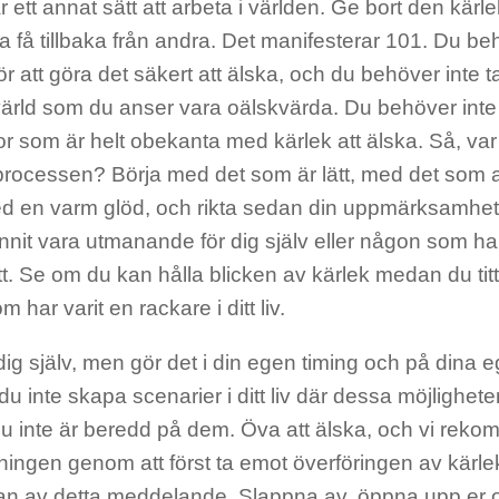
r ett annat sätt att arbeta i världen. Ge bort den kärle
lja få tillbaka från andra. Det manifesterar 101. Du be
ör att göra det säkert att älska, och du behöver inte t
värld som du anser vara oälskvärda. Du behöver inte 
r som är helt obekanta med kärlek att älska. Så, va
rocessen? Börja med det som är lätt, med det som allti
ed en varm glöd, och rikta sedan din uppmärksamhe
nnit vara utmanande för dig själv eller någon som har 
t. Se om du kan hålla blicken av kärlek medan du titt
 har varit en rackare i ditt liv.
g själv, men gör det i din egen timing och på dina eg
u inte skapa scenarier i ditt liv där dessa möjlighet
du inte är beredd på dem. Öva att älska, och vi reko
ningen genom att först ta emot överföringen av kärle
jan av detta meddelande. Slappna av, öppna upp er 