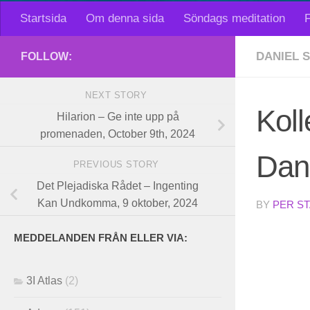
Startsida
Om denna sida
Söndags meditation
F
DANIEL 
FOLLOW:
NEXT STORY
Koll
Hilarion – Ge inte upp på
promenaden, October 9th, 2024
Dani
PREVIOUS STORY
Det Plejadiska Rådet – Ingenting
Kan Undkomma, 9 oktober, 2024
BY
PER S
MEDDELANDEN FRÅN ELLER VIA:
3I Atlas
(2)