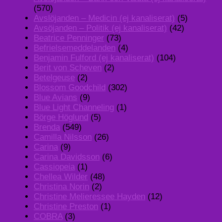
(570)
Avslöjanden – Medicin (ej kanaliserat)
(5)
Avsöjanden – Politik (ej kanaliserat)
(42)
Beatrice Penninger
(73)
Befrielsemeddelanden
(4)
Benjamin Fulford (ej kanaliserat)
(104)
Berit von Scheven
(2)
Betelgeuse
(2)
Blossom Goodchild
(302)
Blue Avians
(9)
Blue Light Channeling
(1)
Börge Höglund
(5)
Brenda
(549)
Camilla Nilsson
(26)
Carina
(9)
Carina Davidsson
(6)
Cassiopeia
(1)
Chellea Wilder
(48)
Christina Norin
(2)
Christine Melieressee Hayden
(12)
Christine Preston
(1)
COBRA
(3)