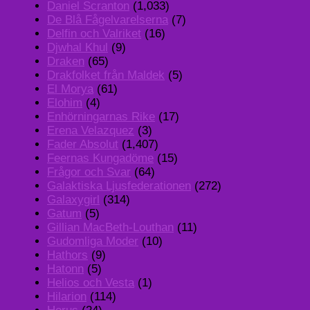
Daniel Scranton
(1,033)
De Blå Fågelvarelserna
(7)
Delfin och Valriket
(16)
Djwhal Khul
(9)
Draken
(65)
Drakfolket från Maldek
(5)
El Morya
(61)
Elohim
(4)
Enhörningarnas Rike
(17)
Erena Velazquez
(3)
Fader Absolut
(1,407)
Feernas Kungadöme
(15)
Frågor och Svar
(64)
Galaktiska Ljusfederationen
(272)
Galaxygirl
(314)
Gatum
(5)
Gillian MacBeth-Louthan
(11)
Gudomliga Moder
(10)
Hathors
(9)
Hatonn
(5)
Helios och Vesta
(1)
Hilarion
(114)