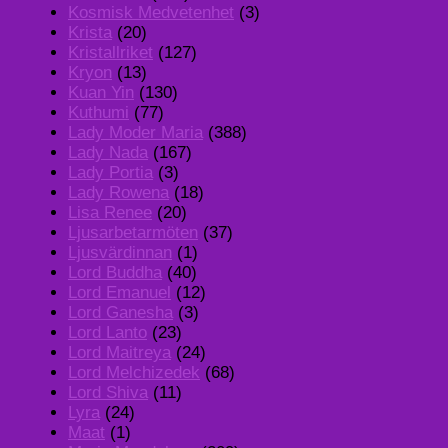
Kosmisk Medvetenhet
(3)
Krista
(20)
Kristallriket
(127)
Kryon
(13)
Kuan Yin
(130)
Kuthumi
(77)
Lady Moder Maria
(388)
Lady Nada
(167)
Lady Portia
(3)
Lady Rowena
(18)
Lisa Renee
(20)
Ljusarbetarmöten
(37)
Ljusvärdinnan
(1)
Lord Buddha
(40)
Lord Emanuel
(12)
Lord Ganesha
(3)
Lord Lanto
(23)
Lord Maitreya
(24)
Lord Melchizedek
(68)
Lord Shiva
(11)
Lyra
(24)
Maat
(1)