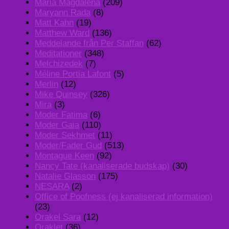
Maria Magdalena
(209)
Maryann Rada
(8)
Matt Kahn
(19)
Matthew Ward
(136)
Meddelande från Per Staffan
(62)
Meditationer
(348)
Melchizedek
(7)
Méline Portia Lafont
(5)
Merlin
(12)
Mike Quinsey
(326)
Mira
(3)
Moder Fatima
(6)
Moder Gaia
(110)
Moder Sekhmet
(11)
Moder/Fader Gud
(513)
Montague Keen
(92)
Nancy Tate (kanaliserade budskap)
(30)
Natalie Glasson
(175)
NESARA
(2)
Office of Poofness (ej kanaliserad information)
(23)
Orakel Sara
(12)
Oraklet
(36)