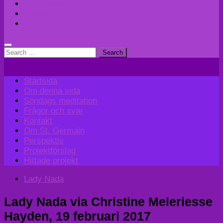
Perspektiv
Projektförslag
Hittade projekt
Search
for:
Startsida
Om denna sida
Söndags meditation
Frågor och svar
Kontakt
Om St. Germain
Perspektiv
Projektförslag
Hittade projekt
Lady Nada
Lady Nada via Christine Meleriesse
Hayden, 19 februari 2017