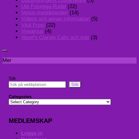
Uppstigningens Ljusarbeare
(5)
Ute Posegga-Rudel
(22)
Venus-meddelanden
(14)
Videos och annan information
(5)
Vital Frosi
(22)
Vywamus
(4)
Yosef's Clarion Calls och mer
(3)
Mer
Sök
Sök
Categories
MEDLEMSKAP
Logga in