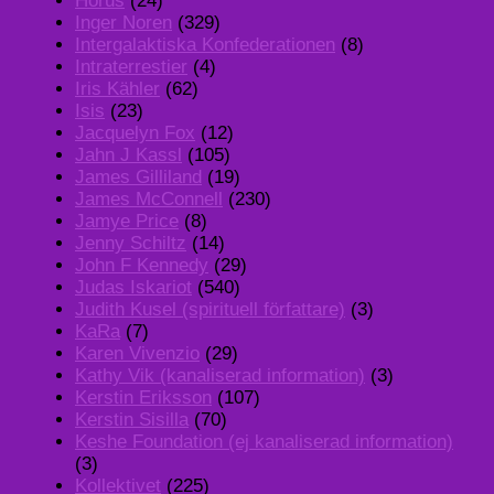
Horus
(24)
Inger Noren
(329)
Intergalaktiska Konfederationen
(8)
Intraterrestier
(4)
Iris Kähler
(62)
Isis
(23)
Jacquelyn Fox
(12)
Jahn J Kassl
(105)
James Gilliland
(19)
James McConnell
(230)
Jamye Price
(8)
Jenny Schiltz
(14)
John F Kennedy
(29)
Judas Iskariot
(540)
Judith Kusel (spirituell författare)
(3)
KaRa
(7)
Karen Vivenzio
(29)
Kathy Vik (kanaliserad information)
(3)
Kerstin Eriksson
(107)
Kerstin Sisilla
(70)
Keshe Foundation (ej kanaliserad information)
(3)
Kollektivet
(225)