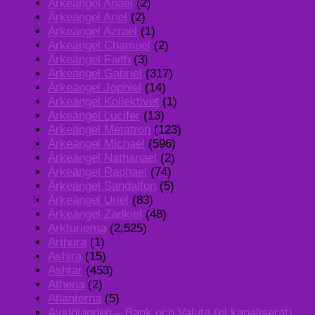
Ärkeängel Anael
(2)
Ärkeängel Ariel
(2)
Ärkeängel Azrael
(1)
Ärkeängel Chamuel
(2)
Ärkeängel Faith
(3)
Ärkeängel Gabriel
(317)
Ärkeängel Jophiel
(14)
Ärkeängel Kollektivet
(1)
Ärkeängel Lucifer
(13)
Ärkeängel Metatron
(123)
Ärkeängel Michael
(596)
Ärkeängel Nathanael
(2)
Ärkeängel Raphael
(74)
Ärkeängel Sandalfon
(5)
Ärkeängel Uriel
(83)
Ärkeängel Zadkiel
(48)
Arkturierna
(2,525)
Arthura
(1)
Ashira
(15)
Ashtar
(453)
Athena
(2)
Atlanterna
(5)
Avslöjanden – Bank och Valuta (ej kanaliserat)