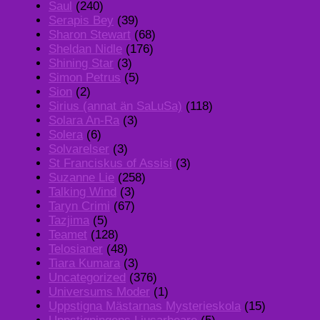
Saul
(240)
Serapis Bey
(39)
Sharon Stewart
(68)
Sheldan Nidle
(176)
Shining Star
(3)
Simon Petrus
(5)
Sion
(2)
Sirius (annat än SaLuSa)
(118)
Solara An-Ra
(3)
Solera
(6)
Solvarelser
(3)
St Franciskus of Assisi
(3)
Suzanne Lie
(258)
Talking Wind
(3)
Taryn Crimi
(67)
Tazjima
(5)
Teamet
(128)
Telosianer
(48)
Tiara Kumara
(3)
Uncategorized
(376)
Universums Moder
(1)
Uppstigna Mästarnas Mysterieskola
(15)