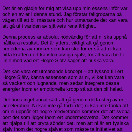
Det är en glädje för mig att visa upp min essens inför var
och en av er i denna stund. Jag förstår fallgroparna på
vägen till att bli mästare och hur utmanande det kan vara
att gå ut i världen av självets rena ärlighet.
Denna process är absolut nödvändig för att ni ska uppnå
hållbara resultat. Det är ytterst viktigt att gå genom
perioderna av mörker som kan ske för er så att ni kan
hitta kraften i ert känslomässiga själv, för att vara helt i
linje med vad ert Högre Själv säger att ni ska vara.
Det kan vara ett utmanande koncept – att lyssna till ert
Högre Själv, känna essensen som är ni, vilket kan vara
så vackert och lugnande, men sedan integrera dessa
energier inom er emotionella kropp så att den bli helad.
Det finns inget annat sätt att gå genom detta steg av er
acceleration. Ni kan inte gå förbi det; ni kan inte tänka att
om ni uppnår ett högre medvetande kommer det att svepa
bort det som ligger inom ert undermedvetna. Det kommer
att hjälpa till att bryta sönder det, men att ni är ert fysiska
själv inom det högre självet som måste ta initiativet att