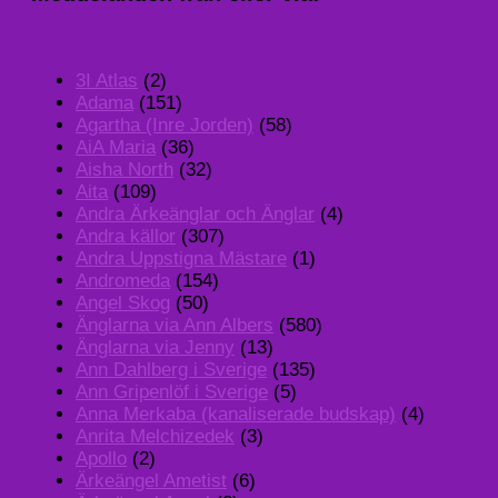
3I Atlas
(2)
Adama
(151)
Agartha (Inre Jorden)
(58)
AiA Maria
(36)
Aisha North
(32)
Aita
(109)
Andra Ärkeänglar och Änglar
(4)
Andra källor
(307)
Andra Uppstigna Mästare
(1)
Andromeda
(154)
Angel Skog
(50)
Änglarna via Ann Albers
(580)
Änglarna via Jenny
(13)
Ann Dahlberg i Sverige
(135)
Ann Gripenlöf i Sverige
(5)
Anna Merkaba (kanaliserade budskap)
(4)
Anrita Melchizedek
(3)
Apollo
(2)
Ärkeängel Ametist
(6)