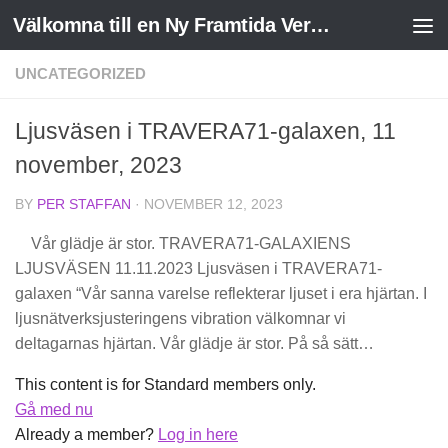
Välkomna till en Ny Framtida Verklighet
Skip to content
UNCATEGORIZED
Ljusväsen i TRAVERA71-galaxen, 11
november, 2023
BY
PER STAFFAN
·
NOVEMBER 12, 2023
Vår glädje är stor. TRAVERA71-GALAXIENS
LJUSVÄSEN 11.11.2023 Ljusväsen i TRAVERA71-
galaxen “Vår sanna varelse reflekterar ljuset i era hjärtan. I
ljusnätverksjusteringens vibration välkomnar vi
deltagarnas hjärtan. Vår glädje är stor. På så sätt…
This content is for Standard members only.
Gå med nu
Already a member?
Log in here