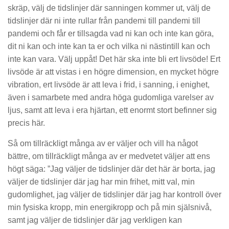
skräp, välj de tidslinjer där sanningen kommer ut, välj de
tidslinjer där ni inte rullar från pandemi till pandemi till
pandemi och får er tillsagda vad ni kan och inte kan göra,
dit ni kan och inte kan ta er och vilka ni nästintill kan och
inte kan vara. Välj uppåt! Det här ska inte bli ert livsöde! Ert
livsöde är att vistas i en högre dimension, en mycket högre
vibration, ert livsöde är att leva i frid, i sanning, i enighet,
även i samarbete med andra höga gudomliga varelser av
ljus, samt att leva i era hjärtan, ett enormt stort befinner sig
precis här.
Så om tillräckligt många av er väljer och vill ha något
bättre, om tillräckligt många av er medvetet väljer att ens
högt säga: ”Jag väljer de tidslinjer där det här är borta, jag
väljer de tidslinjer där jag har min frihet, mitt val, min
gudomlighet, jag väljer de tidslinjer där jag har kontroll över
min fysiska kropp, min energikropp och på min själsnivå,
samt jag väljer de tidslinjer där jag verkligen kan