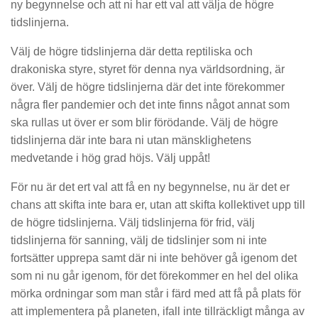
ny begynnelse och att ni har ett val att välja de högre
tidslinjerna.
Välj de högre tidslinjerna där detta reptiliska och
drakoniska styre, styret för denna nya världsordning, är
över. Välj de högre tidslinjerna där det inte förekommer
några fler pandemier och det inte finns något annat som
ska rullas ut över er som blir förödande. Välj de högre
tidslinjerna där inte bara ni utan mänsklighetens
medvetande i hög grad höjs. Välj uppåt!
För nu är det ert val att få en ny begynnelse, nu är det er
chans att skifta inte bara er, utan att skifta kollektivet upp till
de högre tidslinjerna. Välj tidslinjerna för frid, välj
tidslinjerna för sanning, välj de tidslinjer som ni inte
fortsätter upprepa samt där ni inte behöver gå igenom det
som ni nu går igenom, för det förekommer en hel del olika
mörka ordningar som man står i färd med att få på plats för
att implementera på planeten, ifall inte tillräckligt många av