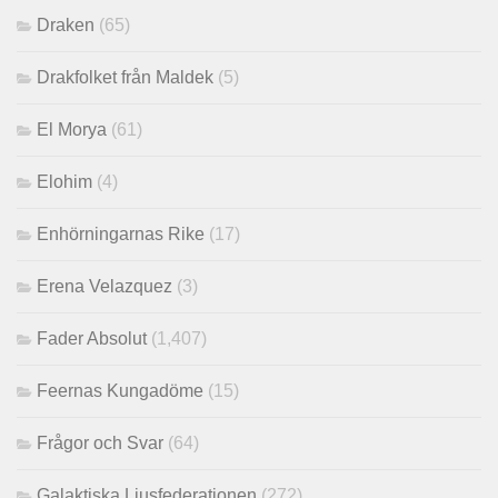
Draken
(65)
Drakfolket från Maldek
(5)
El Morya
(61)
Elohim
(4)
Enhörningarnas Rike
(17)
Erena Velazquez
(3)
Fader Absolut
(1,407)
Feernas Kungadöme
(15)
Frågor och Svar
(64)
Galaktiska Ljusfederationen
(272)