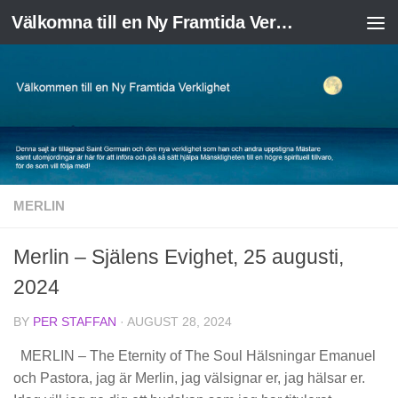
Välkomna till en Ny Framtida Verklighet
Skip to content
MERLIN
Merlin – Själens Evighet, 25 augusti,
2024
BY
PER STAFFAN
·
AUGUST 28, 2024
MERLIN – The Eternity of The Soul Hälsningar Emanuel
och Pastora, jag är Merlin, jag välsignar er, jag hälsar er.