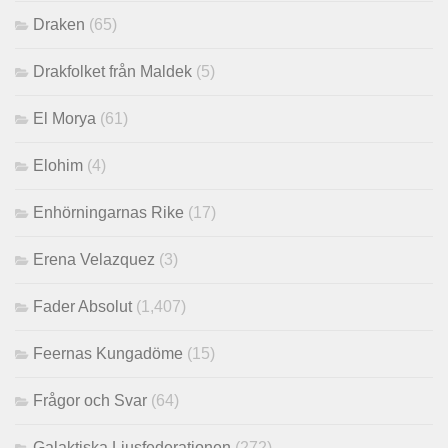
Draken
(65)
Drakfolket från Maldek
(5)
El Morya
(61)
Elohim
(4)
Enhörningarnas Rike
(17)
Erena Velazquez
(3)
Fader Absolut
(1,407)
Feernas Kungadöme
(15)
Frågor och Svar
(64)
Galaktiska Ljusfederationen
(272)