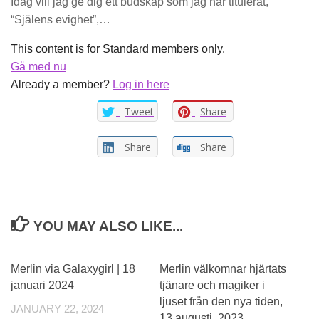
Idag vill jag ge dig ett budskap som jag har titulerat,
“Själens evighet”,…
This content is for Standard members only.
Gå med nu
Already a member?
Log in here
Tweet
Share
Share
Share
YOU MAY ALSO LIKE...
0
Merlin via Galaxygirl | 18
Merlin välkomnar hjärtats
januari 2024
tjänare och magiker i
ljuset från den nya tiden,
JANUARY 22, 2024
13 augusti, 2023