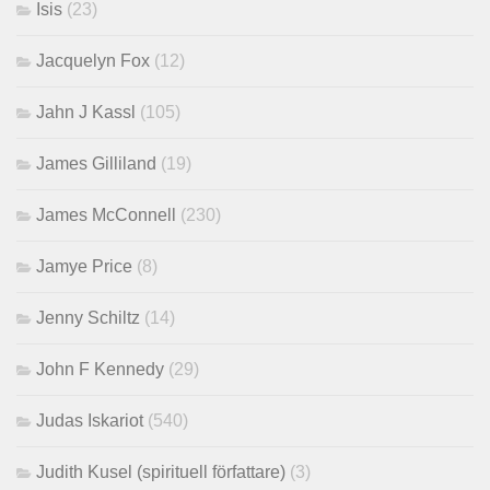
Isis
(23)
Jacquelyn Fox
(12)
Jahn J Kassl
(105)
James Gilliland
(19)
James McConnell
(230)
Jamye Price
(8)
Jenny Schiltz
(14)
John F Kennedy
(29)
Judas Iskariot
(540)
Judith Kusel (spirituell författare)
(3)