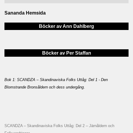
Sananda Hemsida
Böcker av Ann Dahlberg
Böcker av Per Staffan
Bok 1: SCANDZA – Skandinaviska Folks Uttåg: Del 1 - Den
Blomstrande Bronsåldern och dess undergång
.
SCANDZA – Skandinaviska Folks Uttåg: Del 2 – Järnåldern och