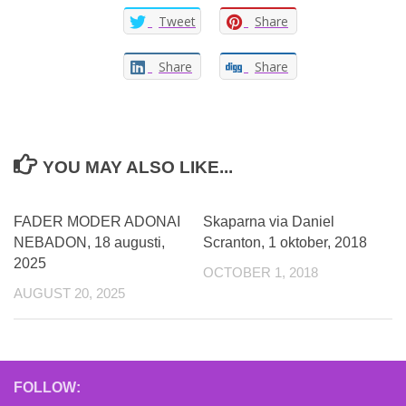
Tweet
Share
Share
Share
YOU MAY ALSO LIKE...
FADER MODER ADONAI
Skaparna via Daniel
NEBADON, 18 augusti,
Scranton, 1 oktober, 2018
2025
OCTOBER 1, 2018
AUGUST 20, 2025
FOLLOW: