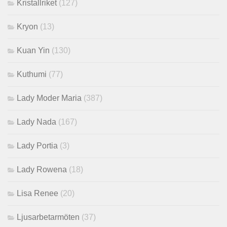
Kristallriket
(127)
Kryon
(13)
Kuan Yin
(130)
Kuthumi
(77)
Lady Moder Maria
(387)
Lady Nada
(167)
Lady Portia
(3)
Lady Rowena
(18)
Lisa Renee
(20)
Ljusarbetarmöten
(37)