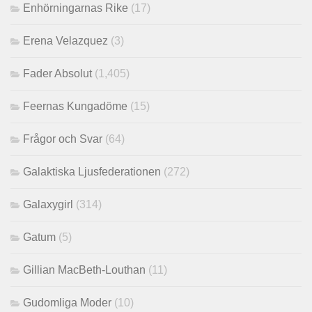
Enhörningarnas Rike
(17)
Erena Velazquez
(3)
Fader Absolut
(1,405)
Feernas Kungadöme
(15)
Frågor och Svar
(64)
Galaktiska Ljusfederationen
(272)
Galaxygirl
(314)
Gatum
(5)
Gillian MacBeth-Louthan
(11)
Gudomliga Moder
(10)