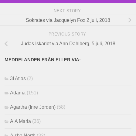
NEXT STORY
Sokrates via Jacquelyn Fox 2 juli, 2018
PREVIOUS STORY
Judas Iskariot via Ann Dahlberg, 5 juli, 2018
MEDDELANDEN FRÅN ELLER VIA:
3I Atlas
(2)
Adama
(151)
Agartha (Inre Jorden)
(58)
AiA Maria
(36)
Aisha North
(32)