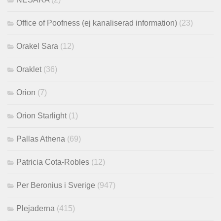
Office of Poofness (ej kanaliserad information)
(23)
Orakel Sara
(12)
Oraklet
(36)
Orion
(7)
Orion Starlight
(1)
Pallas Athena
(69)
Patricia Cota-Robles
(12)
Per Beronius i Sverige
(947)
Plejaderna
(415)