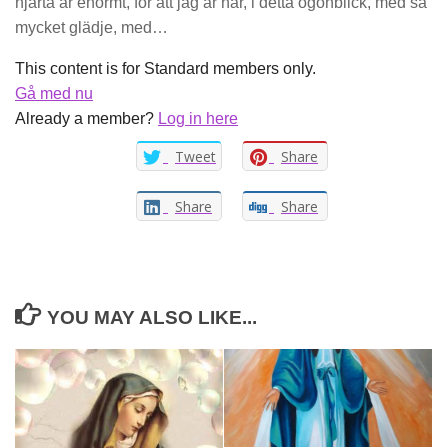
hjärta är enormt, för att jag är här, i detta ögonblick, med så
mycket glädje, med…
This content is for Standard members only.
Gå med nu
Already a member?
Log in here
Tweet
Share
Share
Share
YOU MAY ALSO LIKE...