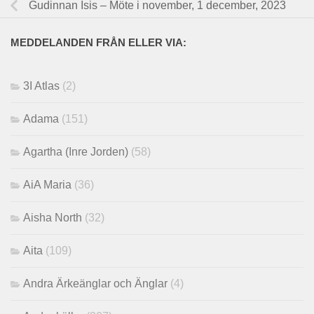
Gudinnan Isis – Möte i november, 1 december, 2023
MEDDELANDEN FRÅN ELLER VIA:
3I Atlas
(2)
Adama
(151)
Agartha (Inre Jorden)
(58)
AiA Maria
(36)
Aisha North
(32)
Aita
(109)
Andra Ärkeänglar och Änglar
(4)