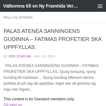
Välkomna till en Ny Framtida Verklighet
Skip to content
PALLAS ATHENA
PALAS ATENEA SANNINGENS
GUDINNA – FATIMAS PROFETIER SKA
UPPFYLLAS.
BY
PER STAFFAN
·
MAY 15, 2024
PALAS ATENEA SANNINGENS GUDINNA – FATIMAS
PROFETIER SKA UPPFYLLAS. Sjung lovsjung, sjung
lovsång till mamman… Sjung lovsång eftersom denna
profetia är på väg att uppfyllas. Inget mer att gömma sig,
inga mer lögner…
This content is for Standard members only.
Gå med nu