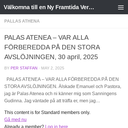
Välkomna till en Ny Framtida Verklighet
Skip to content
PALLAS ATHENA
PALAS ATENEA – VAR ALLA
FÖRBEREDDA PÅ DEN STORA
AVSLÖJNINGEN, 30 april, 2025
BY
PER STAFFAN
·
MAY 2, 2025
PALAS ATENEA – VAR ALLA FÖRBEREDDA PÅ DEN
STORA AVSLÖJNINGEN. Älskade Emanuel och Pastora,
jag är Palas Atenea och ni känner mig som Sanningens
Gudinna. Jag väntade på att träffa er, men jag…
This content is for Standard members only.
Gå med nu
Already a member?
Log in here