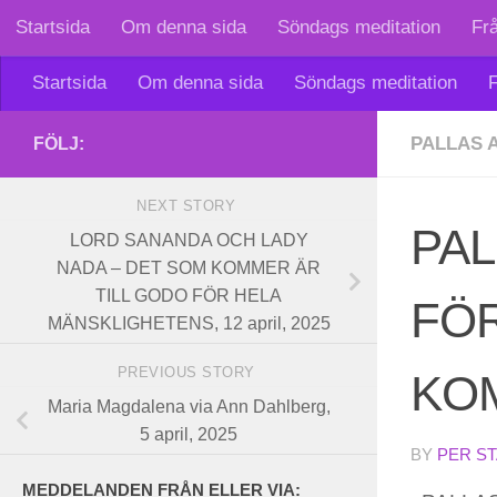
Startsida
Om denna sida
Söndags meditation
Fr
Skip to content
Startsida
Om denna sida
Söndags meditation
F
PALLAS 
FÖLJ:
NEXT STORY
PAL
LORD SANANDA OCH LADY
NADA – DET SOM KOMMER ÄR
TILL GODO FÖR HELA
FÖ
MÄNSKLIGHETENS, 12 april, 2025
PREVIOUS STORY
KOM
Maria Magdalena via Ann Dahlberg,
5 april, 2025
BY
PER S
MEDDELANDEN FRÅN ELLER VIA: