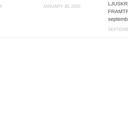
LJUSKR
4
JANUARY 30, 2020
FRAMTR
septemb
SEPTEMBE