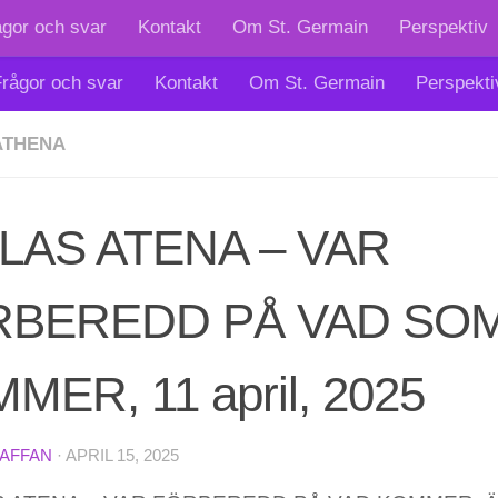
ågor och svar
Kontakt
Om St. Germain
Perspektiv
rågor och svar
Kontakt
Om St. Germain
Perspekti
ATHENA
LAS ATENA – VAR
RBEREDD PÅ VAD SO
MER, 11 april, 2025
TAFFAN
·
APRIL 15, 2025