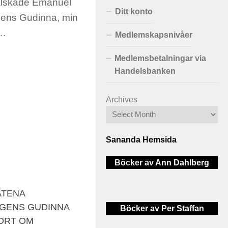
skade Emanuel
Ditt konto
gens Gudinna, min
,…
Medlemskapsnivåer
Medlemsbetalningar via
Handelsbanken
Archives
Sananda Hemsida
Böcker av Ann Dahlberg
ATENA
GENS GUDINNA
Böcker av Per Staffan
ORT OM