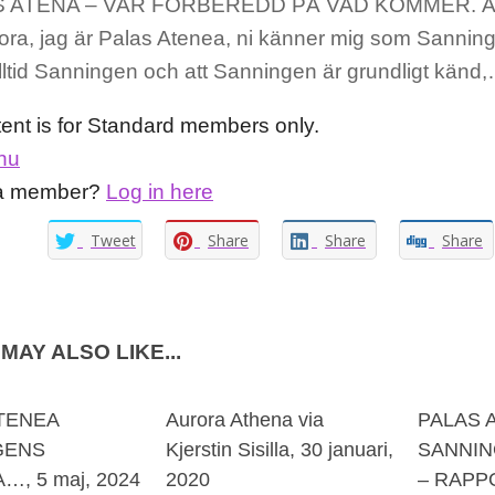
 ATENA – VAR FÖRBEREDD PÅ VAD KOMMER. Äl
ora, jag är Palas Atenea, ni känner mig som Sannin
alltid Sanningen och att Sanningen är grundligt känd
tent is for Standard members only.
nu
 a member?
Log in here
Tweet
Share
Share
Share
MAY ALSO LIKE...
TENEA
Aurora Athena via
PALAS 
GENS
Kjerstin Sisilla, 30 januari,
SANNIN
…, 5 maj, 2024
2020
– RAPP