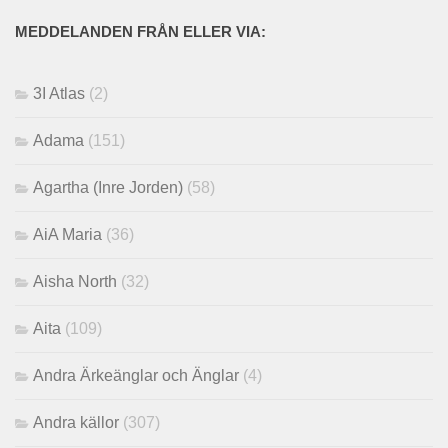
MEDDELANDEN FRÅN ELLER VIA:
3I Atlas
(2)
Adama
(151)
Agartha (Inre Jorden)
(58)
AiA Maria
(36)
Aisha North
(32)
Aita
(109)
Andra Ärkeänglar och Änglar
(4)
Andra källor
(307)