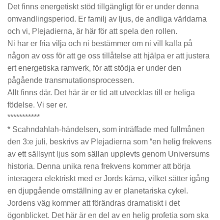
Det finns energetiskt stöd tillgängligt för er under denna
omvandlingsperiod. Er familj av ljus, de andliga världarna
och vi, Plejadierna, är här för att spela den rollen.
Ni har er fria vilja och ni bestämmer om ni vill kalla på
någon av oss för att ge oss tillåtelse att hjälpa er att justera
ert energetiska ramverk, för att stödja er under den
pågående transmutationsprocessen.
Allt finns där. Det här är er tid att utvecklas till er heliga
födelse. Vi ser er.
***********
* Scahndahlah-händelsen, som inträffade med fullmånen
den 3:e juli, beskrivs av Plejadierna som “en helig frekvens
av ett sällsynt ljus som sällan upplevts genom Universums
historia. Denna unika rena frekvens kommer att börja
interagera elektriskt med er Jords kärna, vilket sätter igång
en djupgående omställning av er planetariska cykel.
Jordens väg kommer att förändras dramatiskt i det
ögonblicket. Det här är en del av en helig profetia som ska