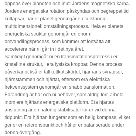
öppnas över planeten och inuti Jordens magnetiska kärna.
Jordens energetiska rotation påskyndas och begreppet tid
kollapsar, när er planet genomgår en fullständig
multidimensionell omställningsprocess. Hela er planets
energetiska struktur genomgår en enorm
omvandlingsprocess, som kommer att fortsätta att
accelerera när ni går in i det nya året.
Samtidigt genomgår ni en transmutationsprocess i er
kristallina struktur, i era fysiska kroppar. Denna process
påverkar också er tallkottkottskörtel, hjärnans synapser,
hjärnstammen och hjärtat, eftersom era elektriska
frekvenssystem genomgår en snabb transformation.
Förändring är här och ni behöver, som aldrig förr, arbeta
inom era hjärtans energetiska plattform. Era hjärtas
anslutning är en naturlig stabilisator för er vid denna
tidpunkt. Era hjärtan fungerar som en helig kompass, vilket
ger er en referenspunkt och håller er balanserade under
denna övergång.