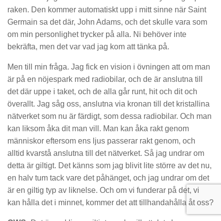
raken. Den kommer automatiskt upp i mitt sinne när Saint
Germain sa det där, John Adams, och det skulle vara som
om min personlighet trycker på alla. Ni behöver inte
bekräfta, men det var vad jag kom att tänka på.
Men till min fråga. Jag fick en vision i övningen att om man
är på en nöjespark med radiobilar, och de är anslutna till
det där uppe i taket, och de alla går runt, hit och dit och
överallt. Jag såg oss, anslutna via kronan till det kristallina
nätverket som nu är färdigt, som dessa radiobilar. Och man
kan liksom åka dit man vill. Man kan åka rakt genom
människor eftersom ens ljus passerar rakt genom, och
alltid kvarstå anslutna till det nätverket. Så jag undrar om
detta är giltigt. Det känns som jag blivit lite större av det nu,
en halv tum tack vare det påhänget, och jag undrar om det
är en giltig typ av liknelse. Och om vi funderar på det, vi
kan hålla det i minnet, kommer det att tillhandahålla åt oss?