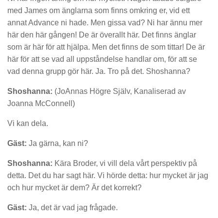
med James om änglarna som finns omkring er, vid ett
annat Advance ni hade. Men gissa vad? Ni har ännu mer
här den här gången! De är överallt här. Det finns änglar
som är här för att hjälpa. Men det finns de som tittar! De är
här för att se vad all uppståndelse handlar om, för att se
vad denna grupp gör här. Ja. Tro på det. Shoshanna?
Shoshanna:
(JoAnnas Högre Själv, Kanaliserad av
Joanna McConnell)
Vi kan dela.
Gäst:
Ja gärna, kan ni?
Shoshanna:
Kära Broder, vi vill dela vårt perspektiv på
detta. Det du har sagt här. Vi hörde detta: hur mycket är jag
och hur mycket är dem? Är det korrekt?
Gäst:
Ja, det är vad jag frågade.