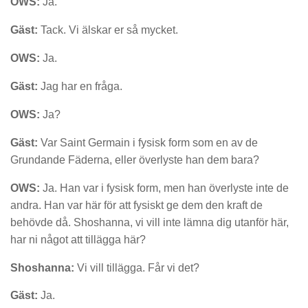
OWS:
Ja.
Gäst:
Tack. Vi älskar er så mycket.
OWS:
Ja.
Gäst:
Jag har en fråga.
OWS:
Ja?
Gäst:
Var Saint Germain i fysisk form som en av de
Grundande Fäderna, eller överlyste han dem bara?
OWS:
Ja. Han var i fysisk form, men han överlyste inte de
andra. Han var här för att fysiskt ge dem den kraft de
behövde då. Shoshanna, vi vill inte lämna dig utanför här,
har ni något att tillägga här?
Shoshanna:
Vi vill tillägga. Får vi det?
Gäst:
Ja.