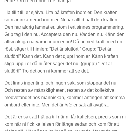
ende. Och den ende i de många.
Ha tillit till er själva. Lita på kraften inom er. Den kraften
som är inkarnerad inom er. Ni har alltid haft den kraften.
Den har aldrig lämnat er, utom i ert sinnes programmering.
Grip tag i den nu. Acceptera den nu.
Var
den nu. Känn den
allsmäktiga närvaron inom er nu! Då ni med kraft, med en
röst, säger till himlen: ”Det är slutfört!” Grupp: ”Det är
slutfört!” Känn det. Känn det djupt inom er. Känn kraften
stiga upp i er då ni åter säger det nu: (grupp:) ”Det är
slutfört!” Tro det och ni kommer att se det.
Det finns ingenting, och ingen sak, som stoppar det nu.
Och resten av mänskligheten, resten av det kollektiva
medvetandet hos människan, kommer antingen att komma
ombord eller inte. Men det är
inte
er sak att avgöra.
Det är er sak att hjälpa till när ni får kallelsen, precis som ni
kom när ni fick kallelsen för länge sedan och kom för att