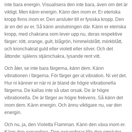
inte bara energin. Visualisera den inte bara, även om det är
viktigt. Men
känn
energin. Känn den inom er. Er eteriska
kropp finns inom er. Den
ansluter
till er fysiska kropp. Den
är en del av er. Så känn anslutningen där. Känn er eteriska
kropp, med chakrana som lever upp nu, deras respektive
färger: rött, orange, gult, blågrön, himmelsblått, mörkblått,
och kronchakrat guld eller violett eller silver. Och det
åttonde: själens stjärnchakra, lysande rent vitt.
Och åter, se inte bara färgerna,
känn
dem. Känn
vibrationen i färgerna. För färger ger ut vibration. Ni
vet
det.
Hur ni känner er när ni är bland de högre vibrationella
färgerna. De kallas inte så utan orsak. De är högre
vibrationella. De är färger av högre frekvens. Så
känn
det
inom dem. Känn energin. Och ännu viktigare nu,
var
den
energin.
Och nu, ja, den Violetta Flamman. Känn den växa inom er.
Känn den expandera. Den expanderar tills den omsluter