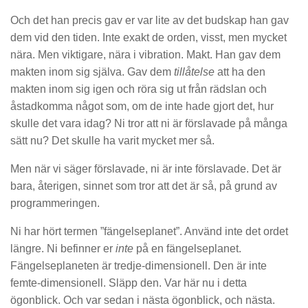
Och det han precis gav er var lite av det budskap han gav
dem vid den tiden. Inte exakt de orden, visst, men mycket
nära. Men viktigare, nära i vibration. Makt. Han gav dem
makten inom sig själva. Gav dem
tillåtelse
att ha den
makten inom sig igen och röra sig ut från rädslan och
åstadkomma något som, om de inte hade gjort det, hur
skulle det vara idag? Ni tror att ni är förslavade på många
sätt nu? Det skulle ha varit mycket mer så.
Men när vi säger förslavade, ni är inte förslavade. Det är
bara, återigen, sinnet som tror att det är så, på grund av
programmeringen.
Ni har hört termen ”fängelseplanet”. Använd inte det ordet
längre. Ni befinner er
inte
på en fängelseplanet.
Fängelseplaneten är tredje-dimensionell. Den är inte
femte-dimensionell. Släpp den. Var här nu i detta
ögonblick. Och var sedan i nästa ögonblick, och nästa.