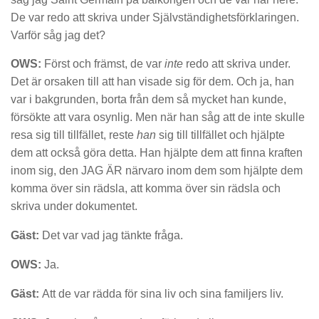
De var redo att skriva under Självständighetsförklaringen.
Varför såg jag det?
OWS:
Först och främst, de var
inte
redo att skriva under.
Det är orsaken till att han visade sig för dem. Och ja, han
var i bakgrunden, borta från dem så mycket han kunde,
försökte att vara osynlig. Men när han såg att de inte skulle
resa sig till tillfället, reste
han
sig till tillfället och hjälpte
dem att också göra detta. Han hjälpte dem att finna kraften
inom sig, den JAG ÄR närvaro inom dem som hjälpte dem
komma över sin rädsla, att komma över sin rädsla och
skriva under dokumentet.
Gäst:
Det var vad jag tänkte fråga.
OWS:
Ja.
Gäst:
Att de var rädda för sina liv och sina familjers liv.