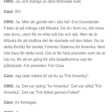
OWS:
Ja, och många av dem förlorade livet.
Gäst:
Åh!
OWS:
Ja. Men de gjorde det i alla fall. Era Grundande
Fäder är på många sätt tillbaka. De är i form nu, det visas
inte ännu, utom för en eller två här och där. Men de är
tillbaka för att slutföra det de startade vid den tiden. Nu är
detta förstås för landet, Förenta Staterna för Amerika. Men
inte bara för detta land. Det är för hela planeten som de är
här nu, för att en gång för alla åstadkomma vad de
påbörjade. För planeten. För Gaia.
Gäst:
Jag lade märke till att du sa ”För Amerika”.
OWS:
Ja. Det var aldrig ”Av Amerika”. Det var alltid ”För
Amerika”. Det var ”För folket genom Folket”.
Gäst:
Av företaget.