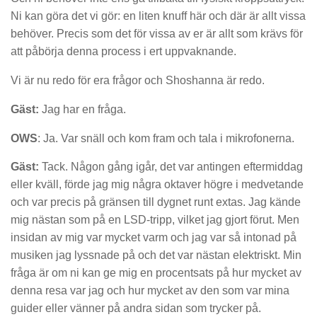
Ni kan göra det vi gör: en liten knuff här och där är allt vissa
behöver. Precis som det för vissa av er är allt som krävs för
att påbörja denna process i ert uppvaknande.
Vi är nu redo för era frågor och Shoshanna är redo.
Gäst:
Jag har en fråga.
OWS
: Ja. Var snäll och kom fram och tala i mikrofonerna.
Gäst:
Tack. Någon gång igår, det var antingen eftermiddag
eller kväll, förde jag mig några oktaver högre i medvetande
och var precis på gränsen till dygnet runt extas. Jag kände
mig nästan som på en LSD-tripp, vilket jag gjort förut. Men
insidan av mig var mycket varm och jag var så intonad på
musiken jag lyssnade på och det var nästan elektriskt. Min
fråga är om ni kan ge mig en procentsats på hur mycket av
denna resa var jag och hur mycket av den som var mina
guider eller vänner på andra sidan som trycker på.