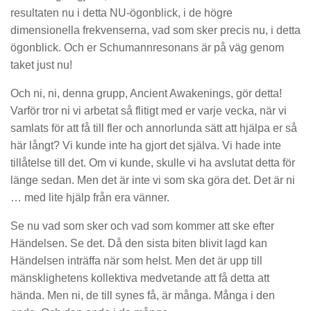
resultaten nu i detta NU-ögonblick, i de högre
dimensionella frekvenserna, vad som sker precis nu, i detta
ögonblick. Och er Schumannresonans är på väg genom
taket just nu!
Och ni, ni, denna grupp, Ancient Awakenings, gör detta!
Varför tror ni vi arbetat så flitigt med er varje vecka, när vi
samlats för att få till fler och annorlunda sätt att hjälpa er så
här långt? Vi kunde inte ha gjort det själva. Vi hade inte
tillåtelse till det. Om vi kunde, skulle vi ha avslutat detta för
länge sedan. Men det är inte vi som ska göra det. Det är ni
… med lite hjälp från era vänner.
Se nu vad som sker och vad som kommer att ske efter
Händelsen. Se det. Då den sista biten blivit lagd kan
Händelsen inträffa när som helst. Men det är upp till
mänsklighetens kollektiva medvetande att få detta att
hända. Men ni, de till synes få, är många. Många i den