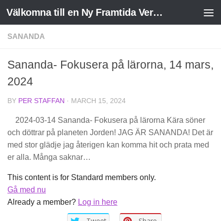
Välkomna till en Ny Framtida Verklighet
Skip to content
SANANDA
Sananda- Fokusera på lärorna, 14 mars,
2024
BY
PER STAFFAN
·
MARCH 15, 2024
2024-03-14 Sananda- Fokusera på lärorna Kära söner
och döttrar på planeten Jorden! JAG ÄR SANANDA! Det är
med stor glädje jag återigen kan komma hit och prata med
er alla. Många saknar…
This content is for Standard members only.
Gå med nu
Already a member?
Log in here
Tweet
Share