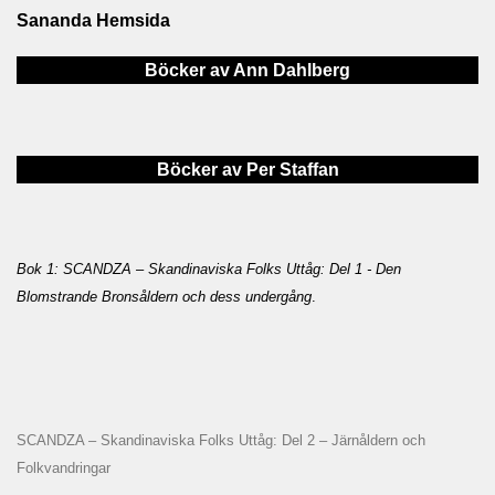
Sananda Hemsida
Böcker av Ann Dahlberg
Böcker av Per Staffan
Bok 1: SCANDZA – Skandinaviska Folks Uttåg: Del 1 - Den
Blomstrande Bronsåldern och dess undergång
.
SCANDZA – Skandinaviska Folks Uttåg: Del 2 – Järnåldern och
Folkvandringar