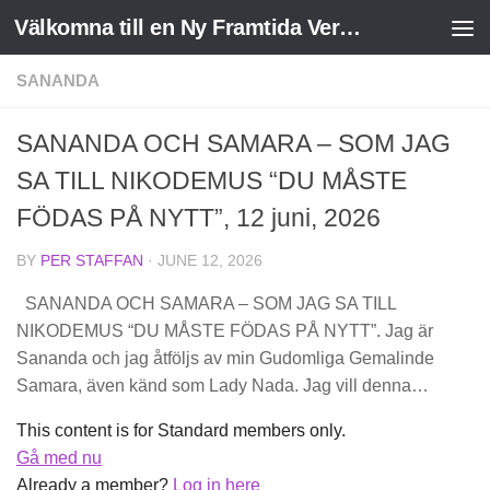
Välkomna till en Ny Framtida Verklighet
Skip to content
SANANDA
SANANDA OCH SAMARA – SOM JAG
SA TILL NIKODEMUS “DU MÅSTE
FÖDAS PÅ NYTT”, 12 juni, 2026
BY
PER STAFFAN
·
JUNE 12, 2026
SANANDA OCH SAMARA – SOM JAG SA TILL
NIKODEMUS “DU MÅSTE FÖDAS PÅ NYTT”. Jag är
Sananda och jag åtföljs av min Gudomliga Gemalinde
Samara, även känd som Lady Nada. Jag vill denna…
This content is for Standard members only.
Gå med nu
Already a member?
Log in here