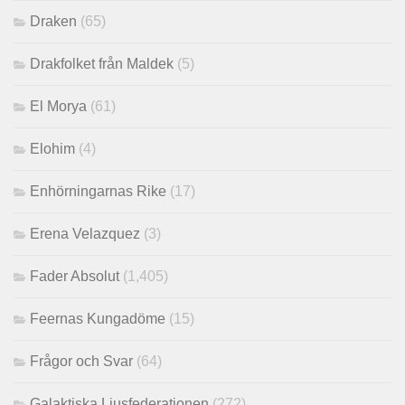
Draken
(65)
Drakfolket från Maldek
(5)
El Morya
(61)
Elohim
(4)
Enhörningarnas Rike
(17)
Erena Velazquez
(3)
Fader Absolut
(1,405)
Feernas Kungadöme
(15)
Frågor och Svar
(64)
Galaktiska Ljusfederationen
(272)