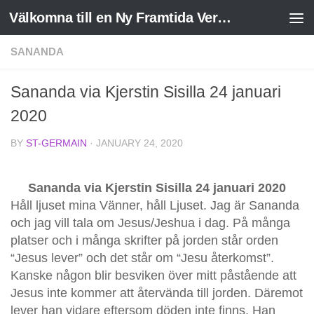
Välkomna till en Ny Framtida Verklighet
Skip to content
SANANDA
Sananda via Kjerstin Sisilla 24 januari
2020
BY
ST-GERMAIN
·
JANUARY 24, 2020
Sananda via Kjerstin Sisilla 24 januari 2020
Håll ljuset mina Vänner, håll Ljuset. Jag är Sananda
och jag vill tala om Jesus/Jeshua i dag. På många
platser och i många skrifter på jorden står orden
“Jesus lever” och det står om “Jesu återkomst”.
Kanske någon blir besviken över mitt påstående att
Jesus inte kommer att återvända till jorden. Däremot
lever han vidare eftersom döden inte finns. Han