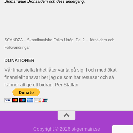
Blomstrande Bronsåldern och dess undergång
.
SCANDZA – Skandinaviska Folks Uttåg: Del 2 – Järnåldern och
Folkvandringar
DONATIONER
Vår finansiella frihet låter vänta på sig. I och med ökat
finansiellt ansvar ber jag de som har resurser och så
känner att ge ett bidrag. Per Staffan
Copyright © 2026 st-germain.se