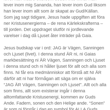
lever inom mig Sananda, han lever inom Gud liksom
han lever inom allt som är skapat av Gud/Källan.
Som jag sagt tidigare, Jesus hade uppgiften att föra
ner Kristusenergierna – de rena Kärlekskrafterna –
till jorden. Det uppdraget slutför ni jordlevande
varelser i dag då Ljuset åter inträder på Gaia.
Jesus budskap var i ord: JAG är Vägen, Sanningen
och Ljuset (livet). I denna stund ÄR ni, ni Gaias
markbesättning ni ÄR Vägen, Sanningen och Ljuset
i denna stund och ni håller ljuset för allt och alla som
finns. Ni får era medmänniskor att förstå att NI ÄR
därför att ni har förmågan att säga om er själva
“JAG ÄR Vägen, Sanningen och Ljuset”. Allt och alla
som finns, allt som existerar ingår i denna
alltomfattande Kristusenergi, kommen av Guds
Ande. Fadern, sonen och den Helige ande. “Sonen”
är som ni förstår i dag en symbol för ALLA Guds