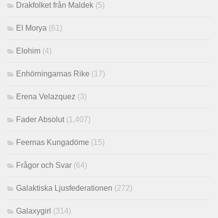
Drakfolket från Maldek
(5)
El Morya
(61)
Elohim
(4)
Enhörningarnas Rike
(17)
Erena Velazquez
(3)
Fader Absolut
(1,407)
Feernas Kungadöme
(15)
Frågor och Svar
(64)
Galaktiska Ljusfederationen
(272)
Galaxygirl
(314)