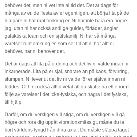
behöver det, men ni vet inte alltid det. Det är dags för
många av er, de flesta av er egentligen, att börja lita på de
hjälpare ni har runt omkring er. Ni har inte bara era högre
jag, utan ni har också andliga guider, förfäder, änglar,
galaktiska team och en själsfamilj. Ni har så många
varelser runt omkring er, som ser till att ni har allt ni
behöver, när ni behöver det.
Det är dags att lita på ordning och det liv ni valde innan ni
inkarnerade. Lita på er själ, snarare än på kaos, förvirring,
slumpen. Ni lever ut det liv ni valde för er själva innan ni
föddes. Och ni också alltid vetat att du skulle ha ett enormt
följe av varelser i det icke-fysiska, och några i det fysiska,
till hjälp.
Därför, om du verkligen vill stiga, om du verkligen vill gå
högre och röra dig uppåt vibrationsmässigt, måste du ta
bort världens tyngd från dina axlar. Du måste släppa taget