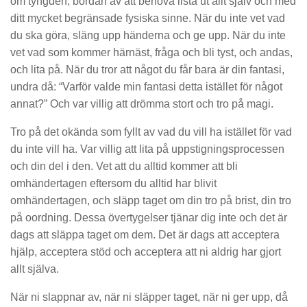
om tyngden, bördan av att behöva lista ut allt själv och med
ditt mycket begränsade fysiska sinne. När du inte vet vad
du ska göra, släng upp händerna och ge upp. När du inte
vet vad som kommer härnäst, fråga och bli tyst, och andas,
och lita på. När du tror att något du får bara är din fantasi,
undra då: “Varför valde min fantasi detta istället för något
annat?” Och var villig att drömma stort och tro på magi.
Tro på det okända som fyllt av vad du vill ha istället för vad
du inte vill ha. Var villig att lita på uppstigningsprocessen
och din del i den. Vet att du alltid kommer att bli
omhändertagen eftersom du alltid har blivit
omhändertagen, och släpp taget om din tro på brist, din tro
på oordning. Dessa övertygelser tjänar dig inte och det är
dags att släppa taget om dem. Det är dags att acceptera
hjälp, acceptera stöd och acceptera att ni aldrig har gjort
allt själva.
När ni slappnar av, när ni släpper taget, när ni ger upp, då