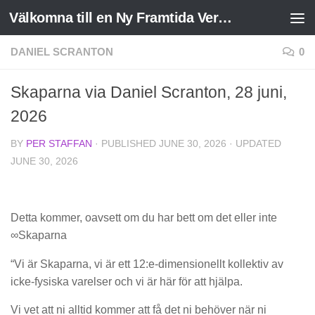
Välkomna till en Ny Framtida Verklighet
Skip to content
DANIEL SCRANTON
0
Skaparna via Daniel Scranton, 28 juni,
2026
BY
PER STAFFAN
· PUBLISHED
JUNE 30, 2026
· UPDATED
JUNE 30, 2026
Detta kommer, oavsett om du har bett om det eller inte
∞Skaparna
“Vi är Skaparna, vi är ett 12:e-dimensionellt kollektiv av
icke-fysiska varelser och vi är här för att hjälpa.
Vi vet att ni alltid kommer att få det ni behöver när ni