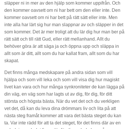
släpper ni in mer av den hjälp som kommer uppifrån. Och
den kommer oavsett om ni har bett om den eller inte. Den
kommer oavsett om ni har bett på rätt sätt eller inte. Men
inte alla har lärt sig hur man slappnar av och släpper in det
som kommer. Det är mer troligt att du lär dig hur man ber på
rätt sätt och till rätt Gud, eller rätt mellanhand. Allt du
behöver göra är att säga ja och öppna upp och släppa in
allt som är ditt, allt som du har kallat fram, allt som du har
skapat.
Det finns många medskapare på andra sidan som vill
hjälpa och som vill leka och som vill visa dig hur magiskt
livet kan vara och hur många synkroniteter de kan lägga på
din väg, en väg som har lagts ut av dig, för dig, för ditt
största och högsta bästa. När du vet det och du verkligen
vet det, då kan du leva dina drömmars liv och lita på att
nästa steg framåt kommer att vara det bästa steget du kan
ta. Var inte rädd för att ta det steget, för det finns där av en