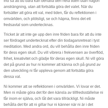
frid så att du bara kan behålla den hela tiden utan någon
ansträngning, utan att fortsätta göra det valet. När du
fortsätter att göra ett val, med tiden, får du reflektionen i
omvärlden, och plötsligt, se och häpna, finns det ett
fredsavtal som undertecknas.
Tricket är att inte ge upp den inre friden bara för att du inte
ser fördraget undertecknat efter din tiodagarsretreat i tyst
meditation. Med andra ord, du vill behålla den inre friden
för dess egen skull. Du vill vibrera i frekvensen av överflöd,
frihet, kreativitet och glädje för deras egen skull. Ni vill göra
det på grund av hur ni kommer att känna och på grund av
den utveckling ni får uppleva genom att fortsätta göra
dessa val.
Ni kommer att se reflektionen i omvärlden. Vi lovar er det.
Men ni måste göra det för den känsla av tillfredsställelse ni
får inom er själva, och låt det vara tillräckligt. Ni måste
behålla det för att ni gillar hur ni känner när ni är i det