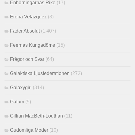
Enhörningarnas Rike
(17)
Erena Velazquez
(3)
Fader Absolut
(1,407)
Feernas Kungadöme
(15)
Frågor och Svar
(64)
Galaktiska Ljusfederationen
(272)
Galaxygirl
(314)
Gatum
(5)
Gillian MacBeth-Louthan
(11)
Gudomliga Moder
(10)