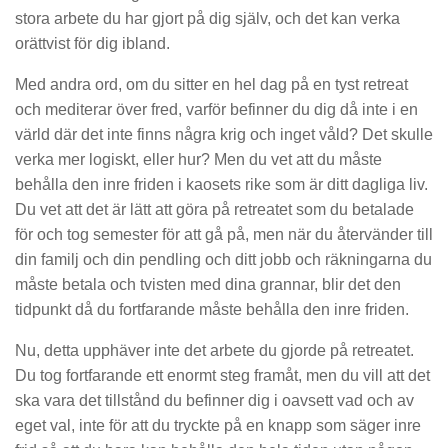
stora arbete du har gjort på dig själv, och det kan verka
orättvist för dig ibland.
Med andra ord, om du sitter en hel dag på en tyst retreat
och mediterar över fred, varför befinner du dig då inte i en
värld där det inte finns några krig och inget våld? Det skulle
verka mer logiskt, eller hur? Men du vet att du måste
behålla den inre friden i kaosets rike som är ditt dagliga liv.
Du vet att det är lätt att göra på retreatet som du betalade
för och tog semester för att gå på, men när du återvänder till
din familj och din pendling och ditt jobb och räkningarna du
måste betala och tvisten med dina grannar, blir det den
tidpunkt då du fortfarande måste behålla den inre friden.
Nu, detta upphäver inte det arbete du gjorde på retreatet.
Du tog fortfarande ett enormt steg framåt, men du vill att det
ska vara det tillstånd du befinner dig i oavsett vad och av
eget val, inte för att du tryckte på en knapp som säger inre