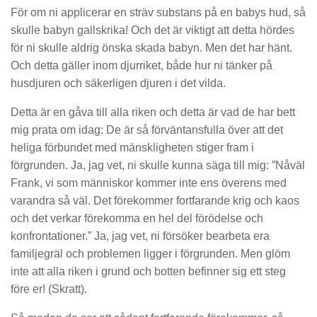
För om ni applicerar en sträv substans på en babys hud, så
skulle babyn gallskrika! Och det är viktigt att detta hördes
för ni skulle aldrig önska skada babyn. Men det har hänt.
Och detta gäller inom djurriket, både hur ni tänker på
husdjuren och säkerligen djuren i det vilda.
Detta är en gåva till alla riken och detta är vad de har bett
mig prata om idag: De är så förväntansfulla över att det
heliga förbundet med mänskligheten stiger fram i
förgrunden. Ja, jag vet, ni skulle kunna säga till mig: ”Nåväl
Frank, vi som människor kommer inte ens överens med
varandra så väl. Det förekommer fortfarande krig och kaos
och det verkar förekomma en hel del förödelse och
konfrontationer.” Ja, jag vet, ni försöker bearbeta era
familjegräl och problemen ligger i förgrunden. Men glöm
inte att alla riken i grund och botten befinner sig ett steg
före er! (Skratt).