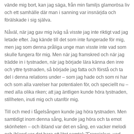
vände mig bort, kan jag säga, från min familjs glamorösa liv
och ett samhälle där man i sanning var insnärjda och
förälskade i sig själva.
Nåväl, när jag gav mig iväg så visste jag inte riktigt vad jag
letade efter. Jag kände till det som inte fungerade för mig,
men jag som denna pråliga unge man visste inte vad som
skulle fungera för mig. Men när jag framskred och när jag
trädde in i tystnaden, när jag började lära känna den inre
och yttre tystnaden, så började jag fatta och förstå och ta
del i denna relations under – som jag hade och som ni har
och som alla varelser har potentialen för, och speciellt nu –
med alla olika riken; att jag äntligen kunde höra tystnaden,
stillheten, inuti mig och utanför mig.
Till och med i fågelsången kunde jag höra tystnaden. Men
samtidigt inom denna sång, kunde jag höra och ta emot
skönheten – och ibland var det en sång, en vacker melodi