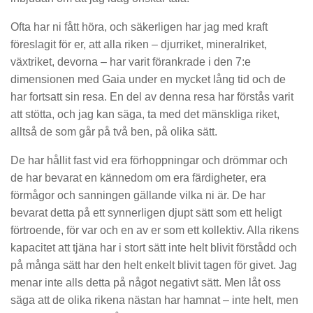
Ofta har ni fått höra, och säkerligen har jag med kraft
föreslagit för er, att alla riken – djurriket, mineralriket,
växtriket, devorna – har varit förankrade i den 7:e
dimensionen med Gaia under en mycket lång tid och de
har fortsatt sin resa. En del av denna resa har förstås varit
att stötta, och jag kan säga, ta med det mänskliga riket,
alltså de som går på två ben, på olika sätt.
De har hållit fast vid era förhoppningar och drömmar och
de har bevarat en kännedom om era färdigheter, era
förmågor och sanningen gällande vilka ni är. De har
bevarat detta på ett synnerligen djupt sätt som ett heligt
förtroende, för var och en av er som ett kollektiv. Alla rikens
kapacitet att tjäna har i stort sätt inte helt blivit förstådd och
på många sätt har den helt enkelt blivit tagen för givet. Jag
menar inte alls detta på något negativt sätt. Men låt oss
säga att de olika rikena nästan har hamnat – inte helt, men