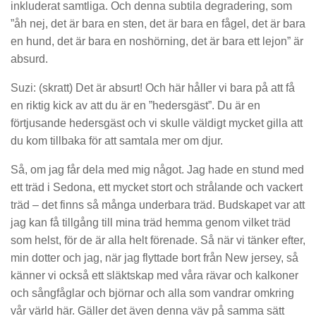
inkluderat samtliga. Och denna subtila degradering, som
”åh nej, det är bara en sten, det är bara en fågel, det är bara
en hund, det är bara en noshörning, det är bara ett lejon” är
absurd.
Suzi: (skratt) Det är absurt! Och här håller vi bara på att få
en riktig kick av att du är en ”hedersgäst”. Du är en
förtjusande hedersgäst och vi skulle väldigt mycket gilla att
du kom tillbaka för att samtala mer om djur.
Så, om jag får dela med mig något. Jag hade en stund med
ett träd i Sedona, ett mycket stort och strålande och vackert
träd – det finns så många underbara träd. Budskapet var att
jag kan få tillgång till mina träd hemma genom vilket träd
som helst, för de är alla helt förenade. Så när vi tänker efter,
min dotter och jag, när jag flyttade bort från New jersey, så
känner vi också ett släktskap med våra rävar och kalkoner
och sångfåglar och björnar och alla som vandrar omkring
vår värld här. Gäller det även denna väv på samma sätt