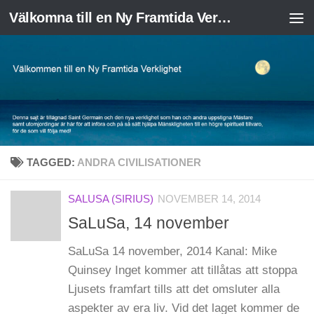
Välkomna till en Ny Framtida Verklighet
Skip to content
TAGGED:
ANDRA CIVILISATIONER
SALUSA (SIRIUS)
NOVEMBER 14, 2014
SaLuSa, 14 november
SaLuSa 14 november, 2014 Kanal: Mike
Quinsey Inget kommer att tillåtas att stoppa
Ljusets framfart tills att det omsluter alla
aspekter av era liv. Vid det laget kommer de