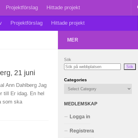
Projektförslag
Hittade projekt
v
Projektförslag
Hittade projekt
MER
Sök
Sök
rg, 21 juni
Categories
al Ann Dahlberg Jag
 till Er idag. En hel
na som ska
MEDLEMSKAP
Logga in
Registrera