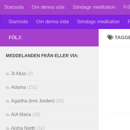
Startsida
Om denna sida
Söndags meditation
Fr
Skip to content
Startsida
Om denna sida
Söndags meditation
F
TAGG
FÖLJ:
MEDDELANDEN FRÅN ELLER VIA:
3I Atlas
(2)
Adama
(151)
Agartha (Inre Jorden)
(58)
AiA Maria
(36)
Aisha North
(32)