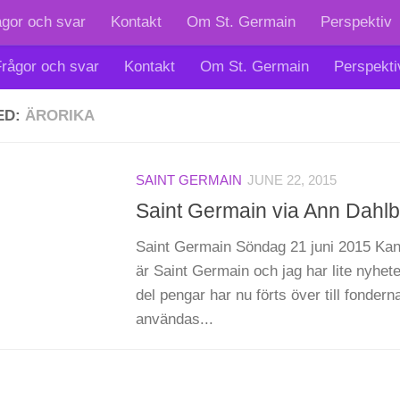
ågor och svar
Kontakt
Om St. Germain
Perspektiv
rågor och svar
Kontakt
Om St. Germain
Perspekti
ED:
ÄRORIKA
SAINT GERMAIN
JUNE 22, 2015
Saint Germain via Ann Dahlbe
Saint Germain Söndag 21 juni 2015 Kan
är Saint Germain och jag har lite nyheter
del pengar har nu förts över till fonder
användas...