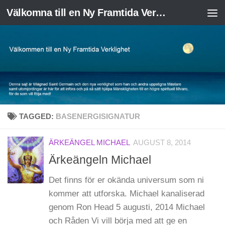
Välkomna till en Ny Framtida Verklighet
Skip to content
TAGGED:
BASENERGISIGNATUR
ÄRKEÄNGEL MICHAEL
AUGUST 8, 2014
Ärkeängeln Michael
Det finns för er okända universum som ni
kommer att utforska. Michael kanaliserad
genom Ron Head 5 augusti, 2014 Michael
och Råden Vi vill börja med att ge en