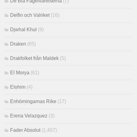
De Blå Fågelvarelserna
(7)
Delfin och Valriket
(16)
Djwhal Khul
(9)
Draken
(65)
Drakfolket från Maldek
(5)
El Morya
(61)
Elohim
(4)
Enhörningarnas Rike
(17)
Erena Velazquez
(3)
Fader Absolut
(1,407)