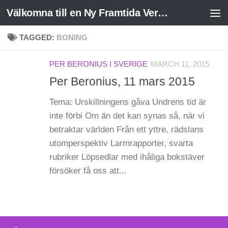
Välkomna till en Ny Framtida Verklighet
Skip to content
TAGGED:
BONING
PER BERONIUS I SVERIGE
MARCH 11, 2015
Per Beronius, 11 mars 2015
Tema: Urskillningens gåva Undrens tid är
inte förbi Om än det kan synas så, när vi
betraktar världen Från ett yttre, rädslans
utomperspektiv Larmrapporter, svarta
rubriker Löpsedlar med ihåliga bokstäver
försöker få oss att...