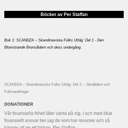
Böcker av Per Staffan
Bok 1: SCANDZA – Skandinaviska Folks Uttåg: Del 1 - Den
Blomstrande Bronsåldern och dess undergång
.
SCANDZA – Skandinaviska Folks Uttåg: Del 2 – Järnåldern och
Folkvandringar
DONATIONER
Vår finansiella frihet låter vänta på sig. I och med ökat
finansiellt ansvar ber jag de som har resurser och så
känner att ge ett bidrag. Per Staffan