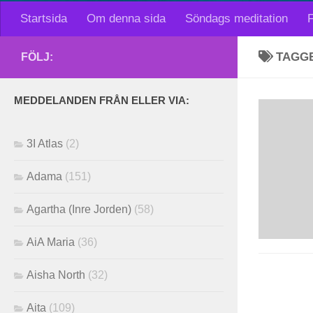
Startsida
Om denna sida
Söndags meditation
F
TAGG
FÖLJ:
MEDDELANDEN FRÅN ELLER VIA:
3I Atlas
(2)
Adama
(151)
Agartha (Inre Jorden)
(58)
AiA Maria
(36)
Aisha North
(32)
Aita
(109)