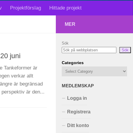
v
Projektförslag
Hittade projekt
MER
Sök
Sök
20 juni
Categories
ie Tankeformer är
egen verkar allt
längre är begränsad
MEDLEMSKAP
 perspektiv är den...
Logga in
Registrera
Ditt konto