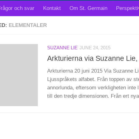
rågor och svar
Kontakt
Om St. Germain
Perspekti
ED:
ELEMENTALER
SUZANNE LIE
JUNE 24, 2015
Arkturierna via Suzanne Lie, 
Arkturierna 20 juni 2015 Via Suzanne L
Ljusspråkets alfabet. Från toppen av st
annorlunda, eftersom verkligheten inte 
till den tredje dimensionen. Från ert nya