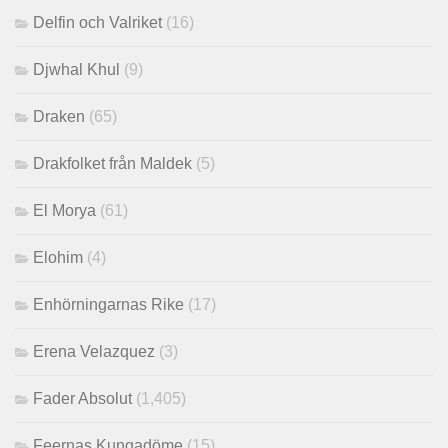
Delfin och Valriket
(16)
Djwhal Khul
(9)
Draken
(65)
Drakfolket från Maldek
(5)
El Morya
(61)
Elohim
(4)
Enhörningarnas Rike
(17)
Erena Velazquez
(3)
Fader Absolut
(1,405)
Feernas Kungadöme
(15)