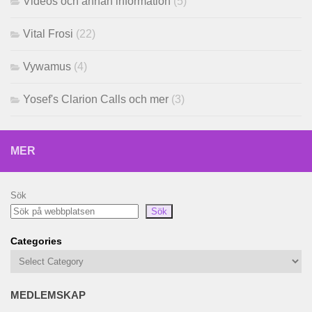
Videos och annan information
(5)
Vital Frosi
(22)
Vywamus
(4)
Yosef's Clarion Calls och mer
(3)
MER
Sök
Sök
Categories
MEDLEMSKAP