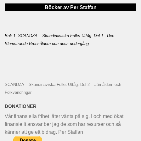
Böcker av Per Staffan
Bok 1: SCANDZA – Skandinaviska Folks Uttåg: Del 1 - Den
Blomstrande Bronsåldern och dess undergång
.
SCANDZA – Skandinaviska Folks Uttåg: Del 2 – Järnåldern och
Folkvandringar
DONATIONER
Vår finansiella frihet låter vänta på sig. I och med ökat
finansiellt ansvar ber jag de som har resurser och så
känner att ge ett bidrag. Per Staffan