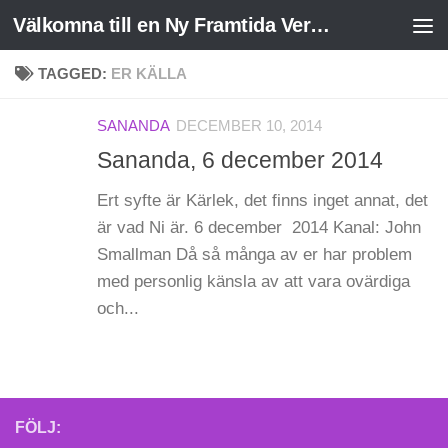
Välkomna till en Ny Framtida Verklighet
Skip to content
TAGGED:
ER KÄLLA
SANANDA
DECEMBER 10, 2014
Sananda, 6 december 2014
Ert syfte är Kärlek, det finns inget annat, det
är vad Ni är. 6 december 2014 Kanal: John
Smallman Då så många av er har problem
med personlig känsla av att vara ovärdiga
och...
FÖLJ: