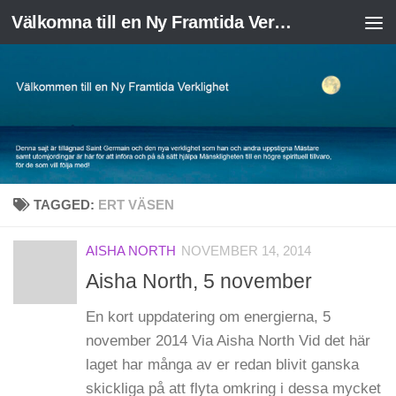
Välkomna till en Ny Framtida Verklighet
Skip to content
TAGGED:
ERT VÄSEN
AISHA NORTH
NOVEMBER 14, 2014
Aisha North, 5 november
En kort uppdatering om energierna, 5
november 2014 Via Aisha North Vid det här
laget har många av er redan blivit ganska
skickliga på att flyta omkring i dessa mycket