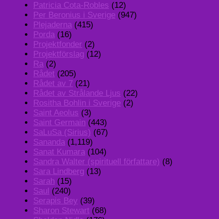
Patricia Cota-Robles
(12)
Per Beronius i Sverige
(947)
Plejaderna
(415)
Porda
(16)
Projektfonder
(2)
Projektförslag
(12)
Ra
(2)
Rådet
(205)
Rådet av 7
(21)
Rådet av Strålande Ljus
(22)
Rositha Bohlin i Sverige
(2)
Saint Aeolus
(3)
Saint Germain
(443)
SaLuSa (Sirius)
(67)
Sananda
(1,119)
Sanat Kumara
(104)
Sandra Walter (spirituell författare)
(8)
Sara Lindberg
(13)
Sarah
(15)
Saul
(240)
Serapis Bey
(39)
Sharon Stewart
(68)