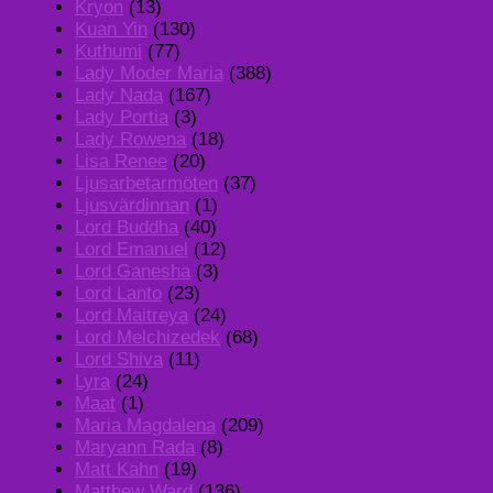
Kryon
(13)
Kuan Yin
(130)
Kuthumi
(77)
Lady Moder Maria
(388)
Lady Nada
(167)
Lady Portia
(3)
Lady Rowena
(18)
Lisa Renee
(20)
Ljusarbetarmöten
(37)
Ljusvärdinnan
(1)
Lord Buddha
(40)
Lord Emanuel
(12)
Lord Ganesha
(3)
Lord Lanto
(23)
Lord Maitreya
(24)
Lord Melchizedek
(68)
Lord Shiva
(11)
Lyra
(24)
Maat
(1)
Maria Magdalena
(209)
Maryann Rada
(8)
Matt Kahn
(19)
Matthew Ward
(136)