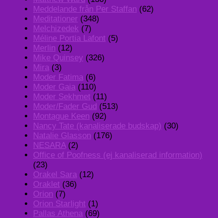
Meddelande från Per Staffan
(62)
Meditationer
(348)
Melchizedek
(7)
Méline Portia Lafont
(5)
Merlin
(12)
Mike Quinsey
(326)
Mira
(3)
Moder Fatima
(6)
Moder Gaia
(110)
Moder Sekhmet
(11)
Moder/Fader Gud
(513)
Montague Keen
(92)
Nancy Tate (kanaliserade budskap)
(30)
Natalie Glasson
(176)
NESARA
(2)
Office of Poofness (ej kanaliserad information)
(23)
Orakel Sara
(12)
Oraklet
(36)
Orion
(7)
Orion Starlight
(1)
Pallas Athena
(69)