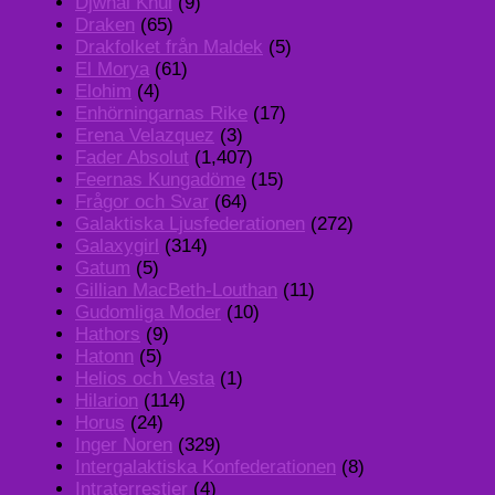
Djwhal Khul
(9)
Draken
(65)
Drakfolket från Maldek
(5)
El Morya
(61)
Elohim
(4)
Enhörningarnas Rike
(17)
Erena Velazquez
(3)
Fader Absolut
(1,407)
Feernas Kungadöme
(15)
Frågor och Svar
(64)
Galaktiska Ljusfederationen
(272)
Galaxygirl
(314)
Gatum
(5)
Gillian MacBeth-Louthan
(11)
Gudomliga Moder
(10)
Hathors
(9)
Hatonn
(5)
Helios och Vesta
(1)
Hilarion
(114)
Horus
(24)
Inger Noren
(329)
Intergalaktiska Konfederationen
(8)
Intraterrestier
(4)