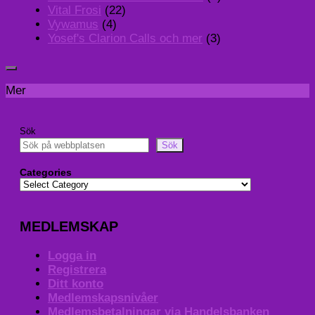
Vital Frosi
(22)
Vywamus
(4)
Yosef's Clarion Calls och mer
(3)
Mer
Sök
Sök
Categories
MEDLEMSKAP
Logga in
Registrera
Ditt konto
Medlemskapsnivåer
Medlemsbetalningar via Handelsbanken