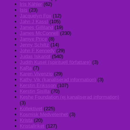
Iris Kähler
(62)
Isis
(23)
Jacquelyn Fox
(12)
Jahn J Kassl
(105)
James Gilliland
(19)
James McConnell
(230)
Jamye Price
(8)
Jenny Schiltz
(14)
John F Kennedy
(29)
Judas Iskariot
(540)
Judith Kusel (spirituell författare)
(3)
KaRa
(7)
Karen Vivenzio
(29)
Kathy Vik (kanaliserad information)
(3)
Kerstin Eriksson
(107)
Kerstin Sisilla
(70)
Keshe Foundation (ej kanaliserad information)
(3)
Kollektivet
(225)
Kosmisk Medvetenhet
(3)
Krista
(20)
Kristallriket
(127)