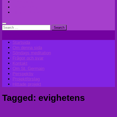
Perspektiv
Projektförslag
Hittade projekt
Search
for:
Startsida
Om denna sida
Söndags meditation
Frågor och svar
Kontakt
Om St. Germain
Perspektiv
Projektförslag
Hittade projekt
Tagged:
evighetens