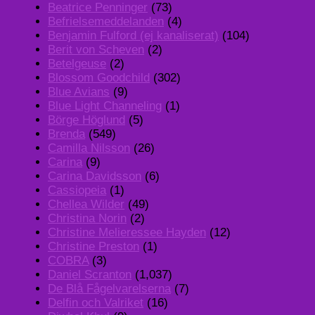
Beatrice Penninger
(73)
Befrielsemeddelanden
(4)
Benjamin Fulford (ej kanaliserat)
(104)
Berit von Scheven
(2)
Betelgeuse
(2)
Blossom Goodchild
(302)
Blue Avians
(9)
Blue Light Channeling
(1)
Börge Höglund
(5)
Brenda
(549)
Camilla Nilsson
(26)
Carina
(9)
Carina Davidsson
(6)
Cassiopeia
(1)
Chellea Wilder
(49)
Christina Norin
(2)
Christine Melieressee Hayden
(12)
Christine Preston
(1)
COBRA
(3)
Daniel Scranton
(1,037)
De Blå Fågelvarelserna
(7)
Delfin och Valriket
(16)