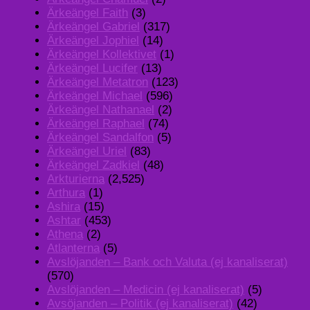
Ärkeängel Faith
(3)
Ärkeängel Gabriel
(317)
Ärkeängel Jophiel
(14)
Ärkeängel Kollektivet
(1)
Ärkeängel Lucifer
(13)
Ärkeängel Metatron
(123)
Ärkeängel Michael
(596)
Ärkeängel Nathanael
(2)
Ärkeängel Raphael
(74)
Ärkeängel Sandalfon
(5)
Ärkeängel Uriel
(83)
Ärkeängel Zadkiel
(48)
Arkturierna
(2,525)
Arthura
(1)
Ashira
(15)
Ashtar
(453)
Athena
(2)
Atlanterna
(5)
Avslöjanden – Bank och Valuta (ej kanaliserat)
(570)
Avslöjanden – Medicin (ej kanaliserat)
(5)
Avsöjanden – Politik (ej kanaliserat)
(42)