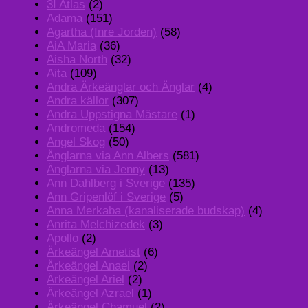
3I Atlas
(2)
Adama
(151)
Agartha (Inre Jorden)
(58)
AiA Maria
(36)
Aisha North
(32)
Aita
(109)
Andra Ärkeänglar och Änglar
(4)
Andra källor
(307)
Andra Uppstigna Mästare
(1)
Andromeda
(154)
Angel Skog
(50)
Änglarna via Ann Albers
(581)
Änglarna via Jenny
(13)
Ann Dahlberg i Sverige
(135)
Ann Gripenlöf i Sverige
(5)
Anna Merkaba (kanaliserade budskap)
(4)
Anrita Melchizedek
(3)
Apollo
(2)
Ärkeängel Ametist
(6)
Ärkeängel Anael
(2)
Ärkeängel Ariel
(2)
Ärkeängel Azrael
(1)
Ärkeängel Chamuel
(2)