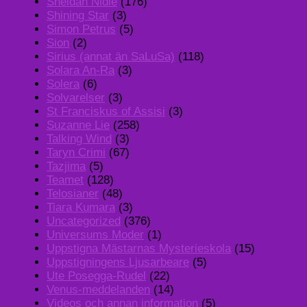
Sheldan Nidle
(176)
Shining Star
(3)
Simon Petrus
(5)
Sion
(2)
Sirius (annat än SaLuSa)
(118)
Solara An-Ra
(3)
Solera
(6)
Solvarelser
(3)
St Franciskus of Assisi
(3)
Suzanne Lie
(258)
Talking Wind
(3)
Taryn Crimi
(67)
Tazjima
(5)
Teamet
(128)
Telosianer
(48)
Tiara Kumara
(3)
Uncategorized
(376)
Universums Moder
(1)
Uppstigna Mästarnas Mysterieskola
(15)
Uppstigningens Ljusarbeare
(5)
Ute Posegga-Rudel
(22)
Venus-meddelanden
(14)
Videos och annan information
(5)