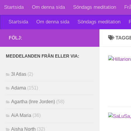
Startsida
Om denna sida
Söndags meditation
Fr
Skip to content
Startsida
Om denna sida
Söndags meditation
F
TAGG
FÖLJ:
MEDDELANDEN FRÅN ELLER VIA:
3I Atlas
(2)
Adama
(151)
Agartha (Inre Jorden)
(58)
AiA Maria
(36)
Aisha North
(32)