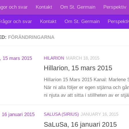
ågor och svar
Kontakt
Om St. Germain
Perspektiv
rågor och svar
Kontakt
Om St. Germain
Perspekti
ED:
FÖRÄNDRINGARNA
HILARION
MARCH 18, 2015
Hillarion, 15 mars 2015
Hillarion 15 Mars 2015 Kanal: Marlene S
När ni alla följer er egen stjärna och går
ni njuta av att sitta i stillheten av er stjä
SALUSA (SIRIUS)
JANUARY 16, 2015
SaLuSa, 16 januari 2015