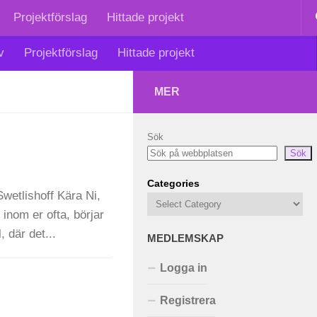
Projektförslag
Hittade projekt
v
Projektförslag
Hittade projekt
MER
Sök
Sök
Categories
wetlishoff Kära Ni,
 inom er ofta, börjar
l, där det...
MEDLEMSKAP
Logga in
Registrera