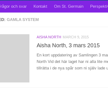
rågor och svar
Kontakt
Om St. Germain
Perspekti
ED:
GAMLA SYSTEM
AISHA NORTH
MARCH 9, 2015
Aisha North, 3 mars 2015
En kort uppdatering av Samlingen 3 ma
North Vid det här laget har ni alla lite m
tillrätta i de nya spår som ni själv lade u