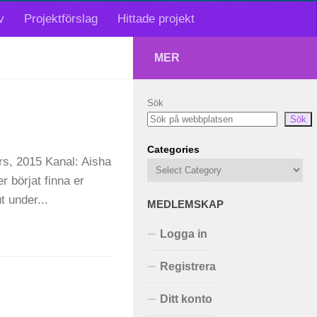
v
Projektförslag
Hittade projekt
MER
Sök
Sök
Categories
rs, 2015 Kanal: Aisha
er börjat finna er
t under...
MEDLEMSKAP
Logga in
Registrera
Ditt konto