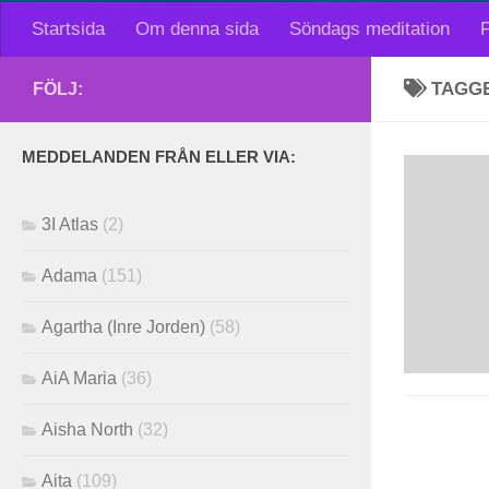
Startsida
Om denna sida
Söndags meditation
F
TAGG
FÖLJ:
MEDDELANDEN FRÅN ELLER VIA:
3I Atlas
(2)
Adama
(151)
Agartha (Inre Jorden)
(58)
AiA Maria
(36)
Aisha North
(32)
Aita
(109)