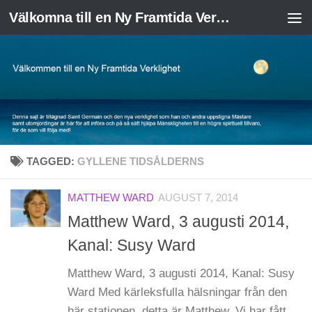
Välkomna till en Ny Framtida Verklighet
Skip to content
TAGGED:
GYLLENE TIDSÅLDERNS
MATTHEW WARD
AUGUST 7, 2014
Matthew Ward, 3 augusti 2014,
Kanal: Susy Ward
Matthew Ward, 3 augusti 2014, Kanal: Susy
Ward Med kärleksfulla hälsningar från den
här stationen, detta är Matthew. Vi har fått