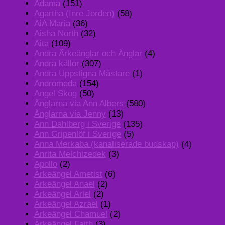
Adama
(151)
Agartha (Inre Jorden)
(58)
AiA Maria
(36)
Aisha North
(32)
Aita
(109)
Andra Ärkeänglar och Änglar
(4)
Andra källor
(307)
Andra Uppstigna Mästare
(1)
Andromeda
(154)
Angel Skog
(50)
Änglarna via Ann Albers
(580)
Änglarna via Jenny
(13)
Ann Dahlberg i Sverige
(135)
Ann Gripenlöf i Sverige
(5)
Anna Merkaba (kanaliserade budskap)
(4)
Anrita Melchizedek
(3)
Apollo
(2)
Ärkeängel Ametist
(6)
Ärkeängel Anael
(2)
Ärkeängel Ariel
(2)
Ärkeängel Azrael
(1)
Ärkeängel Chamuel
(2)
Ärkeängel Faith
(3)