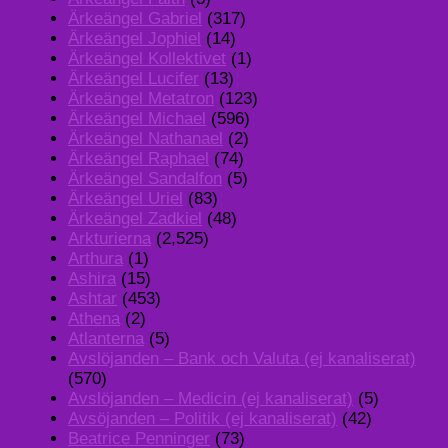
Ärkeängel Gabriel
(317)
Ärkeängel Jophiel
(14)
Ärkeängel Kollektivet
(1)
Ärkeängel Lucifer
(13)
Ärkeängel Metatron
(123)
Ärkeängel Michael
(596)
Ärkeängel Nathanael
(2)
Ärkeängel Raphael
(74)
Ärkeängel Sandalfon
(5)
Ärkeängel Uriel
(83)
Ärkeängel Zadkiel
(48)
Arkturierna
(2,525)
Arthura
(1)
Ashira
(15)
Ashtar
(453)
Athena
(2)
Atlanterna
(5)
Avslöjanden – Bank och Valuta (ej kanaliserat)
(570)
Avslöjanden – Medicin (ej kanaliserat)
(5)
Avsöjanden – Politik (ej kanaliserat)
(42)
Beatrice Penninger
(73)