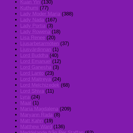
Kuan Yin
(130)
Kuthumi
(77)
Lady Moder Maria
(388)
Lady Nada
(167)
Lady Portia
(3)
Lady Rowena
(18)
Lisa Renee
(20)
Ljusarbetarmöten
(37)
Ljusvärdinnan
(1)
Lord Buddha
(40)
Lord Emanuel
(12)
Lord Ganesha
(3)
Lord Lanto
(23)
Lord Maitreya
(24)
Lord Melchizedek
(68)
Lord Shiva
(11)
Lyra
(24)
Maat
(1)
Maria Magdalena
(209)
Maryann Rada
(8)
Matt Kahn
(19)
Matthew Ward
(136)
Meddelande från Per Staffan
(62)