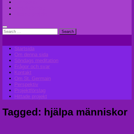
Perspektiv
Projektförslag
Hittade projekt
Search
for:
Startsida
Om denna sida
Söndags meditation
Frågor och svar
Kontakt
Om St. Germain
Perspektiv
Projektförslag
Hittade projekt
Tagged:
hjälpa människor