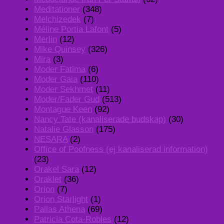
Meditationer
(348)
Melchizedek
(7)
Méline Portia Lafont
(5)
Merlin
(12)
Mike Quinsey
(326)
Mira
(3)
Moder Fatima
(6)
Moder Gaia
(110)
Moder Sekhmet
(11)
Moder/Fader Gud
(513)
Montague Keen
(92)
Nancy Tate (kanaliserade budskap)
(30)
Natalie Glasson
(175)
NESARA
(2)
Office of Poofness (ej kanaliserad information)
(23)
Orakel Sara
(12)
Oraklet
(36)
Orion
(7)
Orion Starlight
(1)
Pallas Athena
(69)
Patricia Cota-Robles
(12)