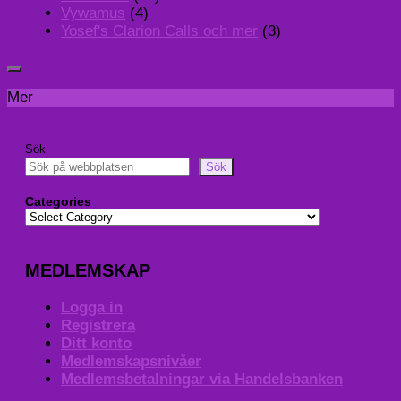
Vywamus
(4)
Yosef's Clarion Calls och mer
(3)
Mer
Sök
Sök
Categories
MEDLEMSKAP
Logga in
Registrera
Ditt konto
Medlemskapsnivåer
Medlemsbetalningar via Handelsbanken