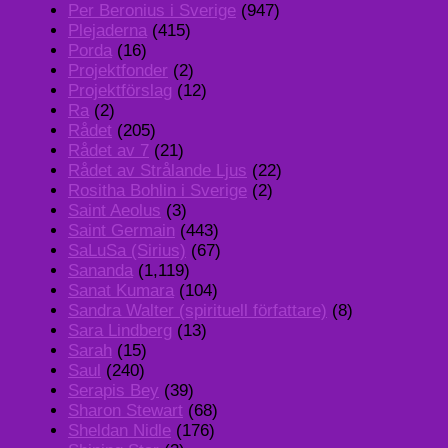
Per Beronius i Sverige
(947)
Plejaderna
(415)
Porda
(16)
Projektfonder
(2)
Projektförslag
(12)
Ra
(2)
Rådet
(205)
Rådet av 7
(21)
Rådet av Strålande Ljus
(22)
Rositha Bohlin i Sverige
(2)
Saint Aeolus
(3)
Saint Germain
(443)
SaLuSa (Sirius)
(67)
Sananda
(1,119)
Sanat Kumara
(104)
Sandra Walter (spirituell författare)
(8)
Sara Lindberg
(13)
Sarah
(15)
Saul
(240)
Serapis Bey
(39)
Sharon Stewart
(68)
Sheldan Nidle
(176)