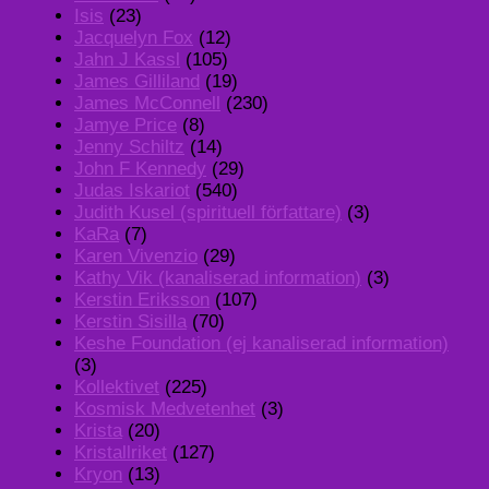
Isis
(23)
Jacquelyn Fox
(12)
Jahn J Kassl
(105)
James Gilliland
(19)
James McConnell
(230)
Jamye Price
(8)
Jenny Schiltz
(14)
John F Kennedy
(29)
Judas Iskariot
(540)
Judith Kusel (spirituell författare)
(3)
KaRa
(7)
Karen Vivenzio
(29)
Kathy Vik (kanaliserad information)
(3)
Kerstin Eriksson
(107)
Kerstin Sisilla
(70)
Keshe Foundation (ej kanaliserad information)
(3)
Kollektivet
(225)
Kosmisk Medvetenhet
(3)
Krista
(20)
Kristallriket
(127)
Kryon
(13)