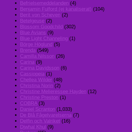
Befrielsemeddelanden
(4)
Benjamin Fulford (ej kanaliserat)
(104)
Berit von Scheven
(2)
Betelgeuse
(2)
Blossom Goodchild
(302)
Blue Avians
(9)
Blue Light Channeling
(1)
Börge Höglund
(5)
Brenda
(549)
Camilla Nilsson
(26)
Carina
(9)
Carina Davidsson
(6)
Cassiopeia
(1)
Chellea Wilder
(48)
Christina Norin
(2)
Christine Melieressee Hayden
(12)
Christine Preston
(1)
COBRA
(3)
Daniel Scranton
(1,033)
De Blå Fågelvarelserna
(7)
Delfin och Valriket
(16)
Djwhal Khul
(9)