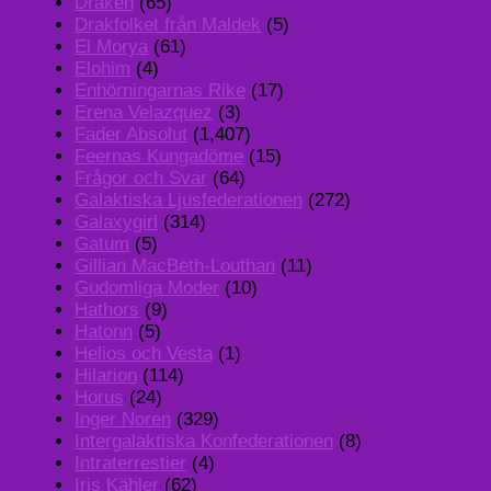
Draken
(65)
Drakfolket från Maldek
(5)
El Morya
(61)
Elohim
(4)
Enhörningarnas Rike
(17)
Erena Velazquez
(3)
Fader Absolut
(1,407)
Feernas Kungadöme
(15)
Frågor och Svar
(64)
Galaktiska Ljusfederationen
(272)
Galaxygirl
(314)
Gatum
(5)
Gillian MacBeth-Louthan
(11)
Gudomliga Moder
(10)
Hathors
(9)
Hatonn
(5)
Helios och Vesta
(1)
Hilarion
(114)
Horus
(24)
Inger Noren
(329)
Intergalaktiska Konfederationen
(8)
Intraterrestier
(4)
Iris Kähler
(62)