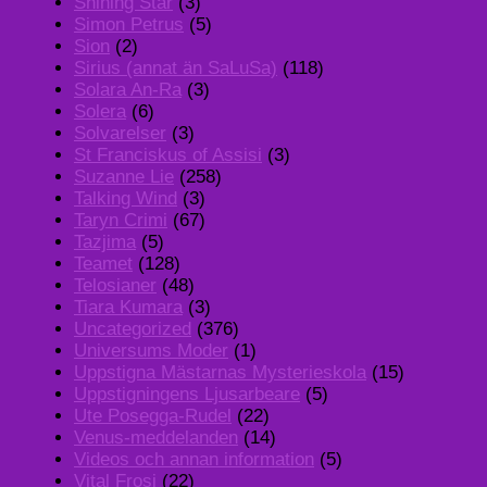
Shining Star
(3)
Simon Petrus
(5)
Sion
(2)
Sirius (annat än SaLuSa)
(118)
Solara An-Ra
(3)
Solera
(6)
Solvarelser
(3)
St Franciskus of Assisi
(3)
Suzanne Lie
(258)
Talking Wind
(3)
Taryn Crimi
(67)
Tazjima
(5)
Teamet
(128)
Telosianer
(48)
Tiara Kumara
(3)
Uncategorized
(376)
Universums Moder
(1)
Uppstigna Mästarnas Mysterieskola
(15)
Uppstigningens Ljusarbeare
(5)
Ute Posegga-Rudel
(22)
Venus-meddelanden
(14)
Videos och annan information
(5)
Vital Frosi
(22)